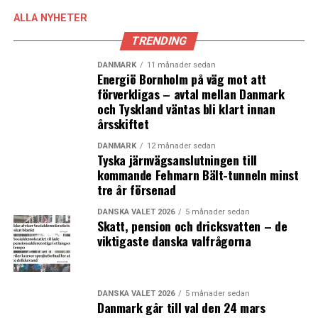
ALLA NYHETER
TRENDING
DANMARK
11 månader sedan
LÄS OCKSÅ:
Energiö Bornholm på väg mot att
Greve har bästa näringslivsklimatet på Själland
förverkligas – avtal mellan Danmark
och Tyskland väntas bli klart innan
Nordens största läkemedelslager byggs i Köge
årsskiftet
DANMARK
12 månader sedan
Tyska järnvägsanslutningen till
kommande Fehmarn Bält-tunneln minst
tre år försenad
DANSKA VALET 2026
5 månader sedan
Skatt, pension och dricksvatten – de
viktigaste danska valfrågorna
DANSKA VALET 2026
5 månader sedan
Danmark går till val den 24 mars