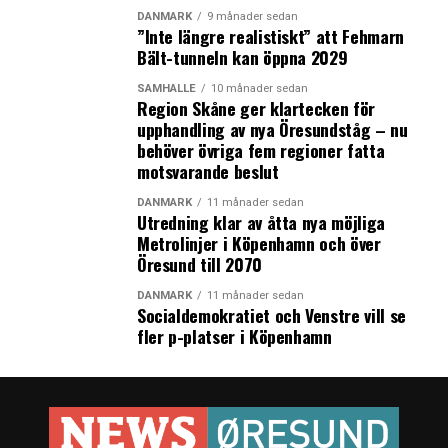
DANMARK
9 månader sedan
”Inte längre realistiskt” att Fehmarn
Bält-tunneln kan öppna 2029
SAMHÄLLE
10 månader sedan
Region Skåne ger klartecken för
upphandling av nya Öresundståg – nu
behöver övriga fem regioner fatta
motsvarande beslut
DANMARK
11 månader sedan
Utredning klar av åtta nya möjliga
Metrolinjer i Köpenhamn och över
Öresund till 2070
DANMARK
11 månader sedan
Socialdemokratiet och Venstre vill se
fler p-platser i Köpenhamn