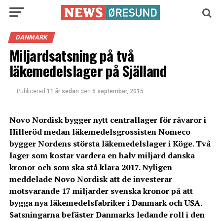
DANMARK
Miljardsatsning på två
läkemedelslager på Själland
Publicerad
11 år sedan
den
5 september, 2015
Novo Nordisk bygger nytt centrallager för råvaror i
Hilleröd medan läkemedelsgrossisten Nomeco
bygger Nordens största läkemedelslager i Köge. Två
lager som kostar vardera en halv miljard danska
kronor och som ska stå klara 2017. Nyligen
meddelade Novo Nordisk att de investerar
motsvarande 17 miljarder svenska kronor på att
bygga nya läkemedelsfabriker i Danmark och USA.
Satsningarna befäster Danmarks ledande roll i den