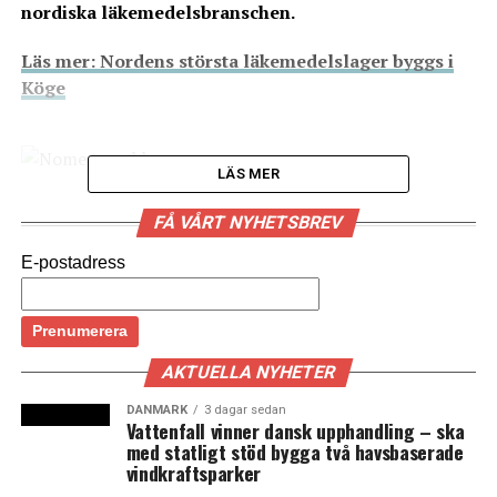
nordiska läkemedelsbranschen.
Läs mer:
Nordens största läkemedelslager byggs i
Köge
LÄS MER
FÅ VÅRT NYHETSBREV
E-postadress
AKTUELLA NYHETER
Läs mer: Novo Nordisk satsar halv miljard på nytt
DANMARK
3 dagar sedan
Vattenfall vinner dansk upphandling – ska
råvarulager i Hilleröd
med statligt stöd bygga två havsbaserade
vindkraftsparker