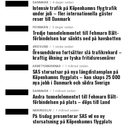
DANMARK
4 dagar sedan
Intensiv trafik på Köpenhamns flygtrafik
under juli – fler internationella gäster
reser till Danmark
FEHMARN
5 dagar sedan
Tredje tunnelelementet till Fehmarn Bält-
förbindelsen har sänkts ned på havsbotten
ØRESUND
1 vecka sedan
Öresundsbron fortsätter slå trafikrekord –
kraftig ökning av tyska fritidsresenärer
ARBETSMARKNAD
1 månad sedan
SAS storsatsar på nya långdistansplan på
Läs mer: Novo Nordisk bygger nya fabriker för 17
Köpenhamns flygplats – kan skaps 25 000
nya jobb i Danmark och södra Sverige
miljarder
DANMARK
1 månad sedan
Andra tunnelelementet till Fehmarn Bält-
förbindelsen på plats – döps till Lund
Foto och illustrationer: Skandinavisk Transport Center
NÄRINGSLIV
1 månad sedan
och Novo Nordisk
På tisdag presenterar SAS vd en ny
storsatsning på Köpenhamns flygplats