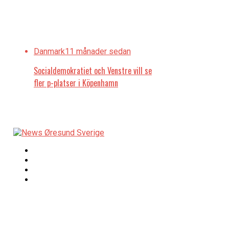
Danmark
11 månader sedan
Socialdemokratiet och Venstre vill se
fler p-platser i Köpenhamn
Redaktionen
Copyright © 2017 Zox
News Theme. Theme
redaktion@newsoresund.org