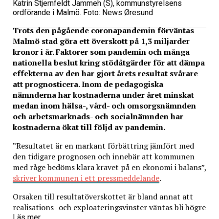
Katrin Stjernfeldt Jammeh (S), kommunstyrelsens
ordförande i Malmö. Foto: News Øresund
Trots den pågående coronapandemin förväntas
Malmö stad göra ett överskott på 1,3 miljarder
kronor i år. Faktorer som pandemin och många
nationella beslut kring stödåtgärder för att dämpa
effekterna av den har gjort årets resultat svårare
att prognosticera. Inom de pedagogiska
nämnderna har kostnaderna under året minskat
medan inom hälsa-, vård- och omsorgsnämnden
och arbetsmarknads- och socialnämnden har
kostnaderna ökat till följd av pandemin.
”Resultatet är en markant förbättring jämfört med
den tidigare prognosen och innebär att kommunen
med råge bedöms klara kravet på en ekonomi i balans”,
skriver kommunen i ett pressmeddelande
.
Orsaken till resultatöverskottet är bland annat att
realisations- och exploateringsvinster väntas bli högre
och att statsbidragen, skatteintäkterna och
Läs mer