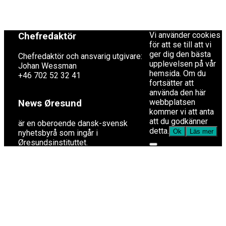
by MVP Themes,
+46 40 30 56 30
powered by
WordPress.
Vi använder cookies
Chefredaktör
för att se till att vi
ger dig den bästa
Chefredaktör och ansvarig utgivare:
upplevelsen på vår
Johan Wessman
hemsida. Om du
+46 702 52 32 41
fortsätter att
använda den här
webbplatsen
News Øresund
kommer vi att anta
att du godkänner
är en oberoende dansk-svensk
detta.
Ok
Läs mer
nyhets­byrå som ingår i
Øresundsinstituttet.
Øresundsinstituttet
är ett oberoende dansk-svenskt
kunskapscentrum som genom
analyser, fakta, konferenser och
medieverksamhet bidrar till en ökad