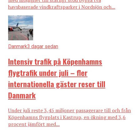
med möjlighet till statligt stöd bygga två
ekonomiska oro och turbulens som pandemin och
havsbaserade vindkraftsparker i Nordsjön och...
lågkonjunkturen skapar, säger Katrin Stjernfeldt
Jammeh (S), kommunstyrelsens ordförande i en
kommentar.
Resultatet bygger på en delårsrapport för januari till
augusti i år. (News Øresund)
Danmark
3 dagar sedan
Läs också:
Intensiv trafik på Köpenhamns
Mycket nära att Danmark inför resesrestriktioner mot
flygtrafik under juli – fler
Skåne – 12 svenska regioner i karantän
internationella gäster reser till
Tillväxtkommission tillsätts i Malmö
Danmark
Under juli reste 3,45 miljoner passagerare till och från
Köpenhamns flygplats i Kastrup, en ökning med 3,6
procent jämfört med...