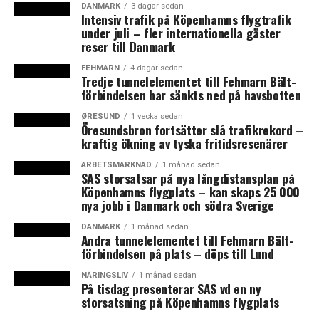
DANMARK
3 dagar sedan
redan var uppe i 300 miljoner euro. Så är det inte.
Intensiv trafik på Köpenhamns flygtrafik
under juli – fler internationella gäster
Enbart tågpassagerarnas utökade restider med
reser till Danmark
Öresundståg mellan Danmark och Sverige beroende på
FEHMARN
4 dagar sedan
ID- och gränskontrollerna beräknas uppgå till minst 50
Tredje tunnelelementet till Fehmarn Bält-
förbindelsen har sänkts ned på havsbotten
miljoner danska kronor per år när förlorad restid
omräknas till pengar. Det visar analyser från Kraka och
ØRESUND
1 vecka sedan
Öresundsbron fortsätter slå trafikrekord –
Øresundsinstituttet
kraftig ökning av tyska fritidsresenärer
Danska tankesmedjan
Kraka
räknar i sin analys enbart
ARBETSMARKNAD
1 månad sedan
SAS storsatsar på nya långdistansplan på
med tågpendlare och räknar på den minsta möjliga
Köpenhamns flygplats – kan skaps 25 000
förseningen på 10 minuter vid stationen vid
nya jobb i Danmark och södra Sverige
Köpenhamns flygplats i Kastrup och menar att
merkostnaden stannar vid knappt 50 miljoner danska
DANMARK
1 månad sedan
Andra tunnelelementet till Fehmarn Bält-
kronor på årsbasis.
Øresundsinstituttet
räknar in den
förbindelsen på plats – döps till Lund
utökade restiden för samtliga tågresenärer över
NÄRINGSLIV
1 månad sedan
Öresund och tar även med förseningarna som uppstår i
På tisdag presenterar SAS vd en ny
Hyllie och vid Malmö Central samt passagerarnas
storsatsning på Köpenhamns flygplats
resmål och kommer då fram till en merkostnad på 0,5