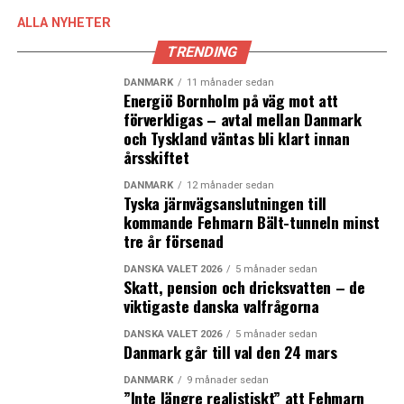
miljoner danska kronor per dag i bästa scenariot och 1,1
ALLA NYHETER
miljoner per dag om alla skulle drabbas av största
TRENDING
möjliga försening. I dagsläget ser utfallet ut att hamna
närmare den lägre kostnadsnivån.
DANMARK
11 månader sedan
Energiö Bornholm på väg mot att
förverkligas – avtal mellan Danmark
LÄS OCKSÅ:
och Tyskland väntas bli klart innan
årsskiftet
Försenade Öresundståg tvingas köra förbi Kastrup –
problem för flygpassagerare
DANMARK
12 månader sedan
Tyska järnvägsanslutningen till
Samtliga 33 skånska kommuner har gått med i Greater
kommande Fehmarn Bält-tunneln minst
Copenhagen
tre år försenad
DANSKA VALET 2026
5 månader sedan
Skatt, pension och dricksvatten – de
viktigaste danska valfrågorna
DANSKA VALET 2026
5 månader sedan
Danmark går till val den 24 mars
DANMARK
9 månader sedan
”Inte längre realistiskt” att Fehmarn