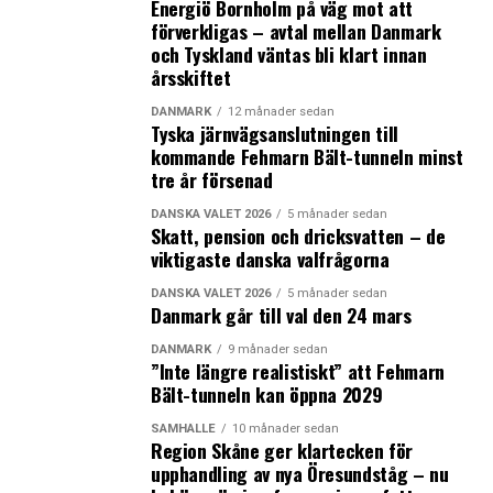
Energiö Bornholm på väg mot att
förverkligas – avtal mellan Danmark
och Tyskland väntas bli klart innan
årsskiftet
DANMARK
12 månader sedan
Tyska järnvägsanslutningen till
kommande Fehmarn Bält-tunneln minst
tre år försenad
DANSKA VALET 2026
5 månader sedan
Skatt, pension och dricksvatten – de
viktigaste danska valfrågorna
DANSKA VALET 2026
5 månader sedan
Danmark går till val den 24 mars
DANMARK
9 månader sedan
”Inte längre realistiskt” att Fehmarn
Bält-tunneln kan öppna 2029
SAMHÄLLE
10 månader sedan
Region Skåne ger klartecken för
upphandling av nya Öresundståg – nu