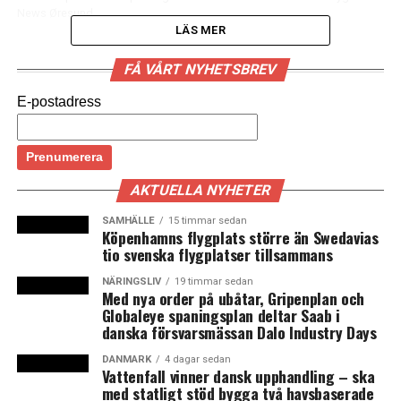
News Øresund
LÄS MER
FÅ VÅRT NYHETSBREV
Tågpassagerare på väg från Sverige med
E-postadress
Öresundståg till Köpenhamns flygplats i Kastrup
måste vara ute i god tid. Blir tåget mellan 5 och 10
minuter försenat stannar det inte i Kastrup utan
tvingas köra vidare mot Köpenhamn. Det uppger
AKTUELLA NYHETER
DSB till Danmarks Radio.
SAMHÄLLE
15 timmar sedan
– Det är en åtgärd som vi tvingas införa för att
Köpenhamns flygplats större än Swedavias
tio svenska flygplatser tillsammans
förseningar från ett tåg inte ska sprida sig till flera. Det
är något som händer dagligen – men inte många gånger,
NÄRINGSLIV
19 timmar sedan
Med nya order på ubåtar, Gripenplan och
säger danska tågbolaget DSB:s informationschef Tony
Globaleye spaningsplan deltar Saab i
Bispeskov till DR Nyheder.
danska försvarsmässan Dalo Industry Days
Anledningen till att vissa Öresundståg inte stannar vid
DANMARK
4 dagar sedan
Vattenfall vinner dansk upphandling – ska
Kastrup är att stationen är underdimensionerad med
med statligt stöd bygga två havsbaserade