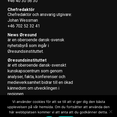
+46 40 30 56 30
Chefredaktör
Chefredaktör och ansvarig utgivare:
Johan Wessman
+46 702 52 32 41
News Øresund
är en oberoende dansk-svensk
nyhets­byrå som ingår i
Øresundsinstituttet.
Øresundsinstituttet
är ett oberoende dansk-svenskt
kunskapscentrum som genom
analyser, fakta, konferenser och
medieverksamhet bidrar till en ökad
kännedom om utvecklingen i
regionen.
Vi använder cookies för att se till att vi ger dig den bästa
upplevelsen på vår hemsida. Om du fortsätter att använda den
här webbplatsen kommer vi att anta att du godkänner detta.
Copyright © 2017 Zox News Theme. Theme by MVP Themes, powered