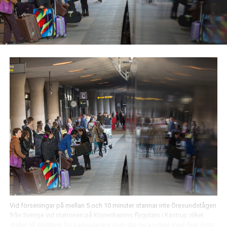
Vid förseningar på mellan 5 och 10 minuter stannar inte Öresundstågen
från Sverige vid stationen på Köpenhamns flygplats i Kastrup vilket
ställer till problem för passagerare som ska resa vidare med flyg. Foto: