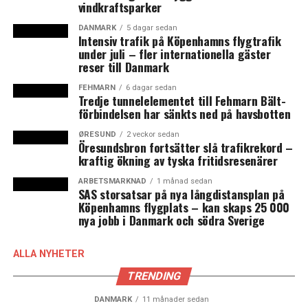
endast två spår samtidigt som ID-kontrollerna för tåg i
vindkraftsparker
riktning mot Sverige tar extra utrymme. (News
DANMARK
5 dagar sedan
Øresund)
Intensiv trafik på Köpenhamns flygtrafik
under juli – fler internationella gäster
reser till Danmark
LÄS OCKSÅ:
FEHMARN
6 dagar sedan
ID-kontrollerna skapar problem för skolresor – lösning
Tredje tunnelelementet till Fehmarn Bält-
på väg efter ambassadmöte
förbindelsen har sänkts ned på havsbotten
Miljardnota om ID-kontrollerna över Öresund
ØRESUND
2 veckor sedan
Öresundsbron fortsätter slå trafikrekord –
permanentas
kraftig ökning av tyska fritidsresenärer
ARBETSMARKNAD
1 månad sedan
SAS storsatsar på nya långdistansplan på
Köpenhamns flygplats – kan skaps 25 000
nya jobb i Danmark och södra Sverige
ALLA NYHETER
TRENDING
DANMARK
11 månader sedan