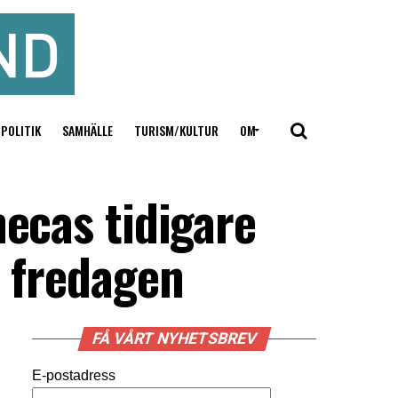
POLITIK
SAMHÄLLE
TURISM/KULTUR
OM
necas tidigare
å fredagen
FÅ VÅRT NYHETSBREV
E-postadress