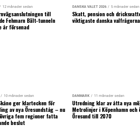
12 månader sedan
DANSKA VALET 2026
5 månader sedan
rnvägsanslutningen till
Skatt, pension och dricksvatt
e Fehmarn Bält-tunneln
viktigaste danska valfrågorn
e år försenad
10 månader sedan
DANMARK
11 månader sedan
kåne ger klartecken för
Utredning klar av åtta nya mö
ing av nya Öresundståg – nu
Metrolinjer i Köpenhamn och 
övriga fem regioner fatta
Öresund till 2070
ande beslut