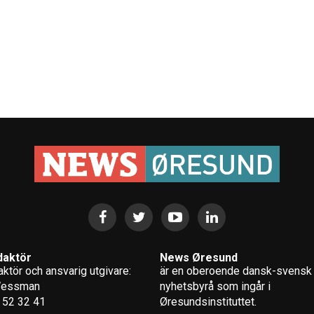
daktör
News Øresund
ktör och ansvarig utgivare:
är en oberoende dansk-svensk
Wessman
nyhets­byrå som ingår i
 52 32 41
Øresundsinstituttet.