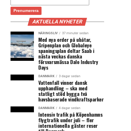
AKTUELLA NYHETER
NÄRINGSLIV
37 minuter sedan
Med nya order på ubåtar,
Gripenplan och Globaleye
spaningsplan deltar Saab i
nästa veckas danska
försvarsmässa Dalo Industry
Days
DANMARK
3 dagar sedan
Vattenfall vinner dansk
upphandling – ska med
statligt stöd bygga två
havsbaserade vindkraftsparker
DANMARK
4 dagar sedan
Intensiv trafik på Köpenhamns
flygtrafik under juli – fler
internationella gäster reser