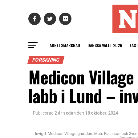
ARBETSMARKNAD
DANSKA VALET 2026
FAS
FORSKNING
Medicon Village 
labb i Lund – in
Publicerad
2 år sedan
den
18 oktober, 2024
Invigd. Medicon Village grundare Mats Paulsson och Sver
fredagen b