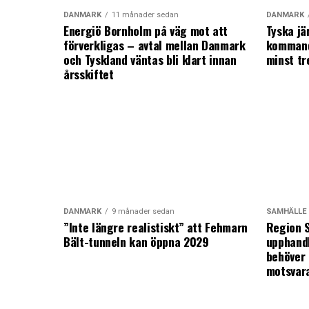
DANMARK
11 månader sedan
DANMARK
Energiö Bornholm på väg mot att
Tyska jä
förverkligas – avtal mellan Danmark
kommand
och Tyskland väntas bli klart innan
minst tr
årsskiftet
DANMARK
9 månader sedan
SAMHÄLLE
”Inte längre realistiskt” att Fehmarn
Region S
Bält-tunneln kan öppna 2029
upphandl
behöver 
motsvar