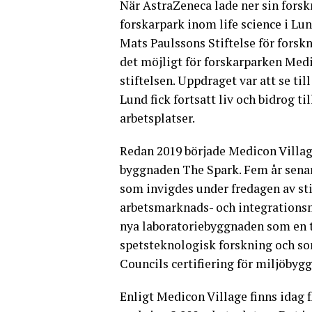
När AstraZeneca lade ner sin forsk
forskarpark inom life science i Lu
Mats Paulssons Stiftelse för fors
det möjligt för forskarparken Medic
stiftelsen. Uppdraget var att se ti
Lund fick fortsatt liv och bidrog t
arbetsplatser.
Redan 2019 började Medicon Village
byggnaden The Spark. Fem år senare
som invigdes under fredagen av st
arbetsmarknads- och integrationsm
nya laboratoriebyggnaden som en 
spetsteknologisk forskning och s
Councils certifiering för miljöbyg
Enligt Medicon Village finns idag 