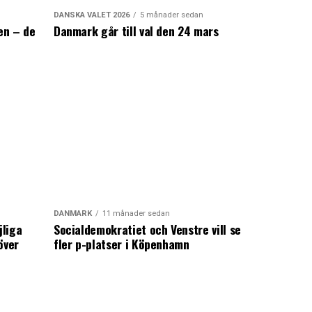
DANSKA VALET 2026
5 månader sedan
en – de
Danmark går till val den 24 mars
a
DANMARK
11 månader sedan
jliga
Socialdemokratiet och Venstre vill se
över
fler p-platser i Köpenhamn