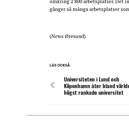
omkring 2 800 arbetsplatser. Det i
gånger så många arbetsplatser som
(News Øresund)
LÄS OCKSÅ:
Universiteten i Lund och
Köpenhamn åter bland värld
högst rankade universitet