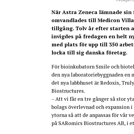
När Astra Zeneca lämnade sin 
omvandlades till Medicon Villag
tillgång. Tolv år efter starten 
invigdes på fredagen en helt 
med plats för upp till 350 arb
locka till sig danska företag.
För bioinkubatorn Smile och biote
den nya laboratoriebyggnaden en mö
det nya labbhuset är Redoxis, Trul
Biostructures.
– Att vi får en tre gånger så stor 
bolags överlevnad och expansion i 
ytorna så att de anpassas för vår v
på SARomics Biostructures AB, i e