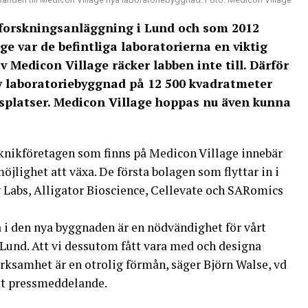
forskningsanläggning i Lund och som 2012
e var de befintliga laboratorierna en viktig
av Medicon Village räcker labben inte till. Därför
ny laboratoriebyggnad på 12 500 kvadratmeter
etsplatser. Medicon Village hoppas nu även kunna
knikföretagen som finns på Medicon Village innebär
jlighet att växa. De första bolagen som flyttar in i
y Labs, Alligator Bioscience, Cellevate och SARomics
yta i den nya byggnaden är en nödvändighet för vårt
Lund. Att vi dessutom fått vara med och designa
erksamhet är en otrolig förmån, säger Björn Walse, vd
tt pressmeddelande.