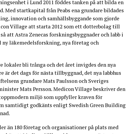
ningsenhet i Lund 2011 föddes tanken på att bilda en
nd. Med startkapital från Peabs ena grundare bildades
kning, innovation och samhällsbyggande som gjorde
on Village att starta 2012 som ett dotterbolag till
ll så att Astra Zenecas forskningsbyggnader och labb i
ill ny läkemedelsforskning, nya företag och
 lokaler bli trånga och det året invigdes den nya
 är det dags för nästa tillbyggnad, det nya labbhus
iftelsens grundare Mats Paulsson och Sveriges
inister Mats Persson. Medicon Village beskriver den
toppmodern miljö som uppfyller kraven för
om samtidigt godkänts enligt Swedish Green Building
gnad.
fler än 180 företag och organisationer på plats med