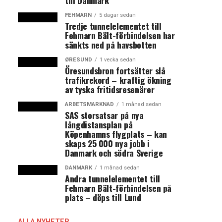
till Danmark
FEHMARN
5 dagar sedan
Tredje tunnelelementet till
Fehmarn Bält-förbindelsen har
sänkts ned på havsbotten
ØRESUND
1 vecka sedan
Öresundsbron fortsätter slå
trafikrekord – kraftig ökning
av tyska fritidsresenärer
ARBETSMARKNAD
1 månad sedan
SAS storsatsar på nya
långdistansplan på
Köpenhamns flygplats – kan
skaps 25 000 nya jobb i
Danmark och södra Sverige
DANMARK
1 månad sedan
Andra tunnelelementet till
Fehmarn Bält-förbindelsen på
plats – döps till Lund
ALLA NYHETER