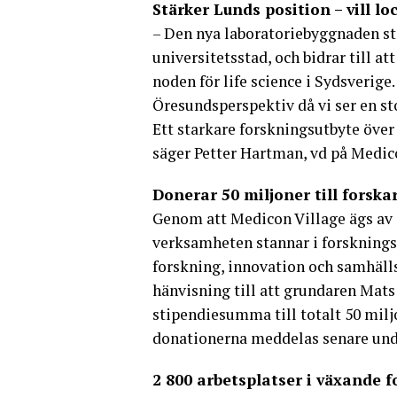
Stärker Lunds position – vill lo
– Den nya laboratoriebyggnaden st
universitetsstad, och bidrar till a
noden för life science i Sydsverige
Öresundsperspektiv då vi ser en stor
Ett starkare forskningsutbyte över
säger Petter Hartman, vd på Medic
Donerar 50 miljoner till forska
Genom att Medicon Village ägs av e
verksamheten stannar i forskningsm
forskning, innovation och samhälls
hänvisning till att grundaren Mats 
stipendiesumma till totalt 50 mil
donationerna meddelas senare und
2 800 arbetsplatser i växande f