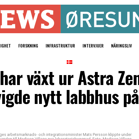
TIGHET
FORSKNING
INFRASTRUKTUR
INTERVJUER
NÄRINGSLIV
har växt ur Astra Ze
vigde nytt labbhus p
iges arbetsmarknads- och integrationsminister Mats Persson klippte under
anden till Medicon Village nya laboratoriebyggnad. Foto: Medicon Village