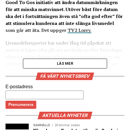
Good To Gos initiativ att ändra datummärkningen
för att minska matsvinnet. Utöver bäst före datum
ska det i fortsättningen även stå ”ofta god efter” för
att stimulera kunderna att inte slänga livsmedel
som går att äta. Det uppger
TV2 Lorry.
Livsmedelsexperter har under lång tid påpekat att
maten vi köper ofta går att använda en eller flera dagar
efter bäst före datum och att konsumenterna även ska
använda smak och lukt för att avgöra vad som går att
LÄS MER
äta. Nu har matsvinnsappen Too Good To Go fått tio
FÅ VÅRT NYHETSBREV
danska livsmedelsföretag att ändra märkningen av sina
varor. Genom att lägga till ”ofta god efter” vill de
E-postadress
stimulera konsumenterna att inte tolka bäst före dag
som sista förbrukningsdag. De företag som ändrar sin
datummärkning är enligt TV2 Lorry Arla, Carlsberg,
Coop, Unilver, Løgismose Meyers, Thise, Tomas,
AKTUELLA NYHETER
Urtekrams, Emmerys och Letz Sushi. (News Øresund)
SAMHÄLLE
20 timmar sedan