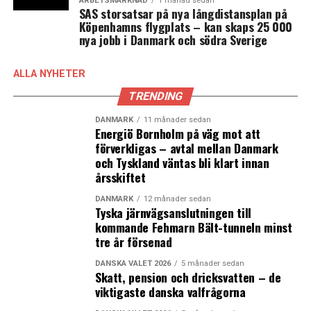
ARBETSMARKNAD
1 månad sedan
SAS storsatsar på nya långdistansplan på
Köpenhamns flygplats – kan skaps 25 000
nya jobb i Danmark och södra Sverige
ALLA NYHETER
TRENDING
DANMARK
11 månader sedan
Energiö Bornholm på väg mot att
förverkligas – avtal mellan Danmark
och Tyskland väntas bli klart innan
årsskiftet
DANMARK
12 månader sedan
Tyska järnvägsanslutningen till
kommande Fehmarn Bält-tunneln minst
tre år försenad
DANSKA VALET 2026
5 månader sedan
Skatt, pension och dricksvatten – de
viktigaste danska valfrågorna