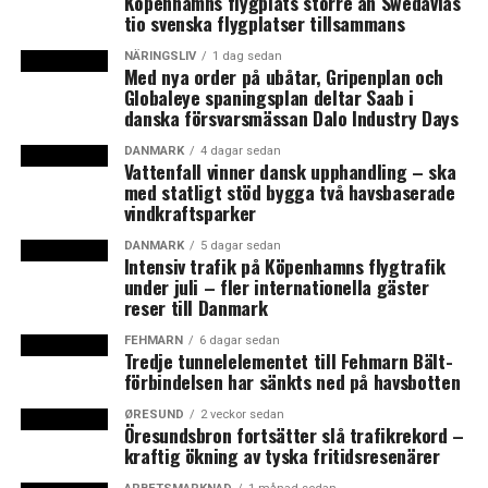
Köpenhamns flygplats större än Swedavias
tio svenska flygplatser tillsammans
LÄS OCKSÅ:
2 800 fler praktikplatser till danska yrkesutbildningar
NÄRINGSLIV
1 dag sedan
Med nya order på ubåtar, Gripenplan och
Kommission ska hitta 50 miljarder för att finansiera
Globaleye spaningsplan deltar Saab i
danska försvarsmässan Dalo Industry Days
dansk omställning till gröna bilar
DANMARK
4 dagar sedan
Vattenfall vinner dansk upphandling – ska
med statligt stöd bygga två havsbaserade
vindkraftsparker
DANMARK
5 dagar sedan
Intensiv trafik på Köpenhamns flygtrafik
under juli – fler internationella gäster
reser till Danmark
FEHMARN
6 dagar sedan
Tredje tunnelelementet till Fehmarn Bält-
förbindelsen har sänkts ned på havsbotten
ØRESUND
2 veckor sedan
Öresundsbron fortsätter slå trafikrekord –
kraftig ökning av tyska fritidsresenärer