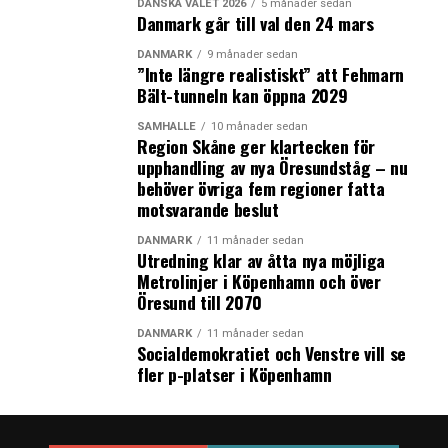
DANSKA VALET 2026
5 månader sedan
Danmark går till val den 24 mars
DANMARK
9 månader sedan
”Inte längre realistiskt” att Fehmarn
Bält-tunneln kan öppna 2029
SAMHÄLLE
10 månader sedan
Region Skåne ger klartecken för
upphandling av nya Öresundståg – nu
behöver övriga fem regioner fatta
motsvarande beslut
DANMARK
11 månader sedan
Utredning klar av åtta nya möjliga
Metrolinjer i Köpenhamn och över
Öresund till 2070
DANMARK
11 månader sedan
Socialdemokratiet och Venstre vill se
fler p-platser i Köpenhamn