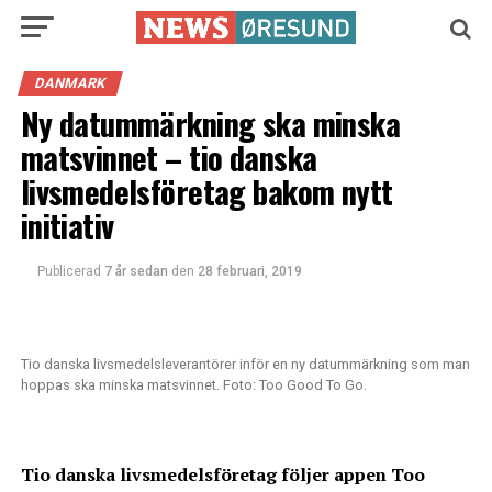
DANMARK
Ny datummärkning ska minska
matsvinnet – tio danska
livsmedelsföretag bakom nytt
initiativ
Publicerad
7 år sedan
den
28 februari, 2019
Tio danska livsmedelsleverantörer inför en ny datummärkning som man
hoppas ska minska matsvinnet. Foto: Too Good To Go.
Tio danska livsmedelsföretag följer appen Too