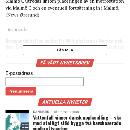
Malmö C utredas liksom placeringen av en metrostation
vid Malmö C och en eventuell fortsättning in i Malmö.
(News Øresund)
LÄS OCKSÅ:
Öresundsdebatten vecka 17: Möjligheterna i Norden och
över Öresund och ett Natoperspektiv på ny infrastruktur
LÄS MER
Stabilt resultat för Øresundsbro Konsortiet
FÅ VÅRT NYHETSBREV
E-postadress
AKTUELLA NYHETER
DANMARK
18 timmar sedan
Vattenfall vinner dansk upphandling – ska
med statligt stöd bygga två havsbaserade
vindkraftsparker