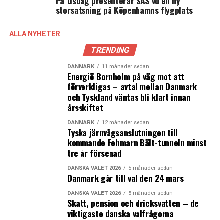
På tisdag presenterar SAS vd en ny
storsatsning på Köpenhamns flygplats
ALLA NYHETER
TRENDING
DANMARK
11 månader sedan
Energiö Bornholm på väg mot att
förverkligas – avtal mellan Danmark
och Tyskland väntas bli klart innan
årsskiftet
DANMARK
12 månader sedan
Tyska järnvägsanslutningen till
kommande Fehmarn Bält-tunneln minst
tre år försenad
DANSKA VALET 2026
5 månader sedan
Danmark går till val den 24 mars
DANSKA VALET 2026
5 månader sedan
Skatt, pension och dricksvatten – de
viktigaste danska valfrågorna