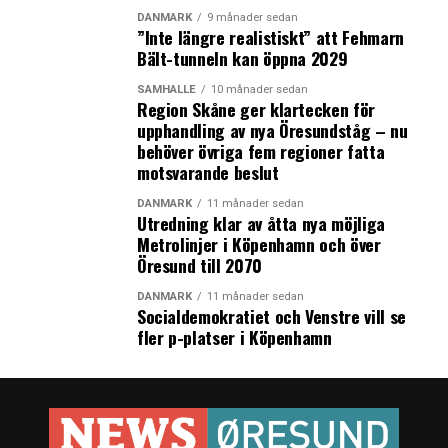
DANMARK
9 månader sedan
”Inte längre realistiskt” att Fehmarn
Bält-tunneln kan öppna 2029
SAMHÄLLE
10 månader sedan
Region Skåne ger klartecken för
upphandling av nya Öresundståg – nu
behöver övriga fem regioner fatta
motsvarande beslut
DANMARK
11 månader sedan
Utredning klar av åtta nya möjliga
Metrolinjer i Köpenhamn och över
Öresund till 2070
DANMARK
11 månader sedan
Socialdemokratiet och Venstre vill se
fler p-platser i Köpenhamn