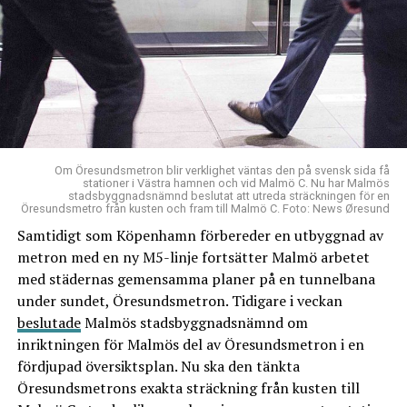
Om Öresundsmetron blir verklighet väntas den på svensk sida få
stationer i Västra hamnen och vid Malmö C. Nu har Malmös
stadsbyggnadsnämnd beslutat att utreda sträckningen för en
Öresundsmetro från kusten och fram till Malmö C. Foto: News Øresund
Samtidigt som Köpenhamn förbereder en utbyggnad av
metron med en ny M5-linje fortsätter Malmö arbetet
med städernas gemensamma planer på en tunnelbana
under sundet, Öresundsmetron. Tidigare i veckan
beslutade
Malmös stadsbyggnadsnämnd om
inriktningen för Malmös del av Öresundsmetron i en
fördjupad översiktsplan. Nu ska den tänkta
Öresundsmetrons exakta sträckning från kusten till