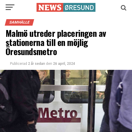
SAMHÄLLE
Malmö utreder placeringen av
stationerna till en möjlig
Öresundsmetro
Publicerad
2 år sedan
den
26 april, 2024