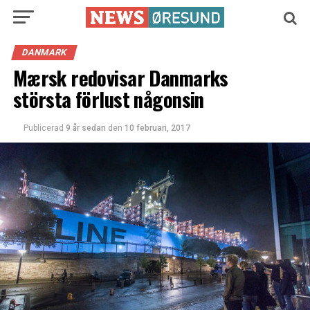
DANMARK
Mærsk redovisar Danmarks
största förlust någonsin
Publicerad
9 år sedan
den
10 februari, 2017