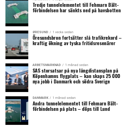
ny strategi. Nu är det världens största containerrederi,
Tredje tunnelelementet till Fehmarn Bält-
Maersk Line, som är i fokus tillsammans med logistik och
förbindelsen har sänkts ned på havsbotten
hamnterminaler. Efter att ha låtit bygga världens
största containerfartyg har överkapaciteten på
fraktmarknaden gjort det mera lönsamt att köpa upp
ØRESUND
1 vecka sedan
konkurrenter så i december meddelades att Mærsk Line
Öresundsbron fortsätter slå trafikrekord –
köper rederiet Hamburg Süd för motsvarande 47
kraftig ökning av tyska fritidsresenärer
miljarder danska kronor.
Oljeverksamheten ska avskiljas och senaste budskapet är
ARBETSMARKNAD
1 månad sedan
den nybildade energy-divisionen splittras i fyra delar.
SAS storsatsar på nya långdistansplan på
Köpenhamns flygplats – kan skaps 25 000
Det sker mot bakgrund av att Mærsk Oil omförhandlar
nya jobb i Danmark och södra Sverige
sitt avtal med danska staten om Nordsjöoljan där ett
nytt och mera förmånligt avtal väntas leda till nya
investeringar på 30 miljarder danska kronor. Det
DANMARK
1 månad sedan
Andra tunnelelementet till Fehmarn Bält-
nuvarande Thyrafältet håller långsamt på att sjunka
förbindelsen på plats – döps till Lund
och utan ett nytt avtal om Nordsjöoljan vågar Mærsk
inte nyinvestera där. Samtidigt har samarbetspartnern
Shell uppgivit att de är på väg att sälja sin del av de