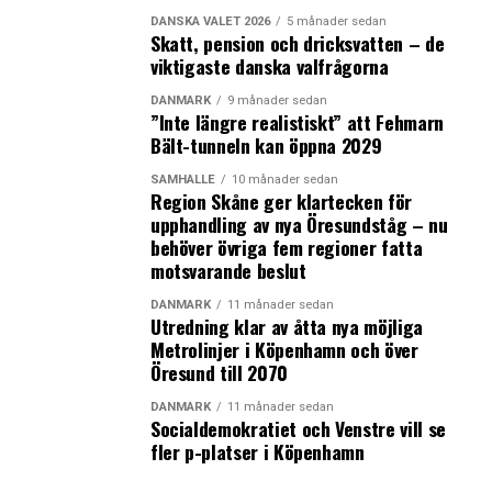
DANSKA VALET 2026
5 månader sedan
Skatt, pension och dricksvatten – de
viktigaste danska valfrågorna
DANMARK
9 månader sedan
”Inte längre realistiskt” att Fehmarn
Bält-tunneln kan öppna 2029
SAMHÄLLE
10 månader sedan
Region Skåne ger klartecken för
upphandling av nya Öresundståg – nu
behöver övriga fem regioner fatta
motsvarande beslut
DANMARK
11 månader sedan
Utredning klar av åtta nya möjliga
Metrolinjer i Köpenhamn och över
Öresund till 2070
DANMARK
11 månader sedan
Socialdemokratiet och Venstre vill se
fler p-platser i Köpenhamn