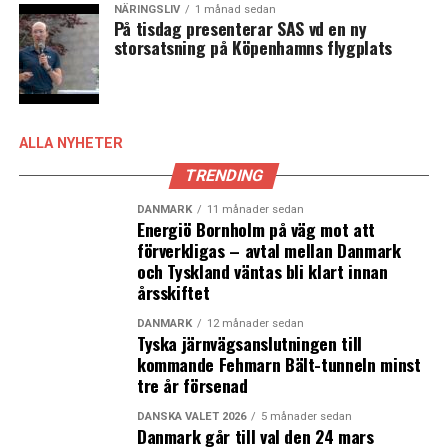
danska olje- och gasfälten. För den danska staten har
NÄRINGSLIV
1 månad sedan
På tisdag presenterar SAS vd en ny
Nordsjöoljan varit en viktig finansieringskälla. Mellan
storsatsning på Köpenhamns flygplats
1973 och 2014 hade den danska staten oljeintäkter på
sammanlagt 404 miljarder danska kronor.
ALLA NYHETER
Läs mer: Maersk nyttjar sjöfartskris och köper
TRENDING
världens sjunde största containerrederi
DANMARK
11 månader sedan
Energiö Bornholm på väg mot att
LÄS OCKSÅ:
förverkligas – avtal mellan Danmark
och Tyskland väntas bli klart innan
2016 blev nytt rekordår för Vestas – orderingången
årsskiftet
passerade magisk gräns
DANMARK
12 månader sedan
Uber stannar kvar i Danmark trots ny tuffare taxilag
Tyska järnvägsanslutningen till
kommande Fehmarn Bält-tunneln minst
tre år försenad
DANSKA VALET 2026
5 månader sedan
Danmark går till val den 24 mars