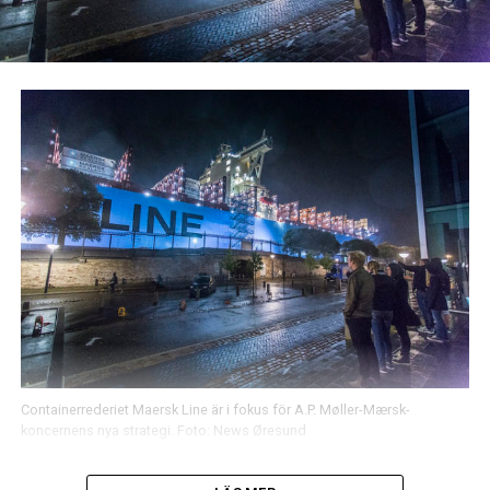
Containerrederiet Maersk Line är i fokus för A.P. Møller-Mærsk-
koncernens nya strategi. Foto: News Øresund