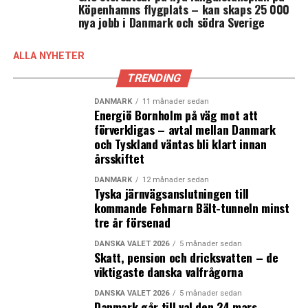
Köpenhamns flygplats – kan skaps 25 000
under på måndagen
nya jobb i Danmark och södra Sverige
Grönt höghus i Malmö med odling på balkonger
ALLA NYHETER
TRENDING
DANMARK
11 månader sedan
Energiö Bornholm på väg mot att
förverkligas – avtal mellan Danmark
och Tyskland väntas bli klart innan
årsskiftet
DANMARK
12 månader sedan
Tyska järnvägsanslutningen till
kommande Fehmarn Bält-tunneln minst
tre år försenad
DANSKA VALET 2026
5 månader sedan
Skatt, pension och dricksvatten – de
viktigaste danska valfrågorna
DANSKA VALET 2026
5 månader sedan
Danmark går till val den 24 mars