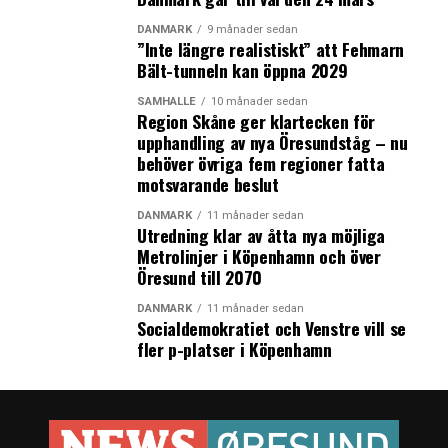
DANMARK
9 månader sedan
”Inte längre realistiskt” att Fehmarn
Bält-tunneln kan öppna 2029
SAMHÄLLE
10 månader sedan
Region Skåne ger klartecken för
upphandling av nya Öresundståg – nu
behöver övriga fem regioner fatta
motsvarande beslut
DANMARK
11 månader sedan
Utredning klar av åtta nya möjliga
Metrolinjer i Köpenhamn och över
Öresund till 2070
DANMARK
11 månader sedan
Socialdemokratiet och Venstre vill se
fler p-platser i Köpenhamn