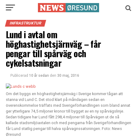
INFRASTRUKTUR
Lund i avtal om
höghastighetsjärnväg – får
pengar till spårväg och
cykelsatsningar
Publicerad
10 år sedan
den
30 maj, 2016
Om det byggs en höghastighetsjärnväg i Sverige kommer tågan att
stanna vid Lund C. Det stod klart på måndagen sedan en
överenskommelse träffats med Sverigeförhandlingen som bland annat
ger ytterligare 74,5 miljoner kronor till bygget av en ny spårvägslinje.
Sedan tidigare har Lund fått 298,4 miljoner till Spårvägen ut de så
kallade stadsmiljöavtalen och med pengarna från Sverigeförhandlingen
får Lund statlig pengar till halva spårvagnssatsningen. Foto: News
Øresund