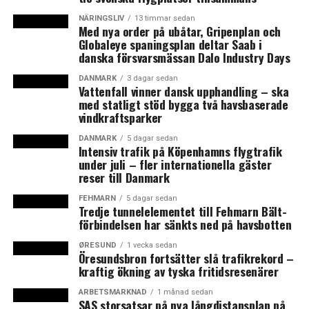
upp med ett förskott på ytterligare 116,5 miljoner.
NÄRINGSLIV
13 timmar sedan
Med nya order på ubåtar, Gripenplan och
I och med avtalet med Lund har Sverigeförhandlingen
Globaleye spaningsplan deltar Saab i
tecknat avtal med 8 av 16 berörda kommuner som
danska försvarsmässan Dalo Industry Days
tillsammans förbundit sig att bygga drygt 80 000 nya
DANMARK
3 dagar sedan
bostäder.
Vattenfall vinner dansk upphandling – ska
med statligt stöd bygga två havsbaserade
Samtidigt har kritiken tilltagit mot de höga kostnaderna
vindkraftsparker
för höghastighetsbanan – uppemot 320 miljarder
DANMARK
5 dagar sedan
kronor. I morgon väntas två nya utredningar om
Intensiv trafik på Köpenhamns flygtrafik
under juli – fler internationella gäster
höghastighetsjärnvägen presenteras. Den ena kommer
reser till Danmark
enligt Sydsvenskan att visa hur kostnaderna kan
minskas med cirka 70 miljarder till under 250 miljarder.
FEHMARN
5 dagar sedan
Tredje tunnelelementet till Fehmarn Bält-
Den andra väntas belysa konsekvenserna om man inte
förbindelsen har sänkts ned på havsbotten
genomför bygget av höghastighetsjärnvägen i Sverige.
(News Øresund)
ØRESUND
1 vecka sedan
Öresundsbron fortsätter slå trafikrekord –
kraftig ökning av tyska fritidsresenärer
LÄS OCKSÅ:
ARBETSMARKNAD
1 månad sedan
SAS storsatsar på nya långdistansplan på
Fyra stora byggkontrakt till Fehmarn bält-tunnel skrevs