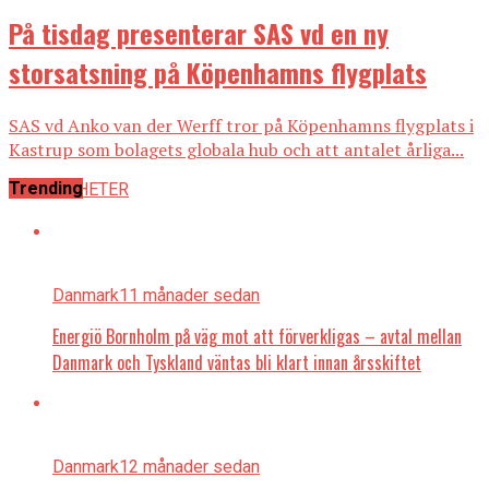
På tisdag presenterar SAS vd en ny
storsatsning på Köpenhamns flygplats
SAS vd Anko van der Werff tror på Köpenhamns flygplats i
Kastrup som bolagets globala hub och att antalet årliga...
Trending
ALLA NYHETER
Danmark
11 månader sedan
Energiö Bornholm på väg mot att förverkligas – avtal mellan
Danmark och Tyskland väntas bli klart innan årsskiftet
Danmark
12 månader sedan