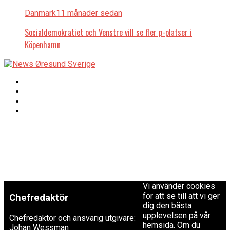
Danmark
11 månader sedan
Socialdemokratiet och Venstre vill se fler p-platser i
Köpenhamn
Copyright © 2017 Zox
Redaktionen
News Theme. Theme
by MVP Themes,
powered by
redaktion@newsoresund.org
WordPress.
+46 40 30 56 30
Vi använder cookies
för att se till att vi ger
Chefredaktör
dig den bästa
upplevelsen på vår
Chefredaktör och ansvarig utgivare:
hemsida. Om du
Johan Wessman