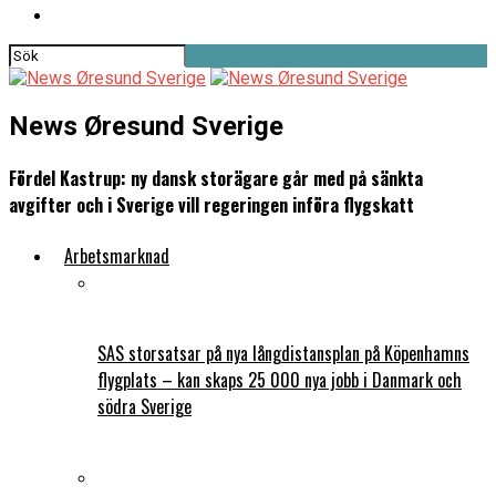
News Øresund Sverige
Fördel Kastrup: ny dansk storägare går med på sänkta
avgifter och i Sverige vill regeringen införa flygskatt
Arbetsmarknad
SAS storsatsar på nya långdistansplan på Köpenhamns
flygplats – kan skaps 25 000 nya jobb i Danmark och
södra Sverige