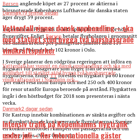
Børsen
angående köpet av 27 procent av aktierna i
börsnoterade Københavns Lufthavne där danska staten
Danmark
19 timmar sedan
äger drygt 39 procent.
Vattenfall vinner dansk upphandling – ska
Köpenhamns Flygplats i Kastrup har fått kritik för höga
flygavgifter. Enligt
Børsen
betalar flygbolagen i genomsnitt
med statligt stöd bygga två havsbaserade
183 danska kronor per passagerare jämfört med 119
vindkraftsparker
kronor på Arlanda och 102 kronor i Oslo.
I Sverige planerar den rödgröna regeringen att införa en
Vattenfall har vunnit en dansk upphandling och ska med
flygskatt för passagerare som flyger från de svenska
möjlighet till statligt stöd bygga två havsbaserade
flygplatserna. Enligt
TT
föreslås en flygskatt på 60 kronor
vindkraftsparker i Nordsjön och...
per enkel resa inom Europa och med 250 och 400 kronor
för resor utanför Europa beroende på avstånd. Flygskatten
ingår i den höstbudget för 2018 som presenteras i nästa
vecka.
Danmark
2 dagar sedan
För Kastrup innebär kombinationen av sänkta avgifter och
Intensiv trafik på Köpenhamns flygtrafik
ny flygskatt hos de konkurrerande flygplatserna i Sverige
en konkurrensfördel i kampen om passagerarna och om
under juli – fler internationella gäster
nya flygrutter. (News Öresund)