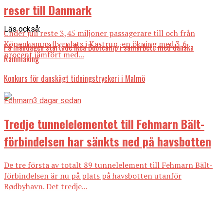
reser till Danmark
Läs också:
Under juli reste 3,45 miljoner passagerare till och från
Köpenhamns flygplats i Kastrup, en ökning med 3,6
På måndagen startade Ikea Bootcamp i samarbete med danska
procent jämfört med...
Rainmaking
Konkurs för danskägt tidningstryckeri i Malmö
Fehmarn
3 dagar sedan
Tredje tunnelelementet till Fehmarn Bält-
förbindelsen har sänkts ned på havsbotten
De tre första av totalt 89 tunnelelement till Fehmarn Bält-
förbindelsen är nu på plats på havsbotten utanför
Rødbyhavn. Det tredje...