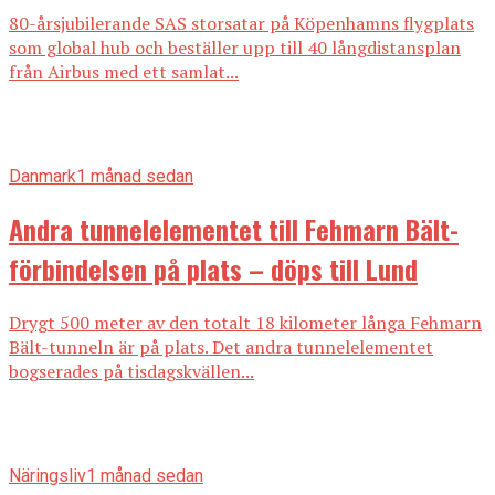
80-årsjubilerande SAS storsatar på Köpenhamns flygplats
som global hub och beställer upp till 40 långdistansplan
från Airbus med ett samlat...
Danmark
1 månad sedan
Andra tunnelelementet till Fehmarn Bält-
förbindelsen på plats – döps till Lund
Drygt 500 meter av den totalt 18 kilometer långa Fehmarn
Bält-tunneln är på plats. Det andra tunnelelementet
bogserades på tisdagskvällen...
Näringsliv
1 månad sedan