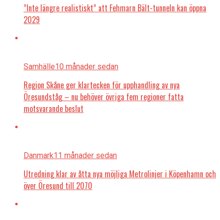
”Inte längre realistiskt” att Fehmarn Bält-tunneln kan öppna
2029
Samhälle
10 månader sedan
Region Skåne ger klartecken för upphandling av nya
Öresundståg – nu behöver övriga fem regioner fatta
motsvarande beslut
Danmark
11 månader sedan
Utredning klar av åtta nya möjliga Metrolinjer i Köpenhamn och
över Öresund till 2070