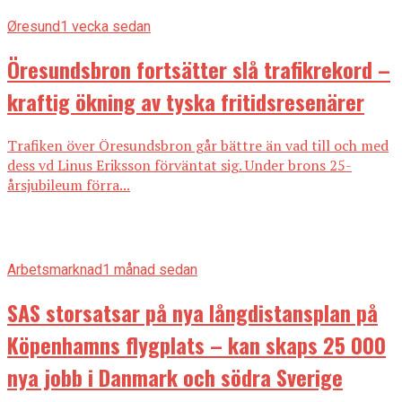
Øresund
1 vecka sedan
Öresundsbron fortsätter slå trafikrekord –
kraftig ökning av tyska fritidsresenärer
Trafiken över Öresundsbron går bättre än vad till och med
dess vd Linus Eriksson förväntat sig. Under brons 25-
årsjubileum förra...
Arbetsmarknad
1 månad sedan
SAS storsatsar på nya långdistansplan på
Köpenhamns flygplats – kan skaps 25 000
nya jobb i Danmark och södra Sverige