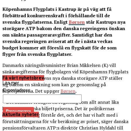
Köpenhamns Flygplats i Kastrup är på väg att få
förbättrad konkurrenskraft i förhållande till de
svenska flygplatserna. Enligt
Børsen
står Kastrups nya
storägare ATP bakom den danska regeringens önskan
om sänkta passageraravgifter. Samtidigt har den
svenska regeringen aviserat att de i nästa veckas
budget kommer att föreslå en flygskatt för de som
flyger från svenska flygplatser.
Danmarks näringslivsminister Brian Mikkelsen (K) vill
sänka avgifterna för flygbolagen vid Köpenhamns Flygplats
i Kastrup. Flygplatsens nya danska storägare ATP ställer
Få vårt nyhetsbrev
Läs mer
sig bakom en sänkning som kan ge genomslag på
E-postadress
biljettpriserna. Det uppger
Børsen
.
– Det kommer troligen en reglering som allt annat lika
kommer att sänka biljettpriserna. Det är politikernas
Aktuella nyheter
ambition, som jag förstår det, och det har vi haft med i
förutsättningarna för vår beräkning av priset, säger danska
pensionsförvaltaren ATP:s direktör Christian Hyldahl till