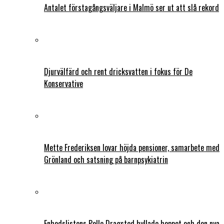
Antalet förstagångsväljare i Malmö ser ut att slå rekord
Djurvälfärd och rent dricksvatten i fokus för De
Konservative
Mette Frederiksen lovar höjda pensioner, samarbete med
Grönland och satsning på barnpsykiatrin
Enhedslistens Pelle Dragsted hyllade hoppet och den nya