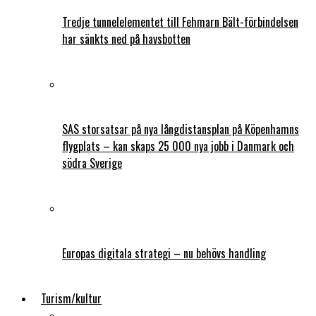
Tredje tunnelelementet till Fehmarn Bält-förbindelsen
har sänkts ned på havsbotten
SAS storsatsar på nya långdistansplan på Köpenhamns
flygplats – kan skaps 25 000 nya jobb i Danmark och
södra Sverige
Europas digitala strategi – nu behövs handling
Turism/kultur