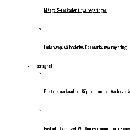
Många S-rockader i nya regeringen
Ledarsvep: så beskrivs Danmarks nya regering
Fastighet
Bostadsmarknaden i Köpenhamn och Aarhus slår
Fastighetsbolaget Wihlborgs expanderar i Köp