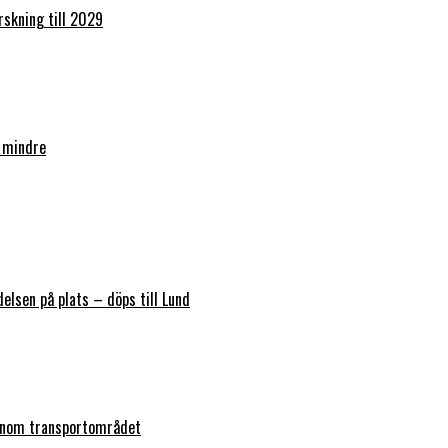
orskning till 2029
 mindre
elsen på plats – döps till Lund
 inom transportområdet