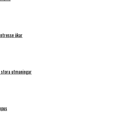
intresse ökar
r stora utmaningar
mpus