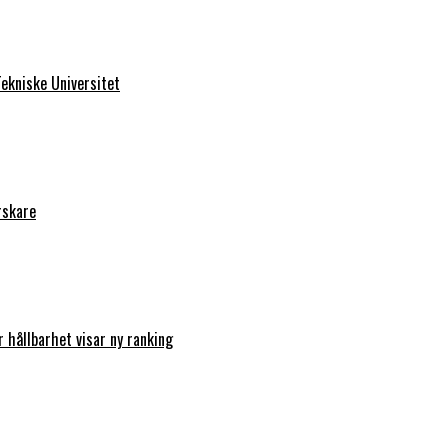
ekniske Universitet
rskare
r hållbarhet visar ny ranking