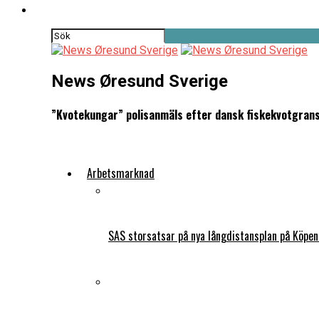
News Øresund Sverige
”Kvotekungar” polisanmäls efter dansk fiskekvotgran
Arbetsmarknad
SAS storsatsar på nya långdistansplan på Köpe