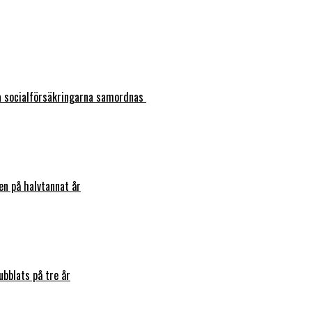
ka socialförsäkringarna samordnas
en på halvtannat år
bblats på tre år