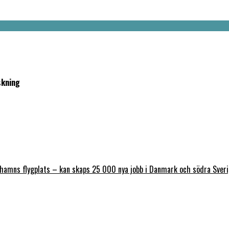
skning
nhamns flygplats – kan skaps 25 000 nya jobb i Danmark och södra Sver