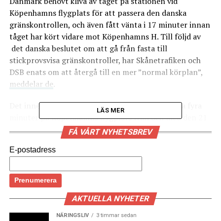
Danmark behövt kliva av tåget på stationen vid
Köpenhamns flygplats för att passera den danska
gränskontrollen, och även fått vänta i 17 minuter innan
tåget har kört vidare mot Köpenhamns H. Till följd av
det danska beslutet om att gå från fasta till
stickprovsvisa gränskontroller, har Skånetrafiken och
DSB enats om att återgå till en mer ”normal körplan”,
meddelar de
.
Det innebär att tågen istället gör uppehåll i cirka fyra
LÄS MER
minuter på Köpenhamns flygplats från och med den 21
september. Det är möjligt eftersom dansk polis sedan
FÅ VÅRT NYHETSBREV
förra torsdagen genomför stickprovskontroller ombord
E-postadress
på tågen istället. Restiden mellan Malmö C och
Köpenhamns H förkortas därmed till ca 39 minuter.
Väntetiden på flygplatsen kan delvis bero på polisens
arbete och på hur väl trafikerade spåren vid flygplatsen
AKTUELLA NYHETER
är, meddelar trafikföretagen.
NÄRINGSLIV
3 timmar sedan