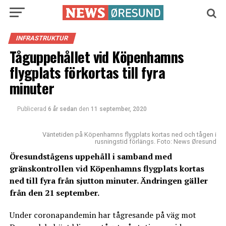
INFRASTRUKTUR
Tåguppehållet vid Köpenhamns
flygplats förkortas till fyra
minuter
Publicerad
6 år sedan
den
11 september, 2020
Väntetiden på Köpenhamns flygplats kortas ned och tågen i
rusningstid förlängs. Foto: News Øresund
Öresundstågens uppehåll i samband med
gränskontrollen vid Köpenhamns flygplats kortas
ned till fyra från sjutton minuter. Ändringen gäller
från den 21 september.
Under coronapandemin har tågresande på väg mot