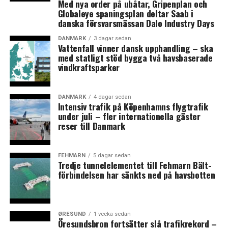
Samtidigt meddelar DSB och Skånetrafiken att de sätter
Med nya order på ubåtar, Gripenplan och
Globaleye spaningsplan deltar Saab i
in extra tågsätt under de rusningstimmar när flest
danska försvarsmässan Dalo Industry Days
passagerare åker mellan Danmark och Sverige. Det
innebär att, från den 14 september, förlängs
DANMARK
3 dagar sedan
Vattenfall vinner dansk upphandling – ska
Öresundstågen från två till tre tågsätt, vilket innebär
med statligt stöd bygga två havsbaserade
237 extra sittplatser per avgång i rusningstid. För
vindkraftsparker
tillfället avgår Öresundstågen var 20:e minut i
rusningstid, jämfört med var 10:e minut som var fallet
före coronapandemin. Diskussioner om övriga ändringar
DANMARK
4 dagar sedan
Intensiv trafik på Köpenhamns flygtrafik
i trafikupplägget pågår just nu, uppger Skånetrafiken.
under juli – fler internationella gäster
(News Øresund)
reser till Danmark
LÄS OCKSÅ:
FEHMARN
5 dagar sedan
Tredje tunnelelementet till Fehmarn Bält-
Dansk myndighet ändrade sig: SAS-anställda i Sverige
förbindelsen har sänkts ned på havsbotten
kan få dansk a-kassa
”Målsättningen är att göra färre kontroller”
ØRESUND
1 vecka sedan
Öresundsbron fortsätter slå trafikrekord –