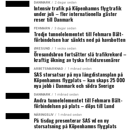
DANMARK
2 dagar sedan
LÄS OCKSÅ:
Intensiv trafik på Köpenhamns flygtrafik
under juli – fler internationella gäster
Skånsk besvikelse över regeringens transportplan
reser till Danmark
67 nya vagnar ska säkra plats på tågen i Danmark
FEHMARN
3 dagar sedan
Tredje tunnelelementet till Fehmarn Bält-
förbindelsen har sänkts ned på havsbotten
ØRESUND
1 vecka sedan
Öresundsbron fortsätter slå trafikrekord –
kraftig ökning av tyska fritidsresenärer
ARBETSMARKNAD
1 månad sedan
SAS storsatsar på nya långdistansplan på
Köpenhamns flygplats – kan skaps 25 000
nya jobb i Danmark och södra Sverige
DANMARK
1 månad sedan
Andra tunnelelementet till Fehmarn Bält-
förbindelsen på plats – döps till Lund
NÄRINGSLIV
1 månad sedan
På tisdag presenterar SAS vd en ny
storsatsning på Köpenhamns flygplats