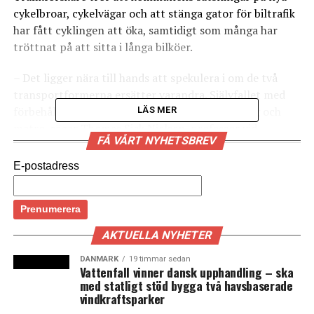
cykelbroar, cykelvägar och att stänga gator för biltrafik
har fått cyklingen att öka, samtidigt som många har
tröttnat på att sitta i långa bilköer.
– Det ligger nära till hands att spekulera i om de två
transportformerna ersätter varandra. Självfallet med
förbehållet att det också går att välja bussar, tåg och
LÄS MER
metro, säger Thomas Sick Nielsen, professor vid
FÅ VÅRT NYHETSBREV
Danmarks Tekniske Universitet (DTU) som står för
undersökningen, till Politiken.
E-postadress
Cyklistförbundets ordförande Frits Bredal tror att
trängseln och bilköerna i Köpenhamn också gjort sitt
till utvecklingen.
AKTUELLA NYHETER
– Nu när Köpenhamn är en stor byggarbetsplats på
DANMARK
19 timmar sedan
Vattenfall vinner dansk upphandling – ska
grund av metrobygget är det lättast och snabbast att ta
med statligt stöd bygga två havsbaserade
cykeln, säger han till Politiken. (News Øresund)
vindkraftsparker