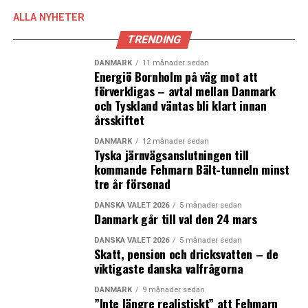
ALLA NYHETER
TRENDING
DANMARK
11 månader sedan
Energiö Bornholm på väg mot att
förverkligas – avtal mellan Danmark
och Tyskland väntas bli klart innan
årsskiftet
DANMARK
12 månader sedan
Tyska järnvägsanslutningen till
kommande Fehmarn Bält-tunneln minst
tre år försenad
DANSKA VALET 2026
5 månader sedan
Danmark går till val den 24 mars
DANSKA VALET 2026
5 månader sedan
Skatt, pension och dricksvatten – de
viktigaste danska valfrågorna
DANMARK
9 månader sedan
”Inte längre realistiskt” att Fehmarn