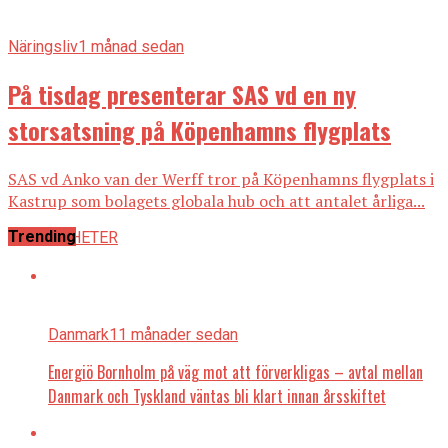
Näringsliv
1 månad sedan
På tisdag presenterar SAS vd en ny
storsatsning på Köpenhamns flygplats
SAS vd Anko van der Werff tror på Köpenhamns flygplats i
Kastrup som bolagets globala hub och att antalet årliga...
Trending
ALLA NYHETER
Danmark
11 månader sedan
Energiö Bornholm på väg mot att förverkligas – avtal mellan
Danmark och Tyskland väntas bli klart innan årsskiftet