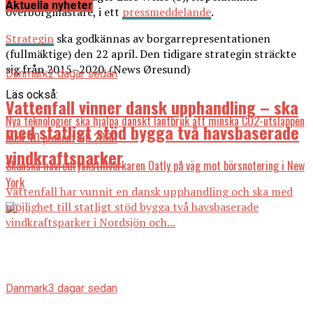
Aktuella nyheter
överborgmästare, i ett
pressmeddelande
.
Strategin
ska godkännas av borgarrepresentationen
(fullmäktige) den 22 april. Den tidigare strategin sträckte
sig från 2015–2020. (News Øresund)
Danmark
2 dagar sedan
Läs också:
Vattenfall vinner dansk upphandling – ska
Nya teknologier ska hjälpa danskt lantbruk att minska CO2-utsläppen
med statligt stöd bygga två havsbaserade
med 40 procent till 2030
vindkraftsparker
Skånska havredryckstillverkaren Oatly på väg mot börsnotering i New
York
Vattenfall har vunnit en dansk upphandling och ska med
möjlighet till statligt stöd bygga två havsbaserade
vindkraftsparker i Nordsjön och...
Danmark
3 dagar sedan