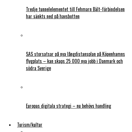
Tredje tunnelelementet till Fehmarn Bält-förbindelsen
har sänkts ned på havsbotten
SAS storsatsar på nya långdistansplan på Köpenhamns
flygplats – kan skaps 25 000 nya jobb i Danmark och
södra Sverige
Europas digitala strategi – nu behövs handling
Turism/kultur