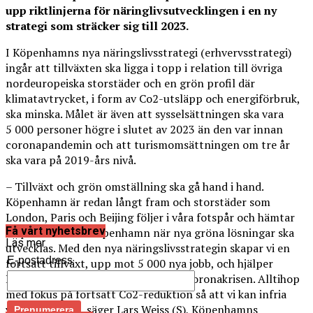
upp riktlinjerna för näringlivsutvecklingen i en ny
strategi som sträcker sig till 2023.
I Köpenhamns nya näringslivsstrategi (erhvervsstrategi)
ingår att tillväxten ska ligga i topp i relation till övriga
nordeuropeiska storstäder och en grön profil där
klimatavtrycket, i form av Co2-utsläpp och energiförbruk,
ska minska. Målet är även att sysselsättningen ska vara
5 000 personer högre i slutet av 2023 än den var innan
coronapandemin och att turismomsättningen om tre år
ska vara på 2019-års nivå.
– Tillväxt och grön omställning ska gå hand i hand.
Köpenhamn är redan långt fram och storstäder som
London, Paris och Beijing följer i våra fotspår och hämtar
Få vårt nyhetsbrev
inspiration från Köpenhamn när nya gröna lösningar ska
Läs mer
utvecklas. Med den nya näringslivsstrategin skapar vi en
E-postadress
fortsatt tillväxt, upp mot 5 000 nya jobb, och hjälper
Köpenhamns näringsliv igång efter coronakrisen. Alltihop
med fokus på fortsatt Co2-reduktion så att vi kan infria
våra klimatmål, säger Lars Weiss (S), Köpenhamns