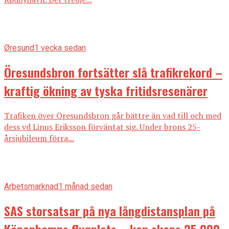
Øresund
1 vecka sedan
Öresundsbron fortsätter slå trafikrekord –
kraftig ökning av tyska fritidsresenärer
Trafiken över Öresundsbron går bättre än vad till och med
dess vd Linus Eriksson förväntat sig. Under brons 25-
årsjubileum förra...
Arbetsmarknad
1 månad sedan
SAS storsatsar på nya långdistansplan på
Köpenhamns flygplats – kan skaps 25 000