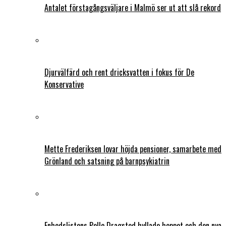
Antalet förstagångsväljare i Malmö ser ut att slå rekord
Djurvälfärd och rent dricksvatten i fokus för De
Konservative
Mette Frederiksen lovar höjda pensioner, samarbete med
Grönland och satsning på barnpsykiatrin
Enhedslistens Pelle Dragsted hyllade hoppet och den nya