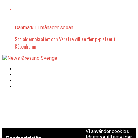
Danmark
11 månader sedan
Socialdemokratiet och Venstre vill se fler p-platser i
Köpenhamn
Copyright © 2017 Zox
Redaktionen
News Theme. Theme
by MVP Themes,
powered by
redaktion@newsoresund.org
WordPress.
+46 40 30 56 30
Vi använder cookies
för att se till att vi ger