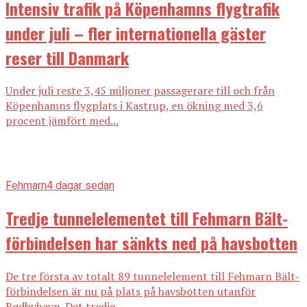
Intensiv trafik på Köpenhamns flygtrafik
under juli – fler internationella gäster
reser till Danmark
Under juli reste 3,45 miljoner passagerare till och från
Köpenhamns flygplats i Kastrup, en ökning med 3,6
procent jämfört med...
Fehmarn
4 dagar sedan
Tredje tunnelelementet till Fehmarn Bält-
förbindelsen har sänkts ned på havsbotten
De tre första av totalt 89 tunnelelement till Fehmarn Bält-
förbindelsen är nu på plats på havsbotten utanför
Rødbyhavn. Det tredje...