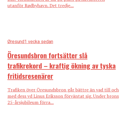
utanför Rødbyhavn. Det tredje...
Øresund
1 vecka sedan
Öresundsbron fortsätter slå
trafikrekord – kraftig ökning av tyska
fritidsresenärer
Trafiken över Öresundsbron går bättre än vad till och
med dess vd Linus Eriksson förväntat sig. Under brons
25-årsjubileum förra...