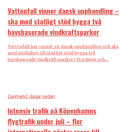
kapaciteten för både gods- och persontågstrafiken
Vattenfall vinner dansk upphandling –
inför invigningen av Fehmarn Bält-tunneln. E
nligt ett
pressmeddelande från Sund & Bælt
utgör satsningen
ska med statligt stöd bygga två
en del av danska Infrastrukturplan 2035 och ingår i
havsbaserade vindkraftsparker
det transeuropeiska transportnätverket TEN-T och
har beviljats stöd från EU.
Vattenfall har vunnit en dansk upphandling och ska
Sund & Bælt är det statligt ägda holdingbolag som via
med möjlighet till statligt stöd bygga två
dotterbolag äger och driver Stora Bält-förbindelsen
havsbaserade vindkraftsparker i Nordsjön och...
och den kommande Fehmarn Bælt-tunneln samt är
hälftenägare i Øresundsbro Konsortiet.
(News Øresund)
Läs också:
Danmark
2 dagar sedan
Ekonomer tror på fortsatt dyrare bostäder i Danmark
Intensiv trafik på Köpenhamns
under 2025
flygtrafik under juli – fler
Sjukfrånvaron i Danmark ökar – särskilt inom offentlig
sektor
internationella gäster reser till