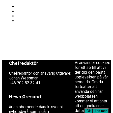
Redaktionen
Copyright © 2017 Zox
News Theme. Theme
redaktion@newsoresund.org
by MVP Themes,
+46 40 30 56 30
powered by
WordPress.
Vi använder cookies
Chefredaktör
för att se till att vi
ger dig den bästa
Chefredaktör och ansvarig utgivare:
upplevelsen på vår
Johan Wessman
hemsida. Om du
+46 702 52 32 41
fortsätter att
använda den här
webbplatsen
News Øresund
kommer vi att anta
att du godkänner
är en oberoende dansk-svensk
detta.
Ok
Läs mer
nyhets­byrå som ingår i