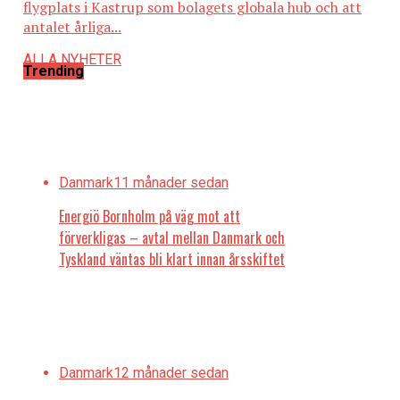
flygplats i Kastrup som bolagets globala hub och att
antalet årliga...
ALLA NYHETER
Trending
Danmark
11 månader sedan
Energiö Bornholm på väg mot att
förverkligas – avtal mellan Danmark och
Tyskland väntas bli klart innan årsskiftet
Danmark
12 månader sedan