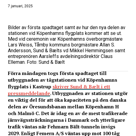
7 januari, 2025
Bilder av första spadtaget samt av hur den nya delen av
stationen vid Köpenhamns flygplats kommer att se ut.
Med vid ceremonin var Köpenhamns överborgmästare
Lars Weiss, Tårnby kommuns borgmästare Allan S.
Andersson, Sund & Bælts vd Mikkel Hemmingsen samt
entreprenören Aarsleffs avdelningsdirektör Claus
Elleman. Foto: Sund & Bælt
Förra måndagen togs första spadtaget till
utbyggnaden av tågstationen vid Köpenhamns
flygplats i Kastrup
skriver Sund & Bælt i ett
pressmeddelande
. Utbyggnaden av stationen utgör
en viktig del för att öka kapaciteten på den danska
delen av Öresundsbanan mellan Köpenhamn H
och Malmö C. Det är idag en av de mest trafikerade
järnvägssträckningarna i Danmark och ytterligare
trafik väntas när Fehmarn Bält-tunneln invigs
2029. Enligt Femern A/S väntas upp mot 100 tåg