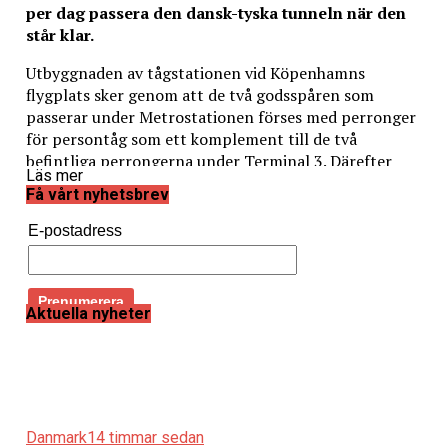
per dag passera den dansk-tyska tunneln när den
står klar.
Utbyggnaden av tågstationen vid Köpenhamns
flygplats sker genom att de två godsspåren som
passerar under Metrostationen förses med perronger
för persontåg som ett komplement till de två
befintliga perrongerna under Terminal 3. Därefter
Läs mer
kommer trafiken med gods- och persontåg att samsas
Få vårt nyhetsbrev
om alla de fyra spåren i något som på danska kallas
för retningsdrift, det vill säga att tågtrafiken kommer
E-postadress
att gå i en och samma riktning på de två befintliga
spåren under Terminal 3 och i motsatt riktning på de
två tidigare godsspåren som nu utrustas med
perronger. Den utvidgade stationen vid flygplatsen
Aktuella nyheter
väntas stå klar under 2026.
Förutom utbyggnaden av tågstationen vid flygplatsen
ska den danska delen av Öresundsbanan få två nya
omkörningsspår för tåg mellan stationerna
Danmark
14 timmar sedan
Köpenhamn Syd och Ørestad. Därmed ökar