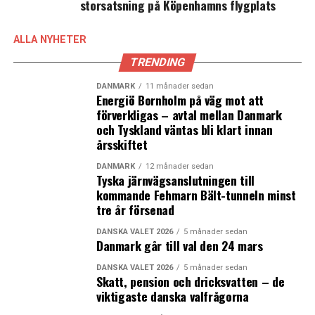
storsatsning på Köpenhamns flygplats
Rønholt berättar för Dansk Industri Business att de
arbetar aktivt med att få äldre och erfarna medarbetare
ALLA NYHETER
att stanna lite längre och att detta är en punkt vid
medarbetarsamtalen.
TRENDING
– Det är tal om goda, stabila och engagerade
DANMARK
11 månader sedan
medarbetare som vi riktigt gärna vill ha kvar. (News
Energiö Bornholm på väg mot att
Öresund)
förverkligas – avtal mellan Danmark
och Tyskland väntas bli klart innan
årsskiftet
DANMARK
12 månader sedan
Tyska järnvägsanslutningen till
kommande Fehmarn Bält-tunneln minst
tre år försenad
LÄS OCKSÅ:
Danska regeringen presenterar ny ekonomisk
DANSKA VALET 2026
5 månader sedan
Danmark går till val den 24 mars
långtidsplan idag
DANSKA VALET 2026
5 månader sedan
Dansk färjetrafik växer – utom till Sverige och Norge
Skatt, pension och dricksvatten – de
viktigaste danska valfrågorna