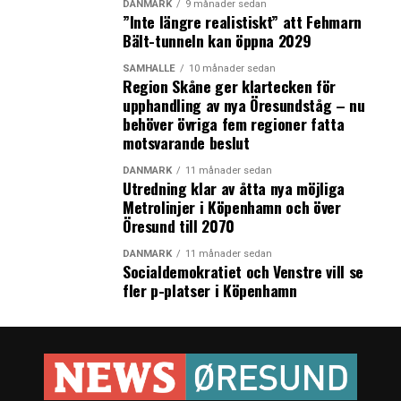
DANMARK
9 månader sedan
”Inte längre realistiskt” att Fehmarn
Bält-tunneln kan öppna 2029
SAMHÄLLE
10 månader sedan
Region Skåne ger klartecken för
upphandling av nya Öresundståg – nu
behöver övriga fem regioner fatta
motsvarande beslut
DANMARK
11 månader sedan
Utredning klar av åtta nya möjliga
Metrolinjer i Köpenhamn och över
Öresund till 2070
DANMARK
11 månader sedan
Socialdemokratiet och Venstre vill se
fler p-platser i Köpenhamn