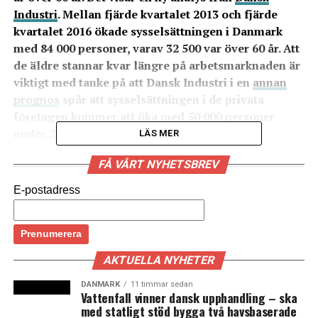
Industri
. Mellan fjärde kvartalet 2013 och fjärde
kvartalet 2016 ökade sysselsättningen i Danmark
med 84 000 personer, varav 32 500 var över 60 år. Att
de äldre stannar kvar längre på arbetsmarknaden är
viktigt med tanke på att Dansk Industri i en
annan
prognos
spår att sysselsättningen i de privata
företagen kommer att öka med 50 000 personer
under 2017 och 2018.
LÄS MER
– Om inte de äldre medarbetarna hade varit beredda att
FÅ VÅRT NYHETSBREV
stanna lite längre så hade vi inte kunnat få den
E-postadress
framgång och tillväxt som vi har haft. Vi har kommit in i
en god spiral. Det har gått sport i att bli kvar lite längre,
säger Steen Nielsen, underdirektör i Dansk Industri.
AKTUELLA NYHETER
En annan förklaring till den ökade sysselsättningen i
60+ generationen är att möjligheten att pensionera sig
DANMARK
11 timmar sedan
Vattenfall vinner dansk upphandling – ska
med så kallad efterlön ändrats så att åldern höjts till 62
med statligt stöd bygga två havsbaserade
år och kommer att höjas till 64 år under de kommande