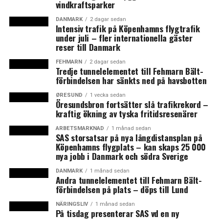
vindkraftsparker
åren.
DANMARK
2 dagar sedan
Intensiv trafik på Köpenhamns flygtrafik
Förutom att 4 av 10 nya jobb gått till 60+ personer så
under juli – fler internationella gäster
har även sysselsättningen ökat kraftigt bland personer
reser till Danmark
under 30 år, det visar en uträkning som
Berlingske
FEHMARN
2 dagar sedan
Business
gjort där Dansk Industris analys kompletterat
Tredje tunnelelementet till Fehmarn Bält-
med siffror från jobindsats.dk där årtalsdefinitionen
förbindelsen har sänkts ned på havsbotten
dock skiljer sig åt ett år. De 83 875 nya jobb som skapats
ØRESUND
1 vecka sedan
mellan fjärde kvartalet 2013 och fjärde kvartalet 2016
Öresundsbron fortsätter slå trafikrekord –
kraftig ökning av tyska fritidsresenärer
har fördelats så här mellan åldersgrupperna:
ARBETSMARKNAD
1 månad sedan
SAS storsatsar på nya långdistansplan på
38 454 till personer under 30 år
Köpenhamns flygplats – kan skaps 25 000
12 882 till personer 30-59 år
nya jobb i Danmark och södra Sverige
32 539 till personer 60 år och däröver
DANMARK
1 månad sedan
Andra tunnelelementet till Fehmarn Bält-
förbindelsen på plats – döps till Lund
Ett företag som arbetat aktivt med att behålla den äldre
personalen är Lhoist Faxe Kalk där 24 procent av
NÄRINGSLIV
1 månad sedan
På tisdag presenterar SAS vd en ny
medarbetarna är över 60 år. Produktionsdirektör Klaus