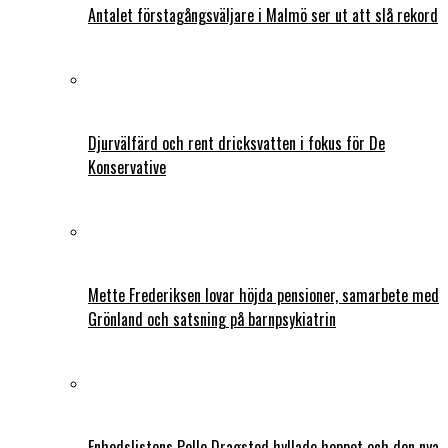
Antalet förstagångsväljare i Malmö ser ut att slå rekord
Djurvälfärd och rent dricksvatten i fokus för De
Konservative
Mette Frederiksen lovar höjda pensioner, samarbete med
Grönland och satsning på barnpsykiatrin
Enhedslistens Pelle Dragsted hyllade hoppet och den nya