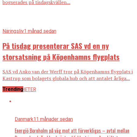
bogserades på tisdagskvällen...
Näringsliv
1 månad sedan
På tisdag presenterar SAS vd en ny
storsatsning på Köpenhamns flygplats
SAS vd Anko van der Werff tror på Köpenhamns flygplats i
Kastrup som bolagets globala hub och att antalet årliga...
Trending
ALLA NYHETER
Danmark
11 månader sedan
Energiö Bornholm på väg mot att förverkligas – avtal mellan