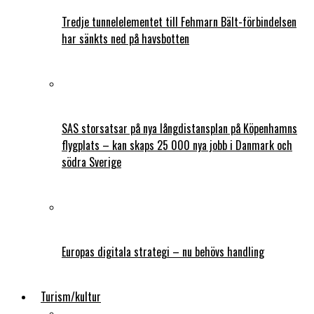
Tredje tunnelelementet till Fehmarn Bält-förbindelsen
har sänkts ned på havsbotten
SAS storsatsar på nya långdistansplan på Köpenhamns
flygplats – kan skaps 25 000 nya jobb i Danmark och
södra Sverige
Europas digitala strategi – nu behövs handling
Turism/kultur