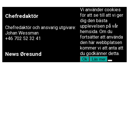
+46 40 30 56 30
Vi använder cookies
för att se till att vi ger
Chefredaktör
dig den bästa
upplevelsen på vår
Chefredaktör och ansvarig utgivare:
hemsida. Om du
Johan Wessman
fortsätter att använda
+46 702 52 32 41
den här webbplatsen
kommer vi att anta att
du godkänner detta.
News Øresund
Ok
Läs mer
är en oberoende dansk-svensk
nyhets­byrå som ingår i
Øresundsinstituttet.
Øresundsinstituttet
är ett oberoende dansk-svenskt
kunskapscentrum som genom
analyser, fakta, konferenser och
medieverksamhet bidrar till en ökad
kännedom om utvecklingen i