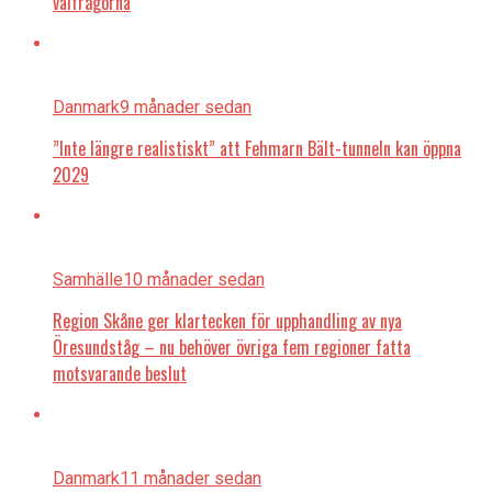
valfrågorna
Danmark
9 månader sedan
”Inte längre realistiskt” att Fehmarn Bält-tunneln kan öppna
2029
Samhälle
10 månader sedan
Region Skåne ger klartecken för upphandling av nya
Öresundståg – nu behöver övriga fem regioner fatta
motsvarande beslut
Danmark
11 månader sedan