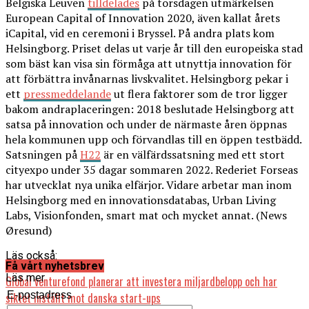
Belgiska Leuven
tilldelades
på torsdagen utmärkelsen
European Capital of Innovation 2020, även kallat årets
iCapital, vid en ceremoni i Bryssel. På andra plats kom
Helsingborg. Priset delas ut varje år till den europeiska stad
som bäst kan visa sin förmåga att utnyttja innovation för
att förbättra invånarnas livskvalitet. Helsingborg pekar i
ett
pressmeddelande
ut flera faktorer som de tror ligger
bakom andraplaceringen: 2018 beslutade Helsingborg att
satsa på innovation och under de närmaste åren öppnas
hela kommunen upp och förvandlas till en öppen testbädd.
Satsningen på
H22
är en välfärdssatsning med ett stort
cityexpo under 35 dagar sommaren 2022. Rederiet Forseas
har utvecklat nya unika elfärjor. Vidare arbetar man inom
Helsingborg med en innovationsdatabas, Urban Living
Labs, Visionfonden, smart mat och mycket annat. (News
Øresund)
Läs också:
Få vårt nyhetsbrev
Läs mer
Global venturefond planerar att investera miljardbelopp och har
E-postadress
siktet inställt mot danska start-ups