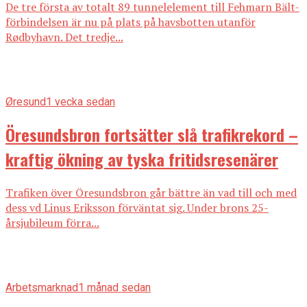
De tre första av totalt 89 tunnelelement till Fehmarn Bält-
förbindelsen är nu på plats på havsbotten utanför
Rødbyhavn. Det tredje...
Øresund
1 vecka sedan
Öresundsbron fortsätter slå trafikrekord –
kraftig ökning av tyska fritidsresenärer
Trafiken över Öresundsbron går bättre än vad till och med
dess vd Linus Eriksson förväntat sig. Under brons 25-
årsjubileum förra...
Arbetsmarknad
1 månad sedan