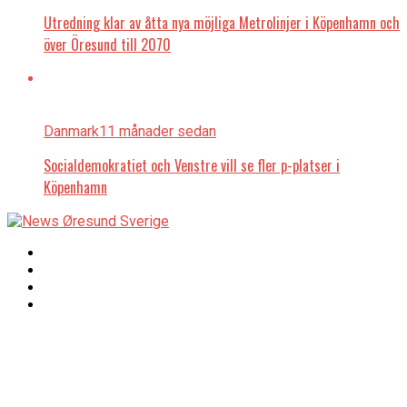
Utredning klar av åtta nya möjliga Metrolinjer i Köpenhamn och
över Öresund till 2070
Danmark
11 månader sedan
Socialdemokratiet och Venstre vill se fler p-platser i
Köpenhamn
Copyright © 2017 Zox
Redaktionen
News Theme. Theme
by MVP Themes,
powered by
redaktion@newsoresund.org
WordPress.