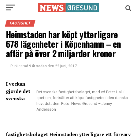
FASTIGHET
Heimstaden har köpt ytterligare
678 lägenheter i Köpenhamn – en
affär på över 2 miljarder kronor
Publicerad
9 år sedan
den
22 juni, 2017
I veckan
gjorde det
Det svenska fastighetsbolaget, med vd Peter Hall i
svenska
spetsen, fortsätter att köpa fastigheter i den danska
huvudstaden. Foto: News Øresund – Jenny
Andersson
fastighetsbolaget Heimstaden ytterligare ett förvärv