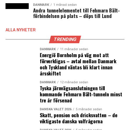
miljarder kronor i Danmark. Ytan är 2 miljoner
DANMARK
1 månad sedan
Andra tunnelelementet till Fehmarn Bält-
kvadratmeter. Finanskrisen drabbade den danska
förbindelsen på plats – döps till Lund
fastighetsmarknaden hårt och ledde till att stora
fastighetsbestånd kom till salu till relativt låga priser.
ALLA NYHETER
Det skapade goda affärsmöjligheter för bland annat
TRENDING
svenska investerare. Dessutom har de danska
pensionsbolagen blivit mer aktiva som fastighetsägare.
DANMARK
11 månader sedan
De ser över sin portfölj och avyttrar fastigheter vilket
Energiö Bornholm på väg mot att
förverkligas – avtal mellan Danmark
har bidragit till en ökad transaktionsvolym i Danmark.
och Tyskland väntas bli klart innan
För de svenska aktörerna har den geografiska närheten
årsskiftet
till den danska marknaden varit en fördel i expansionen.
Stora svenska aktörer i Danmark är Wihlborgs,
DANMARK
12 månader sedan
Tyska järnvägsanslutningen till
Castellum, Balder, Niam, Heimstaden och Akelius.(News
kommande Fehmarn Bält-tunneln minst
Øresund)
tre år försenad
Läs mer:
DANSKA VALET 2026
5 månader sedan
Skatt, pension och dricksvatten – de
viktigaste danska valfrågorna
Svenska fastighetsbolag äger två miljoner
kvadratmeter i Danmark