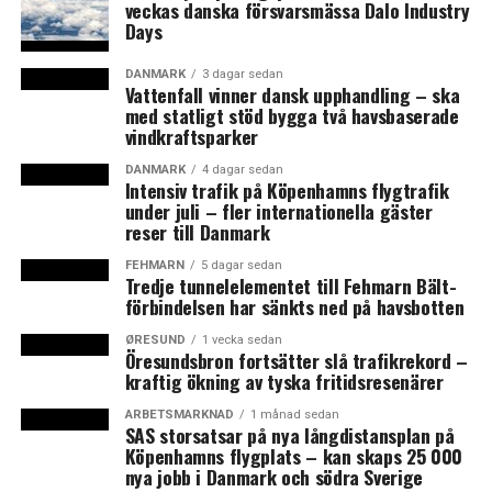
veckas danska försvarsmässa Dalo Industry
Det tror jag också att vi kommer att göra. Men vi är
Days
ganska selektiva i våra val.
DANMARK
3 dagar sedan
Vattenfall vinner dansk upphandling – ska
Bolaget äger sedan tidigare ca 1 100 befintliga
med statligt stöd bygga två havsbaserade
lägenheter i Köpenhamn och har 680 lägenheter som
vindkraftsparker
tillkommer framöver genom byggprojekt. Sammantaget
äger de fastigheter för cirka 8 miljarder kronor och en
DANMARK
4 dagar sedan
Intensiv trafik på Köpenhamns flygtrafik
total yta på 190 000 kvadratmeter. Bolaget har innan
under juli – fler internationella gäster
veckans förvärv även köpt fem projektfastigheter i
reser till Danmark
Danmark i år för sammantaget omkring 3 miljarder
FEHMARN
5 dagar sedan
kronor. De innefattar projektet Bjerglandsbyen med 114
Tredje tunnelelementet till Fehmarn Bält-
förbindelsen har sänkts ned på havsbotten
lägenheter i området Brønshøj, tre fastigheter som
byggs på Islands Brygge varav ett av husen är ett 86
ØRESUND
1 vecka sedan
Öresundsbron fortsätter slå trafikrekord –
meter högt torn samt fastigheten kallad Ø-huset som
kraftig ökning av tyska fritidsresenärer
uppförs i Ørestad och kommer att bestå av 300
bostäder.
ARBETSMARKNAD
1 månad sedan
SAS storsatsar på nya långdistansplan på
Köpenhamns flygplats – kan skaps 25 000
En analys som Øresundsinstituttet presenterade i maj
nya jobb i Danmark och södra Sverige
visar att de svenska aktörerna äger fastigheter för 40