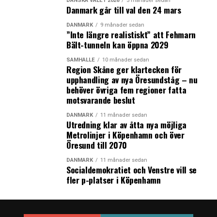
DANSKA VALET 2026
5 månader sedan
Danmark går till val den 24 mars
Svensk investerare i Köpenhamn – ”Det går att bygga
DANMARK
9 månader sedan
estetiskt tilltalande utan att det kostar så mycket
”Inte längre realistiskt” att Fehmarn
mer i Danmark”
Bält-tunneln kan öppna 2029
SAMHÄLLE
10 månader sedan
Region Skåne ger klartecken för
upphandling av nya Öresundståg – nu
behöver övriga fem regioner fatta
LÄS OCKSÅ:
motsvarande beslut
MKB satsar reavinst från Rosengård på
trygghetsåtgärder och nya förvärv
DANMARK
11 månader sedan
Utredning klar av åtta nya möjliga
Svenska Balder köper fyra hotellfastigheter kring
Metrolinjer i Köpenhamn och över
Köpenhamns huvudbangård
Öresund till 2070
DANMARK
11 månader sedan
Socialdemokratiet och Venstre vill se
fler p-platser i Köpenhamn