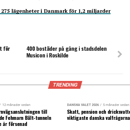
275 lägenheter i Danmark för 1,2 miljarder
t för
400 bostäder på gång i stadsdelen
Musicon i Roskilde
TRENDING
12 månader sedan
DANSKA VALET 2026
5 månader sedan
rnvägsanslutningen till
Skatt, pension och dricksvatt
e Fehmarn Bält-tunneln
viktigaste danska valfrågorn
e år försenad