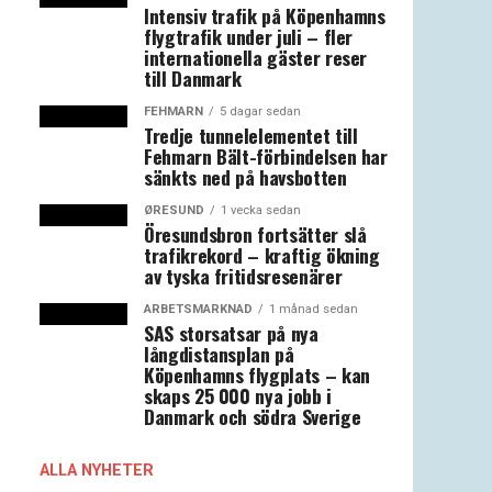
Intensiv trafik på Köpenhamns
flygtrafik under juli – fler
internationella gäster reser
till Danmark
FEHMARN
5 dagar sedan
Tredje tunnelelementet till
Fehmarn Bält-förbindelsen har
sänkts ned på havsbotten
ØRESUND
1 vecka sedan
Öresundsbron fortsätter slå
trafikrekord – kraftig ökning
av tyska fritidsresenärer
ARBETSMARKNAD
1 månad sedan
SAS storsatsar på nya
långdistansplan på
Köpenhamns flygplats – kan
skaps 25 000 nya jobb i
Danmark och södra Sverige
ALLA NYHETER