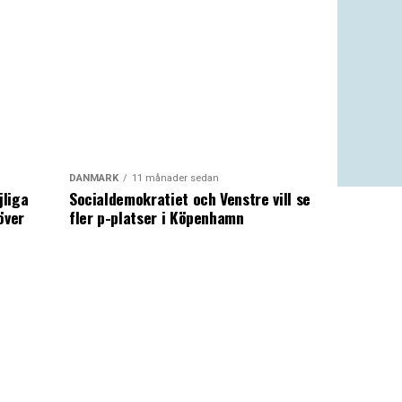
DANMARK
11 månader sedan
jliga
Socialdemokratiet och Venstre vill se
över
fler p-platser i Köpenhamn