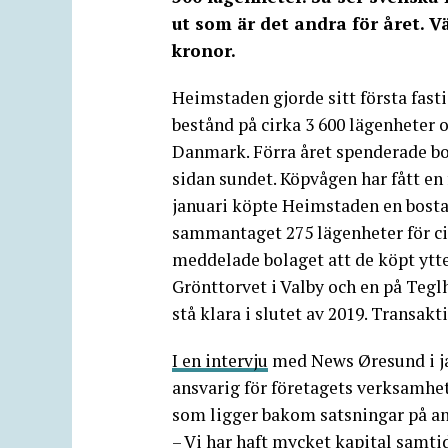
ut som är det andra för året. V
kronor.
Heimstaden gjorde sitt första fast
bestånd på cirka 3 600 lägenheter o
Danmark. Förra året spenderade bo
sidan sundet. Köpvågen har fått en 
januari köpte Heimstaden en bosta
sammantaget 275 lägenheter för ci
meddelade bolaget att de köpt ytte
Grönttorvet i Valby och en på Te
stå klara i slutet av 2019. Transak
I en intervju
med News Øresund i j
ansvarig för företagets verksamhe
som ligger bakom satsningar på an
– Vi har haft mycket kapital samtid