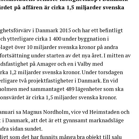
ärdet på affären är cirka 1,5 miljarder svenska
ighetsförvärv i Danmark 2015 och har ett befintligt
ch ytterligare cirka 1 400 under byggnation i
laget över 10 miljarder svenska kronor på andra
fortsättning under starten av det nya året. I mitten av
dsfastighet på Amager och en i Valby med
rka 1,2 miljarder svenska kronor. Under torsdagen
rligare två projektfastigheter i Danmark. En vid
glholmen med sammantaget 489 lägenheter som ska
tionsvärdet är cirka 1,5 miljarder svenska kronor.
anuari sa Magnus Nordholm, vice vd Heimstaden och
t i Danmark, att det är ett gynnsamt marknadsläge
dra sidan sundet.
igt som det har funnits många bra objekt till salu