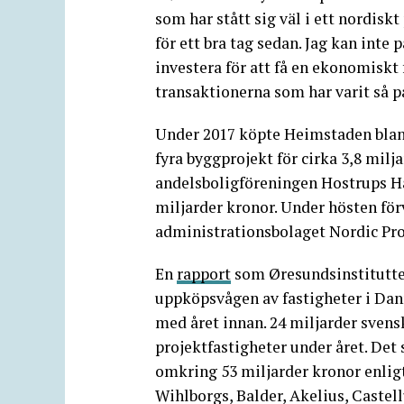
som har stått sig väl i ett nordisk
för ett bra tag sedan. Jag kan inte 
investera för att få en ekonomiskt 
transaktionerna som har varit så pa
Under 2017 köpte Heimstaden bland
fyra byggprojekt för cirka 3,8 milj
andelsboligföreningen Hostrups Ha
miljarder kronor. Under hösten för
administrationsbolaget Nordic Pr
En
rapport
som Øresundsinstituttet
uppköpsvågen av fastigheter i Dan
med året innan. 24 miljarder svens
projektfastigheter under året. Det
omkring 53 miljarder kronor enlig
Wihlborgs, Balder, Akelius, Caste