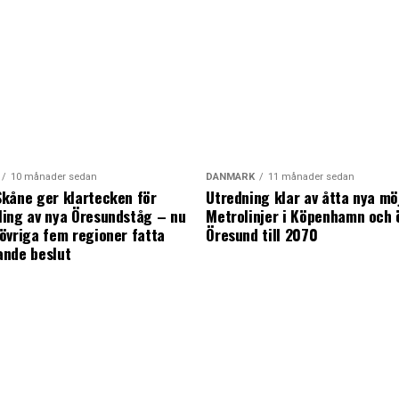
10 månader sedan
DANMARK
11 månader sedan
kåne ger klartecken för
Utredning klar av åtta nya mö
ing av nya Öresundståg – nu
Metrolinjer i Köpenhamn och 
övriga fem regioner fatta
Öresund till 2070
ande beslut