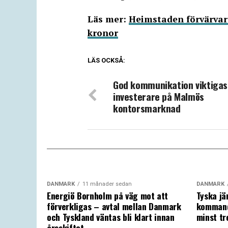
Läs mer:
Heimstaden förvärvar 
kronor
LÄS OCKSÅ:
God kommunikation viktigas
investerare på Malmös
kontorsmarknad
DANMARK
11 månader sedan
DANMARK
Energiö Bornholm på väg mot att
Tyska jä
förverkligas – avtal mellan Danmark
kommand
och Tyskland väntas bli klart innan
minst tr
årsskiftet