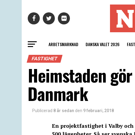
ARBETSMARKNAD
DANSKA VALET 2026
FAS
FASTIGHET
Heimstaden gör 
Danmark
Publicerad
8 år sedan
den
9 februari, 2018
En projektfastighet i Valby 
500 lägenheter. Så ser svensk