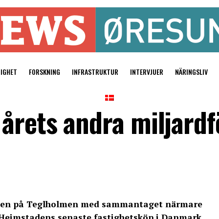
TIGHET
FORSKNING
INFRASTRUKTUR
INTERVJUER
NÄRINGSLIV
årets andra miljardfö
och en på Teglholmen med sammantaget närmare
a Heimstadens senaste fastighetsköp i Danmark