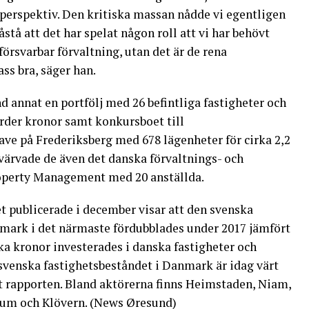
t perspektiv. Den kritiska massan nådde vi egentligen
påstå att det har spelat någon roll att vi har behövt
försvarbar förvaltning, utan det är de rena
ss bra, säger han.
 annat en portfölj med 26 befintliga fastigheter och
arder kronor samt konkursboet till
ve på Frederiksberg med 678 lägenheter för cirka 2,2
värvade de även det danska förvaltnings- och
operty Management med 20 anställda.
 publicerade i december visar att den svenska
mark i det närmaste fördubblades under 2017 jämfört
ka kronor investerades i danska fastigheter och
 svenska fastighetsbeståndet i Danmark är idag värt
t rapporten. Bland aktörerna finns Heimstaden, Niam,
llum och Klövern. (News Øresund)