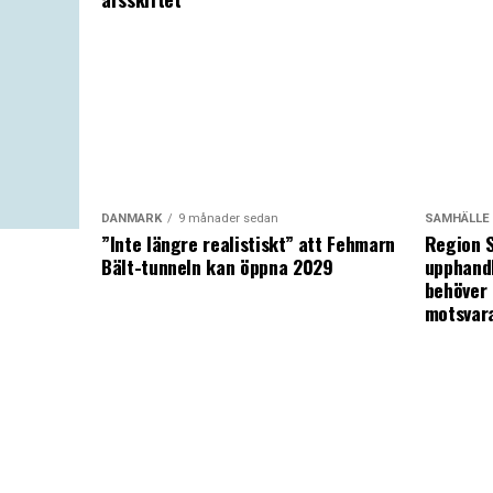
DANMARK
9 månader sedan
SAMHÄLLE
”Inte längre realistiskt” att Fehmarn
Region S
Bält-tunneln kan öppna 2029
upphandl
behöver 
motsvar