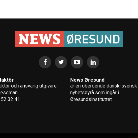
daktör
News Øresund
ktör och ansvarig utgivare:
är en oberoende dansk-svensk
Wessman
nyhets­byrå som ingår i
 52 32 41
Øresundsinstituttet.