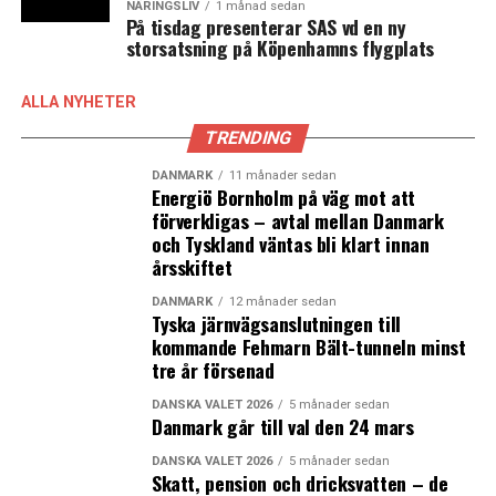
NÄRINGSLIV
1 månad sedan
På tisdag presenterar SAS vd en ny
storsatsning på Köpenhamns flygplats
ALLA NYHETER
TRENDING
DANMARK
11 månader sedan
Energiö Bornholm på väg mot att
förverkligas – avtal mellan Danmark
och Tyskland väntas bli klart innan
årsskiftet
DANMARK
12 månader sedan
Tyska järnvägsanslutningen till
kommande Fehmarn Bält-tunneln minst
tre år försenad
DANSKA VALET 2026
5 månader sedan
Danmark går till val den 24 mars
DANSKA VALET 2026
5 månader sedan
Skatt, pension och dricksvatten – de