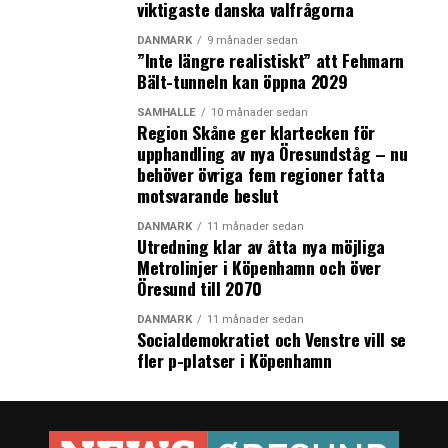
viktigaste danska valfrågorna
DANMARK
9 månader sedan
”Inte längre realistiskt” att Fehmarn
Bält-tunneln kan öppna 2029
SAMHÄLLE
10 månader sedan
Region Skåne ger klartecken för
upphandling av nya Öresundståg – nu
behöver övriga fem regioner fatta
motsvarande beslut
DANMARK
11 månader sedan
Utredning klar av åtta nya möjliga
Metrolinjer i Köpenhamn och över
Öresund till 2070
DANMARK
11 månader sedan
Socialdemokratiet och Venstre vill se
fler p-platser i Köpenhamn