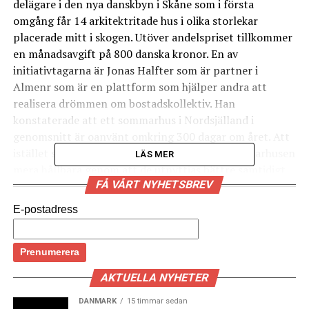
delägare i den nya danskbyn i Skåne som i första
omgång får 14 arkitektritade hus i olika storlekar
placerade mitt i skogen. Utöver andelspriset tillkommer
en månadsavgift på 800 danska kronor. En av
initiativtagarna är Jonas Halfter som är partner i
Almenr som är en plattform som hjälper andra att
realisera drömmen om bostadskollektiv. Han
konstaterade att ett sommarhus i Nordsjälland i
genomsnitt är oanvänt omkring 300 dagar om året. Att
istället skapa ett kollektiv skulle i sig göra sommarhusen
LÄS MER
mera hållbara genom att de utnyttjas bättre samtidigt
FÅ VÅRT NYHETSBREV
som kostnaden för den enskilde blir lägre. Miljötänket
gör även att de undviker att fälla träd utan husen ska
E-postadress
placeras där det är möjligt i skogen. Husen byggs i trä av
lokala hantverkare. I Fritidslandsbyen får medlemmarna
boka husen enligt ett poängsystem som tar hänsyn till
storlek på husen och tidpunkt på året. Det är även
AKTUELLA NYHETER
möjligt att boka flera hus. Sverige är ett populärt land
bland danskar. Drygt 10 000 svenska fritidshus har
DANMARK
15 timmar sedan