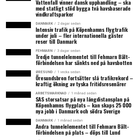
Vattenfall vinner dansk upphandling – ska
danska ägare och många av dem organiserar sig i
med statligt stöd bygga två havsbaserade
föreningen Danske Torpare. (News Øresund)
vindkraftsparker
DANMARK
2 dagar sedan
Intensiv trafik på Köpenhamns flygtrafik
LÄS OCKSÅ:
under juli – fler internationella gäster
Aktuellt i Öresundsdebatten vecka 16: arbetsmarknaden
reser till Danmark
över Öresund, koranbränning, dansk passhantering och
nordisk säkerhetspolitik
FEHMARN
3 dagar sedan
Tredje tunnelelementet till Fehmarn Bält-
förbindelsen har sänkts ned på havsbotten
Nordisk fokus på form, design och arkitektur med
världsmålen som ram
ØRESUND
1 vecka sedan
Öresundsbron fortsätter slå trafikrekord –
kraftig ökning av tyska fritidsresenärer
ARBETSMARKNAD
1 månad sedan
SAS storsatsar på nya långdistansplan på
Köpenhamns flygplats – kan skaps 25 000
nya jobb i Danmark och södra Sverige
DANMARK
1 månad sedan
Andra tunnelelementet till Fehmarn Bält-
förbindelsen på plats – döps till Lund