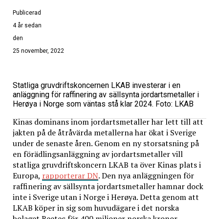
Publicerad
4 år sedan
den
25 november, 2022
Statliga gruvdriftskoncernen LKAB investerar i en
anläggning för raffinering av sällsynta jordartsmetaller i
Herøya i Norge som väntas stå klar 2024. Foto: LKAB
Kinas dominans inom jordartsmetaller har lett till att
jakten på de åtråvärda metallerna har ökat i Sverige
under de senaste åren. Genom en ny storsatsning på
en förädlingsanläggning av jordartsmetaller vill
statliga gruvdriftskoncern LKAB ta över Kinas plats i
Europa,
rapporterar DN
. Den nya anläggningen för
raffinering av sällsynta jordartsmetaller hamnar dock
inte i Sverige utan i Norge i Herøya. Detta genom att
LKAB köper in sig som huvudägare i det norska
bolaget Reetec för 400 miljoner norska kronor.