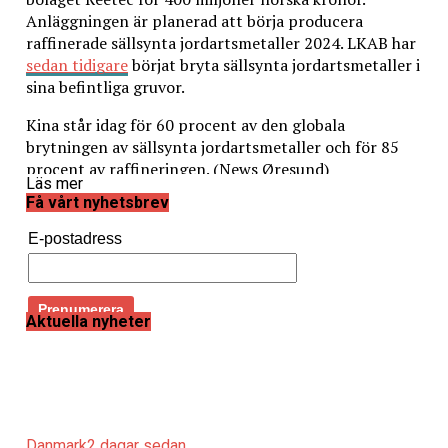
Anläggningen är planerad att börja producera
raffinerade sällsynta jordartsmetaller 2024. LKAB har
sedan tidigare
börjat bryta sällsynta jordartsmetaller i
sina befintliga gruvor.
Kina står idag för 60 procent av den globala
brytningen av sällsynta jordartsmetaller och för 85
procent av raffineringen. (News Øresund)
Läs mer
Få vårt nyhetsbrev
Läs också:
E-postadress
Företagare får säga sitt om en fast HH-förbindelse
Orkla bygger ny fossilfri energianläggning vid fabriken i
Eslöv
Aktuella nyheter
Danmark
2 dagar sedan