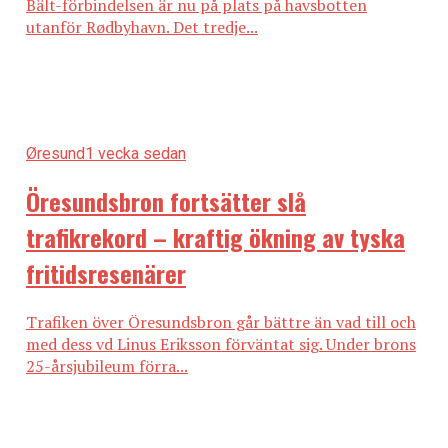
Bält-förbindelsen är nu på plats på havsbotten
utanför Rødbyhavn. Det tredje...
Øresund
1 vecka sedan
Öresundsbron fortsätter slå
trafikrekord – kraftig ökning av tyska
fritidsresenärer
Trafiken över Öresundsbron går bättre än vad till och
med dess vd Linus Eriksson förväntat sig. Under brons
25-årsjubileum förra...