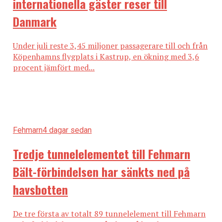
internationella gäster reser till
Danmark
Under juli reste 3,45 miljoner passagerare till och från
Köpenhamns flygplats i Kastrup, en ökning med 3,6
procent jämfört med...
Fehmarn
4 dagar sedan
Tredje tunnelelementet till Fehmarn
Bält-förbindelsen har sänkts ned på
havsbotten
De tre första av totalt 89 tunnelelement till Fehmarn