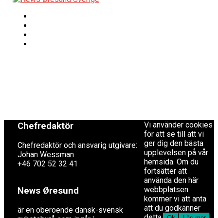
Redaktionen
Copyright © 2017 Zox
News Theme. Theme
redaktion@newsoresund.org
by MVP Themes,
+46 40 30 56 30
powered by
WordPress.
Vi använder cookies
Chefredaktör
för att se till att vi
ger dig den bästa
Chefredaktör och ansvarig utgivare:
upplevelsen på vår
Johan Wessman
hemsida. Om du
+46 702 52 32 41
fortsätter att
använda den här
webbplatsen
News Øresund
kommer vi att anta
att du godkänner
är en oberoende dansk-svensk
detta.
Ok
Läs mer