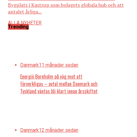
flygplats i Kastrup som bolagets globala hub och att
antalet årliga...
ALLA NYHETER
Trending
Danmark
11 månader sedan
Energiö Bornholm på väg mot att
förverkligas – avtal mellan Danmark och
Tyskland väntas bli klart innan årsskiftet
Danmark
12 månader sedan