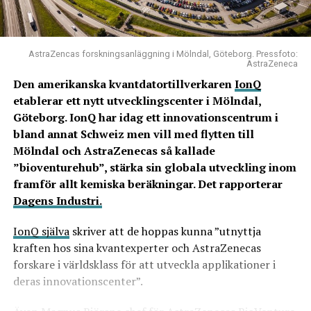
AstraZencas forskningsanläggning i Mölndal, Göteborg. Pressfoto:
AstraZeneca
Den amerikanska kvantdatortillverkaren
IonQ
etablerar ett nytt utvecklingscenter i Mölndal,
Göteborg. IonQ har idag ett innovationscentrum i
bland annat Schweiz men vill med flytten till
Mölndal och AstraZenecas så kallade
”bioventurehub”, stärka sin globala utveckling inom
framför allt kemiska beräkningar. Det rapporterar
Dagens Industri.
IonQ själva
skriver att de hoppas kunna ”utnyttja
kraften hos sina kvantexperter och AstraZenecas
forskare i världsklass för att utveckla applikationer i
deras innovationscenter”.