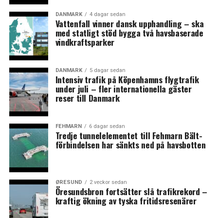
forskare.
DANMARK
4 dagar sedan
Vattenfall vinner dansk upphandling – ska
med statligt stöd bygga två havsbaserade
LÄS OCKSÅ:
vindkraftsparker
Upphandlingskrav gör att SJ avstår från att fortsätta
driva Stockholms pendeltåg
DANMARK
5 dagar sedan
AI-kommissionen presenterar 75 åtgärder för att stärka
Intensiv trafik på Köpenhamns flygtrafik
under juli – fler internationella gäster
Sveriges AI-kompetens
reser till Danmark
FEHMARN
6 dagar sedan
Tredje tunnelelementet till Fehmarn Bält-
förbindelsen har sänkts ned på havsbotten
ØRESUND
2 veckor sedan
Öresundsbron fortsätter slå trafikrekord –
kraftig ökning av tyska fritidsresenärer