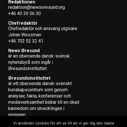
Redaktionen
redaktion@newsoresund.org
+46 40 30 56 30
Chefredaktör
Chefredaktör och ansvarig utgivare:
Johan Wessman
+46 702 52 32 41
News Øresund
är en oberoende dansk-svensk
nyhets­byrå som ingår i
Øresundsinstituttet.
Øresundsinstituttet
är ett oberoende dansk-svenskt
kunskapscentrum som genom
analyser, fakta, konferenser och
medieverksamhet bidrar till en ökad
kännedom om utvecklingen i
regionen.
Vi använder cookies för att se till att vi ger dig den bästa