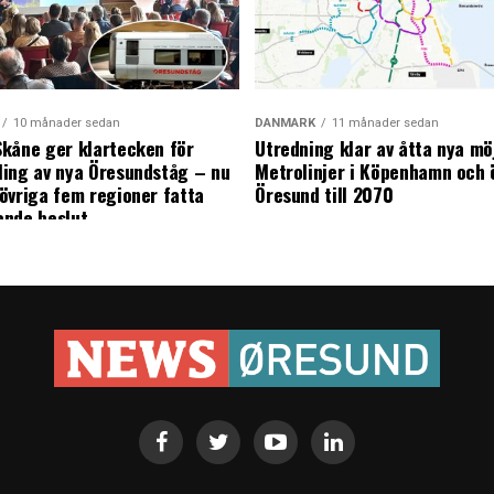
10 månader sedan
DANMARK
11 månader sedan
kåne ger klartecken för
Utredning klar av åtta nya mö
ing av nya Öresundståg – nu
Metrolinjer i Köpenhamn och 
övriga fem regioner fatta
Öresund till 2070
ande beslut