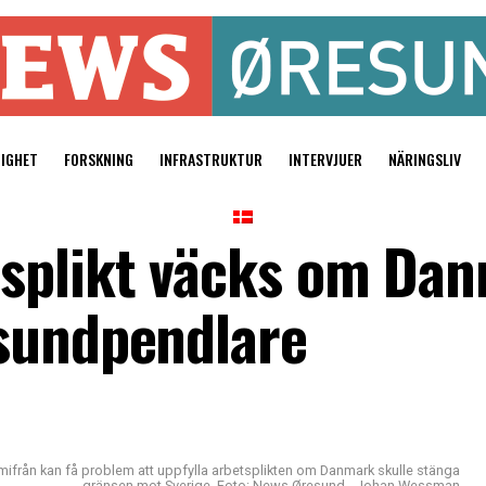
TIGHET
FORSKNING
INFRASTRUKTUR
INTERVJUER
NÄRINGSLIV
splikt väcks om Da
sundpendlare
mifrån kan få problem att uppfylla arbetsplikten om Danmark skulle stänga
gränsen mot Sverige. Foto: News Øresund - Johan Wessman