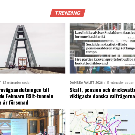
TRENDING
12 månader sedan
DANSKA VALET 2026
5 månader sedan
rnvägsanslutningen till
Skatt, pension och dricksvatt
e Fehmarn Bält-tunneln
viktigaste danska valfrågorn
e år försenad