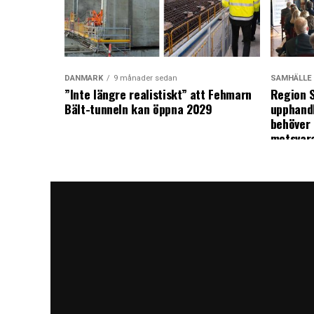
DANMARK
9 månader sedan
SAMHÄLLE
”Inte längre realistiskt” att Fehmarn
Region S
Bält-tunneln kan öppna 2029
upphandl
behöver 
motsvar