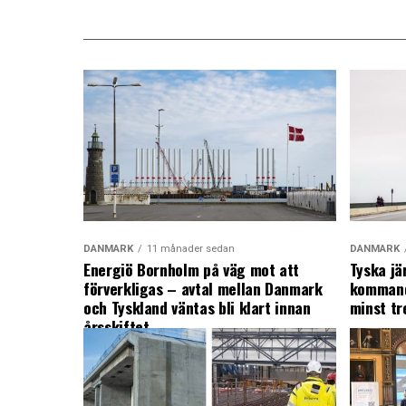
DANMARK
11 månader sedan
DANMARK
Energiö Bornholm på väg mot att
Tyska jä
förverkligas – avtal mellan Danmark
kommand
och Tyskland väntas bli klart innan
minst tr
årsskiftet