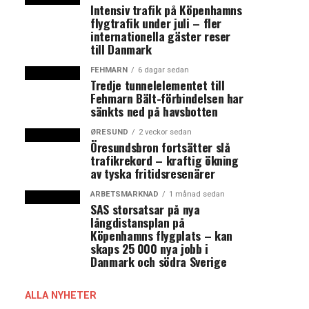
Intensiv trafik på Köpenhamns
flygtrafik under juli – fler
internationella gäster reser
till Danmark
FEHMARN
6 dagar sedan
Tredje tunnelelementet till
Fehmarn Bält-förbindelsen har
sänkts ned på havsbotten
ØRESUND
2 veckor sedan
Öresundsbron fortsätter slå
trafikrekord – kraftig ökning
av tyska fritidsresenärer
ARBETSMARKNAD
1 månad sedan
SAS storsatsar på nya
långdistansplan på
Köpenhamns flygplats – kan
skaps 25 000 nya jobb i
Danmark och södra Sverige
ALLA NYHETER