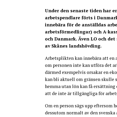
Under den senaste tiden har e
arbetspendlare förts i Danmark.
innebära för de anställdas arbet
arbetsförmedlingar) och A-kas
och Danmark. Även LO och det 
av Skånes landshövding.
Arbetsplikten kan innebära att en
om personen inte kan utföra det ar
därmed exempelvis orsakar en ekon
kan bli aktuell om gränsen skulle
hemma utan lön kan få ersättning 
att de inte är tillgängliga för arb
Om en person sägs upp eftersom he
dessutom normalt av den svenska a