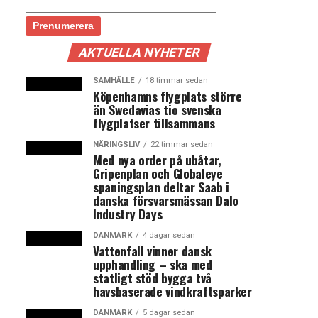
AKTUELLA NYHETER
SAMHÄLLE
18 timmar sedan
Köpenhamns flygplats större
än Swedavias tio svenska
flygplatser tillsammans
NÄRINGSLIV
22 timmar sedan
Med nya order på ubåtar,
Gripenplan och Globaleye
spaningsplan deltar Saab i
danska försvarsmässan Dalo
Industry Days
DANMARK
4 dagar sedan
Vattenfall vinner dansk
upphandling – ska med
statligt stöd bygga två
havsbaserade vindkraftsparker
DANMARK
5 dagar sedan