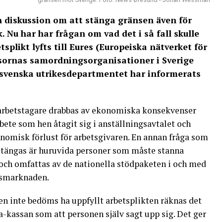
n diskussion om att stänga gränsen även för
 Nu har har frågan om vad det i så fall skulle
splikt lyfts till Eures (Europeiska nätverket för
sornas samordningsorganisationer i Sverige
svenska utrikesdepartmentet har informerats
 arbetstagare drabbas av ekonomiska konsekvenser
bete som hen åtagit sig i anställningsavtalet och
omisk förlust för arbetsgivaren. En annan fråga som
 stängas är huruvida personer som måste stanna
och omfattas av de nationella stödpaketen i och med
etsmarknaden.
n inte bedöms ha uppfyllt arbetsplikten räknas det
-kassan som att personen själv sagt upp sig. Det ger