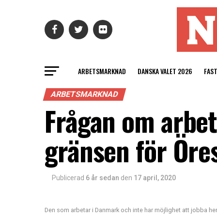
ARBETSMARKNAD
DANSKA VALET 2026
FAS
ARBETSMARKNAD
Frågan om arbet
gränsen för Öre
Publicerad
6 år sedan
den
17 april, 2020
Den som arbetar i Danmark och inte har möjlighet att jobba he