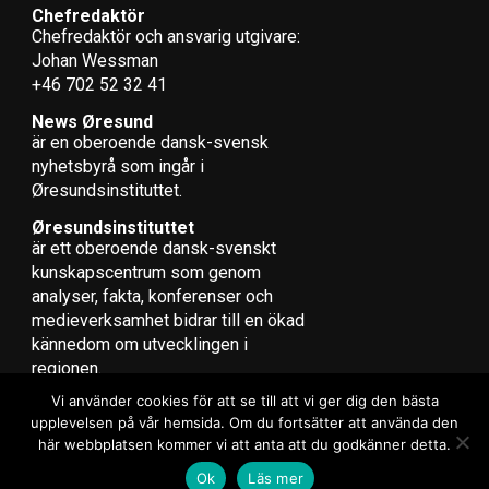
Chefredaktör
Chefredaktör och ansvarig utgivare:
Johan Wessman
+46 702 52 32 41
News Øresund
är en oberoende dansk-svensk
nyhets­byrå som ingår i
Øresundsinstituttet.
Øresundsinstituttet
är ett oberoende dansk-svenskt
kunskapscentrum som genom
analyser, fakta, konferenser och
medieverksamhet bidrar till en ökad
kännedom om utvecklingen i
regionen.
Vi använder cookies för att se till att vi ger dig den bästa
upplevelsen på vår hemsida. Om du fortsätter att använda den
här webbplatsen kommer vi att anta att du godkänner detta.
Copyright © 2017 Zox News Theme. Theme by MVP Themes, powered
Ok
Läs mer
by WordPress.