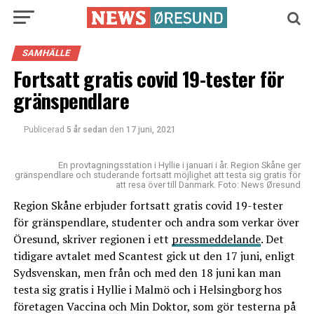
SAMHÄLLE
Fortsatt gratis covid 19-tester för
gränspendlare
Publicerad
5 år sedan
den
17 juni, 2021
En provtagningsstation i Hyllie i januari i år. Region Skåne ger
gränspendlare och studerande fortsatt möjlighet att testa sig gratis för
att resa över till Danmark. Foto: News Øresund
Region Skåne erbjuder fortsatt gratis covid 19-tester
för gränspendlare, studenter och andra som verkar över
Öresund, skriver regionen i ett
pressmeddelande
. Det
tidigare avtalet med Scantest gick ut den 17 juni, enligt
Sydsvenskan, men från och med den 18 juni kan man
testa sig gratis i Hyllie i Malmö och i Helsingborg hos
företagen Vaccina och Min Doktor, som gör testerna på