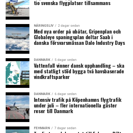
tio svenska flygplatser tillsammans
NÄRINGSLIV
2 dagar sedan
Med nya order på ubåtar, Gripenplan och
Globaleye spaningsplan deltar Saab i
danska försvarsmässan Dalo Industry Days
DANMARK
5 dagar sedan
Vattenfall vinner dansk upphandling – ska
med statligt stöd bygga två havsbaserade
vindkraftsparker
DANMARK
6 dagar sedan
Intensiv trafik på Köpenhamns flygtrafik
under juli – fler internationella gäster
reser till Danmark
FEHMARN
7 dagar sedan