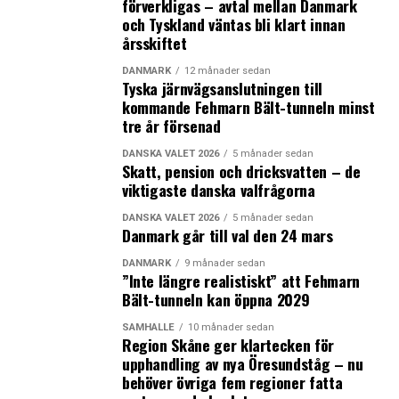
förverkligas – avtal mellan Danmark
och Tyskland väntas bli klart innan
årsskiftet
DANMARK
12 månader sedan
Tyska järnvägsanslutningen till
kommande Fehmarn Bält-tunneln minst
tre år försenad
DANSKA VALET 2026
5 månader sedan
Skatt, pension och dricksvatten – de
viktigaste danska valfrågorna
DANSKA VALET 2026
5 månader sedan
Danmark går till val den 24 mars
DANMARK
9 månader sedan
”Inte längre realistiskt” att Fehmarn
Bält-tunneln kan öppna 2029
SAMHÄLLE
10 månader sedan
Region Skåne ger klartecken för
upphandling av nya Öresundståg – nu
behöver övriga fem regioner fatta