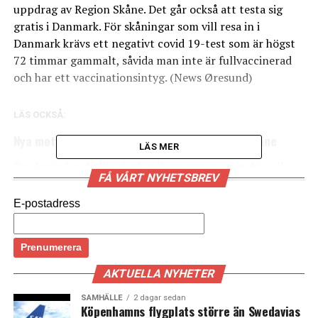
uppdrag av Region Skåne. Det går också att testa sig
gratis i Danmark. För skåningar som vill resa in i
Danmark krävs ett negativt covid 19-test som är högst
72 timmar gammalt, såvida man inte är fullvaccinerad
och har ett vaccinationsintyg. (News Øresund)
LÄS OCKSÅ:
Nya mottagningar för långtidscovid öppnas i Skåne
LÄS MER
Pandemin har tydliggjort gränsregionen på nationell
FÅ VÅRT NYHETSBREV
nivå
E-postadress
AKTUELLA NYHETER
SAMHÄLLE
2 dagar sedan
Köpenhamns flygplats större än Swedavias