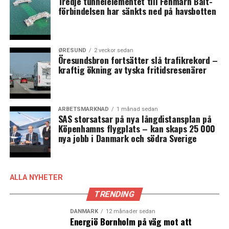
Tredje tunnelelementet till Fehmarn Bält-
förbindelsen har sänkts ned på havsbotten
ØRESUND
2 veckor sedan
Öresundsbron fortsätter slå trafikrekord –
kraftig ökning av tyska fritidsresenärer
ARBETSMARKNAD
1 månad sedan
SAS storsatsar på nya långdistansplan på
Köpenhamns flygplats – kan skaps 25 000
nya jobb i Danmark och södra Sverige
ALLA NYHETER
TRENDING
DANMARK
12 månader sedan
Energiö Bornholm på väg mot att