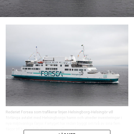
Rederiet Forsea som trafikerar linjen Helsingborg-Helsingör vill
förlänga avtalet med Helsingborgs hamn och utreder investeringar i
nya miljövänliga färjor. Fartyget har redan byggt om två av sina fem
färjor till batteridrift. Foto: News Øresund