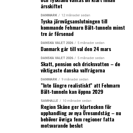
årsskiftet
DANMARK
12 månader sedan
Tyska järnvägsanslutningen till
kommande Fehmarn Bält-tunneln minst
tre år försenad
DANSKA VALET 2026
5 månader sedan
Danmark går till val den 24 mars
DANSKA VALET 2026
5 månader sedan
Skatt, pension och dricksvatten – de
viktigaste danska valfrågorna
DANMARK
9 månader sedan
”Inte längre realistiskt” att Fehmarn
Bält-tunneln kan öppna 2029
SAMHÄLLE
10 månader sedan
Region Skåne ger klartecken för
upphandling av nya Öresundståg – nu
behöver övriga fem regioner fatta
motsvarande beslut