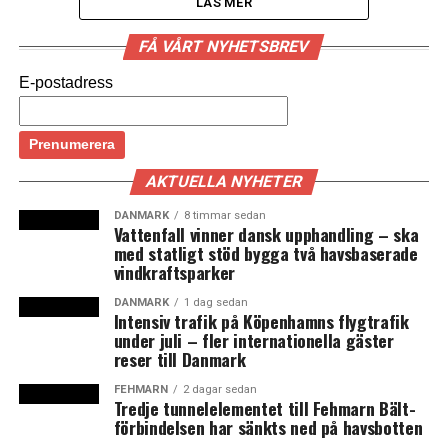
LÄS MER
FÅ VÅRT NYHETSBREV
Rederiet Forsea, tidigare HH-Ferries, vill förlänga
E-postadress
avtalet med Helsingborgs hamn och utreder
investeringar i flera nya miljövänliga färjor. Det
uppger rederiets vd Johan Röstin till
Sydsvenskan
.
I god tid innan avtalet med Helsingborgs hamn löper ut
AKTUELLA NYHETER
2029 vill Forsea förlänga överenskommelsen så att
DANMARK
8 timmar sedan
rederiet kan planera för investeringar i nya fartyg,
Vattenfall vinner dansk upphandling – ska
med statligt stöd bygga två havsbaserade
något som beräknas ta fem år från styrelsebeslut tills de
vindkraftsparker
nya färjorna kan tas i drift.
DANMARK
1 dag sedan
Intensiv trafik på Köpenhamns flygtrafik
Forsea har idag fem fartyg i drift mellan Helsingborg
under juli – fler internationella gäster
och Helsingör, varav två byggts om för miljövänlig
reser till Danmark
batteridrift. De nya fartyg som rederiet planerar att
investera i ska enligt Johan Röstin använda grön teknik
FEHMARN
2 dagar sedan
Tredje tunnelelementet till Fehmarn Bält-
– el eller biogas är två aktuella alternativ. Han vill inte
förbindelsen har sänkts ned på havsbotten
uttala sig till Sydsvenskan om när styrelsen väntas fatta