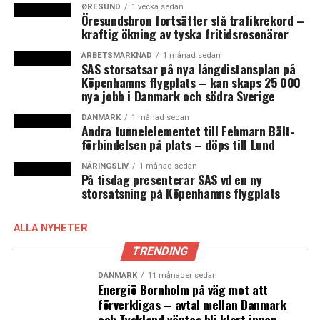
ØRESUND
1 vecka sedan
beslut eller hur många nya färjor det gäller, bara att
Öresundsbron fortsätter slå trafikrekord –
varje nytt fartyg väntas kosta ”100-tals miljoner
kraftig ökning av tyska fritidsresenärer
kronor”.
ARBETSMARKNAD
1 månad sedan
– Klart är att vi ska satsa på ”grön” teknik, men nu gäller
SAS storsatsar på nya långdistansplan på
Köpenhamns flygplats – kan skaps 25 000
det att göra en noggrann analys och se vilken teknik
nya jobb i Danmark och södra Sverige
som är hållbar över tid, ett fartyg ska hålla i minst 30 år.
Vi håller för närvarande på att lägga en plan för
DANMARK
1 månad sedan
Andra tunnelelementet till Fehmarn Bält-
framtiden som omfattar hela verksamheten. (News
förbindelsen på plats – döps till Lund
Øresund)
NÄRINGSLIV
1 månad sedan
På tisdag presenterar SAS vd en ny
storsatsning på Köpenhamns flygplats
LÄS OCKSÅ:
ALLA NYHETER
Snabb ökning av lediga butikslokaler i Danmark
TRENDING
Malmö vill lyfta ut dansk-svenska skatteavtalet från
DANMARK
11 månader sedan
svenska skatteutjämningssystemet
Energiö Bornholm på väg mot att
förverkligas – avtal mellan Danmark
och Tyskland väntas bli klart innan