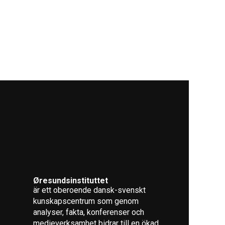
Øresundsinstituttet
är ett oberoende dansk-svenskt
kunskapscentrum som genom
analyser, fakta, konferenser och
medieverksamhet bidrar till en ökad