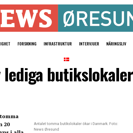
TIGHET
FORSKNING
INFRASTRUKTUR
INTERVJUER
NÄRINGSLIV
 lediga butikslokale
t tomma
n 20
Antalet tomma butikslokaler ökar i Danmark. Foto:
News Øresund
ns i alla