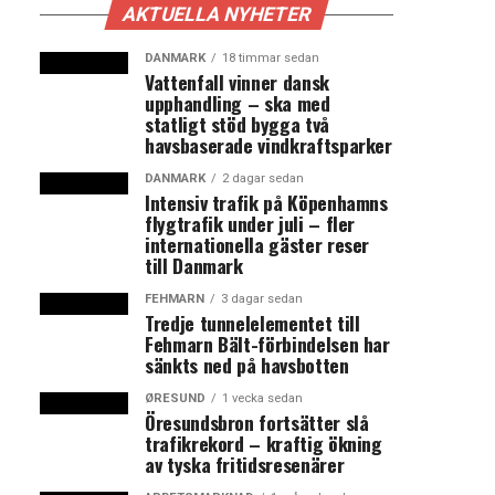
AKTUELLA NYHETER
DANMARK
18 timmar sedan
Vattenfall vinner dansk
upphandling – ska med
statligt stöd bygga två
havsbaserade vindkraftsparker
DANMARK
2 dagar sedan
Intensiv trafik på Köpenhamns
flygtrafik under juli – fler
internationella gäster reser
till Danmark
FEHMARN
3 dagar sedan
Tredje tunnelelementet till
Fehmarn Bält-förbindelsen har
sänkts ned på havsbotten
ØRESUND
1 vecka sedan
Öresundsbron fortsätter slå
trafikrekord – kraftig ökning
av tyska fritidsresenärer