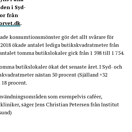
den i Syd-
ror från
orvet.dk
.
rade konsumtionsmönster gör det allt svårare för
r 2018 ökade antalet lediga butikskvadratmeter från
antalet tomma butikslokaler gick från 1 598 till 1 754.
tomma butikslokaler ökat det senaste året. I Syd- och
skvadratmeter nästan 50 procent (Själland +32
 18 procent.
användningsområden som exempelvis caféer,
kliniker, säger Jens Christian Petersen från Institut
sund)