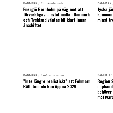
DANMARK
11 månader sedan
DANMARK
Energiö Bornholm på väg mot att
Tyska jä
förverkligas – avtal mellan Danmark
kommand
och Tyskland väntas bli klart innan
minst tr
årsskiftet
DANMARK
9 månader sedan
SAMHÄLLE
”Inte längre realistiskt” att Fehmarn
Region S
Bält-tunneln kan öppna 2029
upphandl
behöver 
motsvar