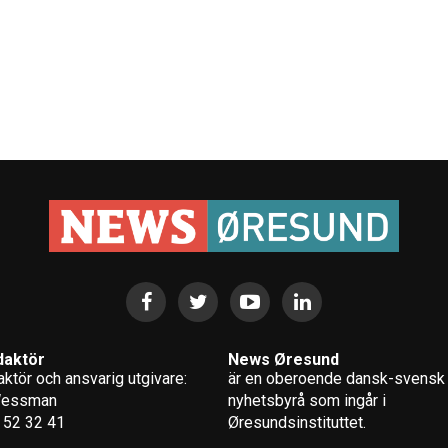
daktör
News Øresund
ktör och ansvarig utgivare:
är en oberoende dansk-svensk
Wessman
nyhets­byrå som ingår i
 52 32 41
Øresundsinstituttet.