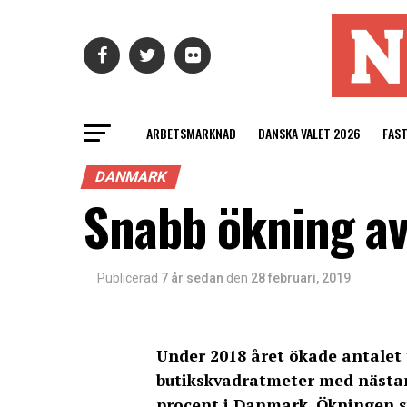
ARBETSMARKNAD
DANSKA VALET 2026
FAS
DANMARK
Snabb ökning av
Publicerad
7 år sedan
den
28 februari, 2019
Under 2018 året ökade antale
butikskvadratmeter med nästa
procent i Danmark. Ökningen sy