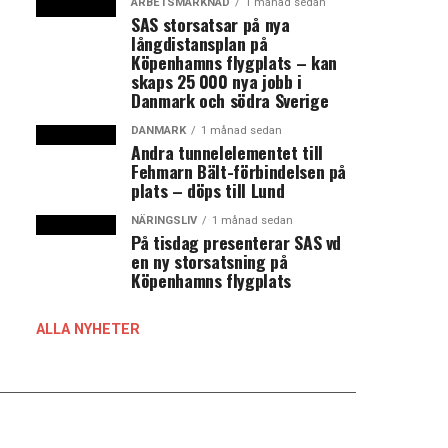
ARBETSMARKNAD
1 månad sedan
SAS storsatsar på nya
långdistansplan på
Köpenhamns flygplats – kan
skaps 25 000 nya jobb i
Danmark och södra Sverige
DANMARK
1 månad sedan
Andra tunnelelementet till
Fehmarn Bält-förbindelsen på
plats – döps till Lund
NÄRINGSLIV
1 månad sedan
På tisdag presenterar SAS vd
en ny storsatsning på
Köpenhamns flygplats
ALLA NYHETER