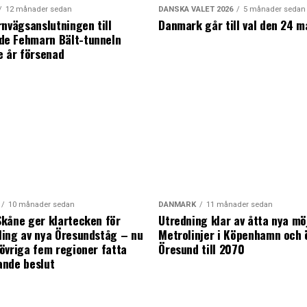
12 månader sedan
DANSKA VALET 2026
5 månader sedan
rnvägsanslutningen till
Danmark går till val den 24 m
e Fehmarn Bält-tunneln
e år försenad
10 månader sedan
DANMARK
11 månader sedan
kåne ger klartecken för
Utredning klar av åtta nya mö
ing av nya Öresundståg – nu
Metrolinjer i Köpenhamn och 
övriga fem regioner fatta
Öresund till 2070
ande beslut