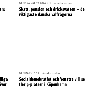
DANSKA VALET 2026
5 månader sedan
ars
Skatt, pension och dricksvatten – de
viktigaste danska valfrågorna
DANMARK
11 månader sedan
jliga
Socialdemokratiet och Venstre vill se
över
fler p-platser i Köpenhamn