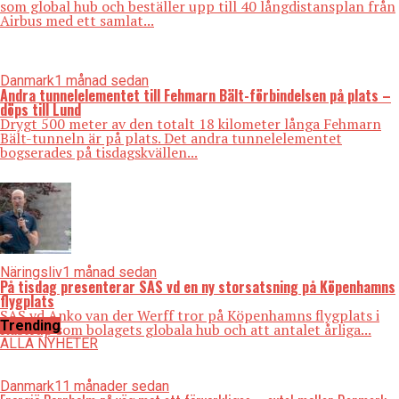
som global hub och beställer upp till 40 långdistansplan från
Airbus med ett samlat...
Danmark
1 månad sedan
Andra tunnelelementet till Fehmarn Bält-förbindelsen på plats –
döps till Lund
Drygt 500 meter av den totalt 18 kilometer långa Fehmarn
Bält-tunneln är på plats. Det andra tunnelelementet
bogserades på tisdagskvällen...
Näringsliv
1 månad sedan
På tisdag presenterar SAS vd en ny storsatsning på Köpenhamns
flygplats
SAS vd Anko van der Werff tror på Köpenhamns flygplats i
Trending
Kastrup som bolagets globala hub och att antalet årliga...
ALLA NYHETER
Danmark
11 månader sedan