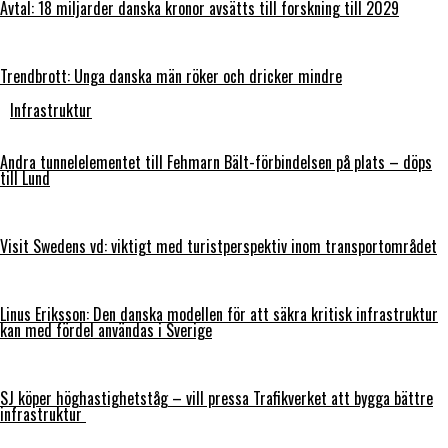
Avtal: 18 miljarder danska kronor avsätts till forskning till 2029
Trendbrott: Unga danska män röker och dricker mindre
Infrastruktur
Andra tunnelelementet till Fehmarn Bält-förbindelsen på plats – döps
till Lund
Visit Swedens vd: viktigt med turistperspektiv inom transportområdet
Linus Eriksson: Den danska modellen för att säkra kritisk infrastruktur
kan med fördel användas i Sverige
SJ köper höghastighetståg – vill pressa Trafikverket att bygga bättre
infrastruktur