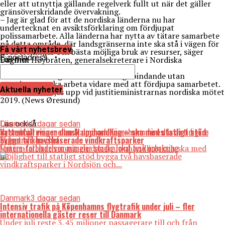
eller att utnyttja gällande regelverk fullt ut när det gäller
gränsöverskridande övervakning.
– Jag är glad för att de nordiska länderna nu har
undertecknat en avsiktsförklaring om fördjupat
polissamarbete. Alla länderna har nytta av tätare samarbete
på detta område, där landsgränserna inte ska stå i vägen för
Få vårt nyhetsbrev
goda lösningar och bästa möjliga bruk av resurser, säger
E-postadress
Dagfinn Høybråten, generalsekreterare i Nordiska
Läs mer
ministerrådet, i en
kommentar
.
Avsiktsförklaringen är inte rättsligt bindande utan
regeringarna ska arbeta vidare med att fördjupa samarbetet.
Aktuella nyheter
Arbetet ska följas upp vid justitieministrarnas nordiska mötet
2019. (News Øresund)
Läs också:
Danmark
2 dagar sedan
Ny snabbjärnväg mellan Malmö och Köpenhamn föreslås av tidigare
Vattenfall vinner dansk upphandling – ska med statligt stöd
Skånetrafiken-chef
bygga två havsbaserade vindkraftsparker
Femern-forbindelsen mangler stadig lokal tysk opbakning
Vattenfall har vunnit en dansk upphandling och ska med
möjlighet till statligt stöd bygga två havsbaserade
vindkraftsparker i Nordsjön och...
Danmark
3 dagar sedan
Intensiv trafik på Köpenhamns flygtrafik under juli – fler
internationella gäster reser till Danmark
Under juli reste 3,45 miljoner passagerare till och från