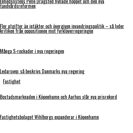
Enhedslistens Pelle Dragsted hyllade hoppet och den nya
tandvårdsreformen
Fler utgifter än intäkter och övergiven invandringspolitik – så lyder
kritiken från oppositionen mot fyrklöverregeringen
Många S-rockader i nya regeringen
Ledarsvep: så beskrivs Danmarks nya regering
Fastighet
Bostadsmarknaden i Köpenhamn och Aarhus slår nya prisrekord
Fastighetsbolaget Wihlborgs expanderar i Köpenhamn