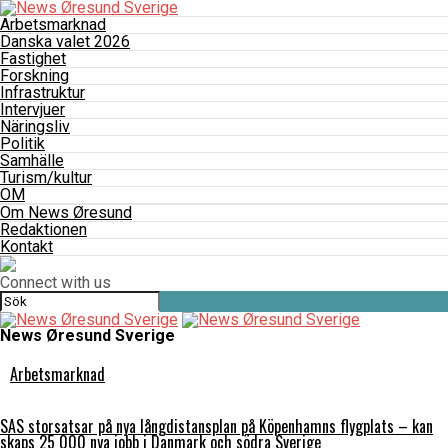
Arbetsmarknad
Danska valet 2026
Fastighet
Forskning
Infrastruktur
Intervjuer
Näringsliv
Politik
Samhälle
Turism/kultur
OM
Om News Øresund
Redaktionen
Kontakt
Connect with us
News Øresund Sverige
Arbetsmarknad
SAS storsatsar på nya långdistansplan på Köpenhamns flygplats – kan
skaps 25 000 nya jobb i Danmark och södra Sverige