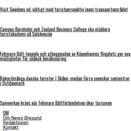
Visit Swedens vd: viktigt med turistperspektiv inom transportområdet
Campus Bornholm och Zealand Business College ska etablera
turistakademi på Solskensön
Fehmarn Bält-tunneln och utbyggnaden av Köpenhamns flygplats ger nya
möjligheter för skånsk besöksnäring
Rekordmånga danska turister i Skåne, medan färre svenskar semestrar
i Östdanmark
Samverkan krävs när Fehmarn Bältförbindelsen ökar turismen
OM
Om News Øresund
Redaktionen
Kontakt