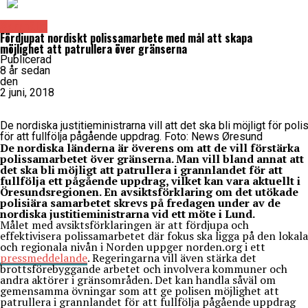
Samhälle
Fördjupat nordiskt polissamarbete med mål att skapa
möjlighet att patrullera över gränserna
Publicerad
8 år sedan
den
2 juni, 2018
De nordiska justitieministrarna vill att det ska bli möjligt för poli
för att fullfölja pågående uppdrag. Foto: News Øresund
De nordiska länderna är överens om att de vill förstärka
polissamarbetet över gränserna. Man vill bland annat att
det ska bli möjligt att patrullera i grannlandet för att
fullfölja ett pågående uppdrag, vilket kan vara aktuellt i
Öresundsregionen. En avsiktsförklaring om det utökade
polisiära samarbetet skrevs på fredagen under av de
nordiska justitieministrarna vid ett möte i Lund.
Målet med avsiktsförklaringen är att fördjupa och
effektivisera polissamarbetet där fokus ska ligga på den lokala
och regionala nivån i Norden uppger norden.org i ett
pressmeddelande
. Regeringarna vill även stärka det
brottsförebyggande arbetet och involvera kommuner och
andra aktörer i gränsområden. Det kan handla såväl om
gemensamma övningar som att ge polisen möjlighet att
patrullera i grannlandet för att fullfölja pågående uppdrag