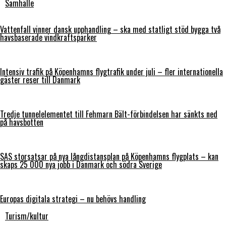
Samhälle
Vattenfall vinner dansk upphandling – ska med statligt stöd bygga två
havsbaserade vindkraftsparker
Intensiv trafik på Köpenhamns flygtrafik under juli – fler internationella
gäster reser till Danmark
Tredje tunnelelementet till Fehmarn Bält-förbindelsen har sänkts ned
på havsbotten
SAS storsatsar på nya långdistansplan på Köpenhamns flygplats – kan
skaps 25 000 nya jobb i Danmark och södra Sverige
Europas digitala strategi – nu behövs handling
Turism/kultur