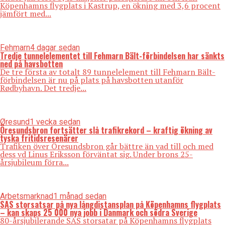
Köpenhamns flygplats i Kastrup, en ökning med 3,6 procent
jämfört med...
Fehmarn
4 dagar sedan
Tredje tunnelelementet till Fehmarn Bält-förbindelsen har sänkts
ned på havsbotten
De tre första av totalt 89 tunnelelement till Fehmarn Bält-
förbindelsen är nu på plats på havsbotten utanför
Rødbyhavn. Det tredje...
Øresund
1 vecka sedan
Öresundsbron fortsätter slå trafikrekord – kraftig ökning av
tyska fritidsresenärer
Trafiken över Öresundsbron går bättre än vad till och med
dess vd Linus Eriksson förväntat sig. Under brons 25-
årsjubileum förra...
Arbetsmarknad
1 månad sedan
SAS storsatsar på nya långdistansplan på Köpenhamns flygplats
– kan skaps 25 000 nya jobb i Danmark och södra Sverige
80-årsjubilerande SAS storsatar på Köpenhamns flygplats