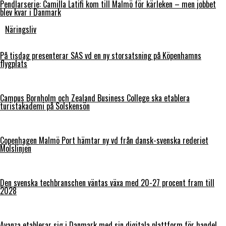
Pendlarserie: Camilla Latifi kom till Malmö för kärleken – men jobbet
blev kvar i Danmark
Näringsliv
På tisdag presenterar SAS vd en ny storsatsning på Köpenhamns
flygplats
Campus Bornholm och Zealand Business College ska etablera
turistakademi på Solskensön
Copenhagen Malmö Port hämtar ny vd från dansk-svenska rederiet
Molslinjen
Den svenska techbranschen väntas växa med 20-27 procent fram till
2028
Avanza etablerar sig i Danmark med sin digitala plattform för handel