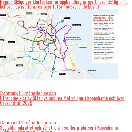
Region Skåne ger klartecken för upphandling av nya Öresundståg – nu
behöver övriga fem regioner fatta motsvarande beslut
Danmark
11 månader sedan
Utredning klar av åtta nya möjliga Metrolinjer i Köpenhamn och över
Öresund till 2070
Danmark
11 månader sedan
Socialdemokratiet och Venstre vill se fler p-platser i Köpenhamn