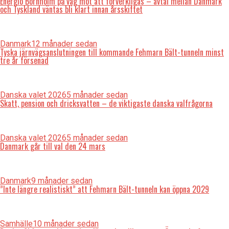
Energiö Bornholm på väg mot att förverkligas – avtal mellan Danmark
och Tyskland väntas bli klart innan årsskiftet
Danmark
12 månader sedan
Tyska järnvägsanslutningen till kommande Fehmarn Bält-tunneln minst
tre år försenad
Danska valet 2026
5 månader sedan
Skatt, pension och dricksvatten – de viktigaste danska valfrågorna
Danska valet 2026
5 månader sedan
Danmark går till val den 24 mars
Danmark
9 månader sedan
”Inte längre realistiskt” att Fehmarn Bält-tunneln kan öppna 2029
Samhälle
10 månader sedan