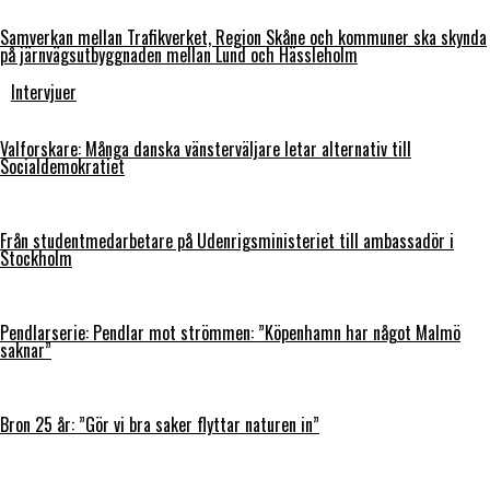
Samverkan mellan Trafikverket, Region Skåne och kommuner ska skynda
på järnvägsutbyggnaden mellan Lund och Hässleholm
Intervjuer
Valforskare: Många danska vänsterväljare letar alternativ till
Socialdemokratiet
Från studentmedarbetare på Udenrigsministeriet till ambassadör i
Stockholm
Pendlarserie: Pendlar mot strömmen: ”Köpenhamn har något Malmö
saknar”
Bron 25 år: ”Gör vi bra saker flyttar naturen in”