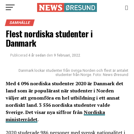
SAMHÄLLE
Flest nordiska studenter i
Danmark
Publicerad
4 år sedan
den
9 februari, 2022
Danmark lockar studenter från övriga Norden och flest är antalet
studenter från Norge. Foto: News Øresund
Med 4 096 nordiska studenter 2020 är Danmark det
land som är populärast när studenter i Norden
väljer att genomföra en hel utbildning i ett annat
nordiskt land. 3 556 nordiska studenter valde
Sverige. Det visar nya siffror från
Nordiska
ministerrådet
.
2020 studerade 986 personer med svensk nationalitet i