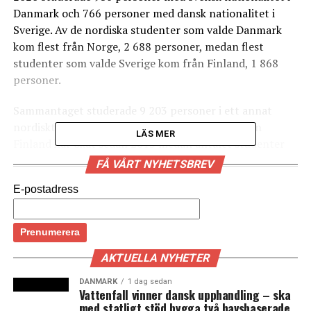
Danmark och 766 personer med dansk nationalitet i
Sverige. Av de nordiska studenter som valde Danmark
kom flest från Norge, 2 688 personer, medan flest
studenter som valde Sverige kom från Finland, 1 868
personer.
Sammantaget studerade 9 203 personer i ett annat
nordiskt land under 2020. Antalet studenter från
LÄS MER
Finland har ökat sedan 2015 medan antalet studenter
från Norge och Sverige har minskat.
FÅ VÅRT NYHETSBREV
Siffrorna inkluderar inte studenter från Färöarna,
E-postadress
Grönland och Åland och avser studenter som får
finansiellt stöd för att studera utomlands samt
fullföljer en hel utbildning i ett annat land, därmed inte
utbytesstudenter. Uppgifterna finns tillgängliga via
AKTUELLA NYHETER
Nordiska ministerrådets databas
Nordic Statistics
och
DANMARK
1 dag sedan
samlas in av Kela – The Social Insurance Institution in
Vattenfall vinner dansk upphandling – ska
med statligt stöd bygga två havsbaserade
Finland. (News Øresund)