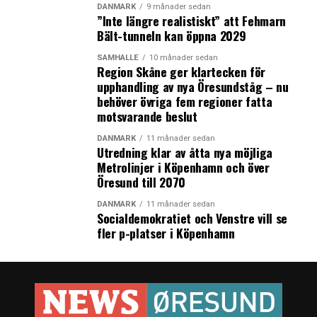
DANMARK
9 månader sedan
”Inte längre realistiskt” att Fehmarn
Bält-tunneln kan öppna 2029
SAMHÄLLE
10 månader sedan
Region Skåne ger klartecken för
upphandling av nya Öresundståg – nu
behöver övriga fem regioner fatta
motsvarande beslut
DANMARK
11 månader sedan
Utredning klar av åtta nya möjliga
Metrolinjer i Köpenhamn och över
Öresund till 2070
DANMARK
11 månader sedan
Socialdemokratiet och Venstre vill se
fler p-platser i Köpenhamn