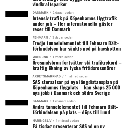
vindkraftsparker
DANMARK
2 dagar sedan
LÄS OCKSÅ:
Intensiv trafik på Köpenhamns flygtrafik
under juli – fler internationella gäster
Kraftig höjning av danska konsumentpriserna under
reser till Danmark
januari
FEHMARN
3 dagar sedan
Sverige slopar inreseförbudet på onsdag
Tredje tunnelelementet till Fehmarn Bält-
förbindelsen har sänkts ned på havsbotten
ØRESUND
1 vecka sedan
Öresundsbron fortsätter slå trafikrekord –
kraftig ökning av tyska fritidsresenärer
ARBETSMARKNAD
1 månad sedan
SAS storsatsar på nya långdistansplan på
Köpenhamns flygplats – kan skaps 25 000
nya jobb i Danmark och södra Sverige
DANMARK
1 månad sedan
Andra tunnelelementet till Fehmarn Bält-
förbindelsen på plats – döps till Lund
NÄRINGSLIV
1 månad sedan
På tisdag presenterar SAS vd en ny