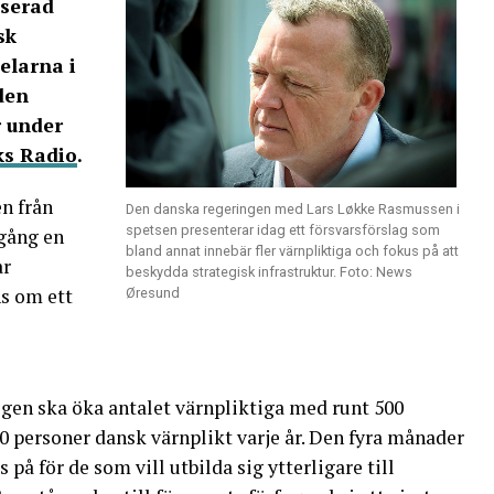
iserad
sk
elarna i
den
 under
s Radio
.
en från
Den danska regeringen med Lars Løkke Rasmussen i
spetsen presenterar idag ett försvarsförslag som
gång en
bland annat innebär fler värnpliktiga och fokus på att
ar
beskydda strategisk infrastruktur. Foto: News
s om ett
Øresund
igen ska öka antalet värnpliktiga med runt 500
0 personer dansk värnplikt varje år. Den fyra månader
på för de som vill utbilda sig ytterligare till