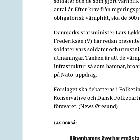
soldater och de som gjort värnplikte
antal år. Efter krav från regeringsp
obligatorisk värnplikt, ska de 500 n
Danmarks statsminister Lars Løkk
Frederiksen (V) har redan presente
soldater vars soldater och utrustni
utmaningar. Tanken är att de värnpl
infrastruktur så som hamnar, broar 
på Nato-uppdrag.
Förslaget ska debatteras i Folketi
Konservative och Dansk Folkeparti 
försvaret. (News Øresund)
LÄS OCKSÅ:
Köpenhamns överborgmästare