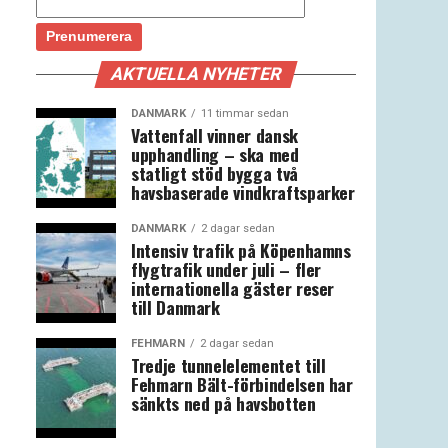
AKTUELLA NYHETER
DANMARK
11 timmar sedan
Vattenfall vinner dansk
upphandling – ska med
statligt stöd bygga två
havsbaserade vindkraftsparker
DANMARK
2 dagar sedan
Intensiv trafik på Köpenhamns
flygtrafik under juli – fler
internationella gäster reser
till Danmark
FEHMARN
2 dagar sedan
Tredje tunnelelementet till
Fehmarn Bält-förbindelsen har
sänkts ned på havsbotten