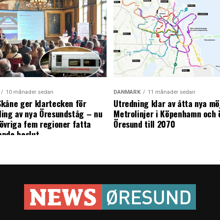
10 månader sedan
DANMARK
11 månader sedan
kåne ger klartecken för
Utredning klar av åtta nya mö
ing av nya Öresundståg – nu
Metrolinjer i Köpenhamn och 
övriga fem regioner fatta
Öresund till 2070
ande beslut