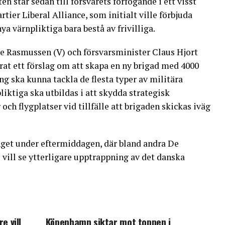
n står sedan till försvarets förfogande i ett visst
artier Liberal Alliance, som initialt ville förbjuda
ya värnpliktiga bara bestå av frivilliga.
e Rasmussen (V) och försvarsminister Claus Hjort
rat ett förslag om att skapa en ny brigad med 4000
ng ska kunna tackla de flesta typer av militära
iktiga ska utbildas i att skydda strategisk
och flygplatser vid tillfälle att brigaden skickas iväg
nget under eftermiddagen, där bland andra De
vill se ytterligare upptrappning av det danska
 vill
Köpenhamn siktar mot toppen i