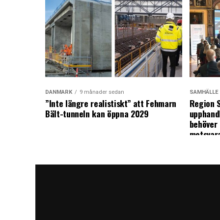
DANMARK
9 månader sedan
SAMHÄLLE
”Inte längre realistiskt” att Fehmarn
Region S
Bält-tunneln kan öppna 2029
upphandl
behöver 
motsvar