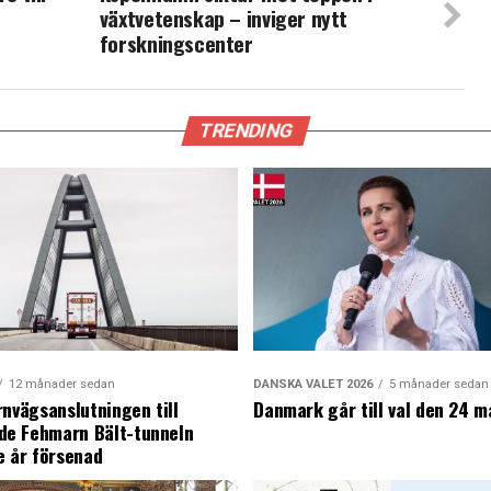
växtvetenskap – inviger nytt
forskningscenter
TRENDING
12 månader sedan
DANSKA VALET 2026
5 månader sedan
rnvägsanslutningen till
Danmark går till val den 24 m
e Fehmarn Bält-tunneln
e år försenad