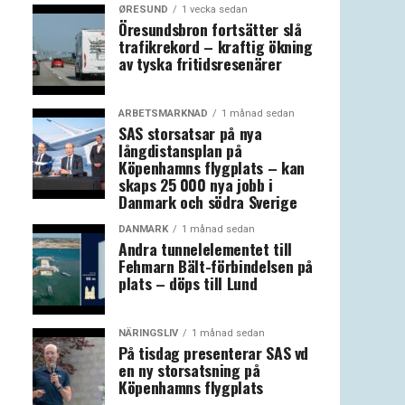
ØRESUND
1 vecka sedan
Öresundsbron fortsätter slå
trafikrekord – kraftig ökning
av tyska fritidsresenärer
ARBETSMARKNAD
1 månad sedan
SAS storsatsar på nya
långdistansplan på
Köpenhamns flygplats – kan
skaps 25 000 nya jobb i
Danmark och södra Sverige
DANMARK
1 månad sedan
Andra tunnelelementet till
Fehmarn Bält-förbindelsen på
plats – döps till Lund
NÄRINGSLIV
1 månad sedan
På tisdag presenterar SAS vd
en ny storsatsning på
Köpenhamns flygplats