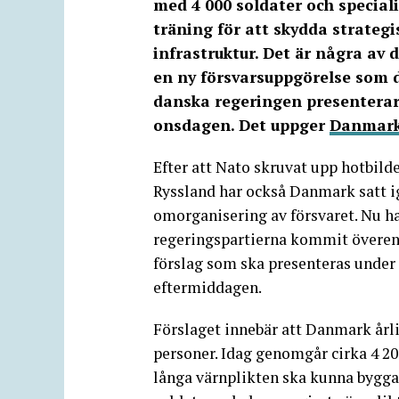
med 4 000 soldater och special
träning för att skydda strategi
infrastruktur. Det är några av d
en ny försvarsuppgörelse som 
danska regeringen presenterar
onsdagen. Det uppger
Danmark
Efter att Nato skruvat upp hotbild
Ryssland har också Danmark satt i
omorganisering av försvaret. Nu h
regeringspartierna kommit överen
förslag som ska presenteras under
eftermiddagen.
Förslaget innebär att Danmark årl
personer. Idag genomgår cirka 4 20
långa värnplikten ska kunna byggas 