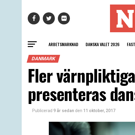
ARBETSMARKNAD
DANSKA VALET 2026
FAS
DANMARK
Fler värnpliktig
presenteras dan
Publicerad
9 år sedan
den
11 oktober, 2017