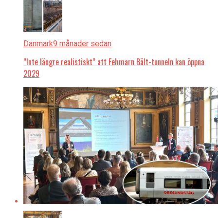
Danmark
9 månader sedan
”Inte längre realistiskt” att Fehmarn Bält-tunneln kan öppna
2029