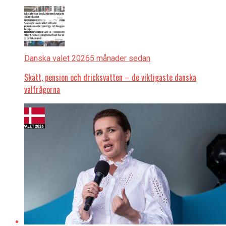
Danska valet 2026
5 månader sedan
Skatt, pension och dricksvatten – de viktigaste danska
valfrågorna