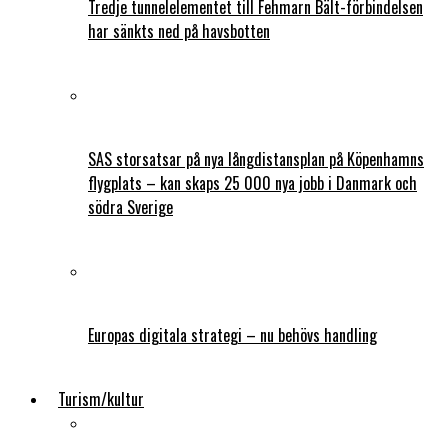
Tredje tunnelelementet till Fehmarn Bält-förbindelsen
har sänkts ned på havsbotten
SAS storsatsar på nya långdistansplan på Köpenhamns
flygplats – kan skaps 25 000 nya jobb i Danmark och
södra Sverige
Europas digitala strategi – nu behövs handling
Turism/kultur