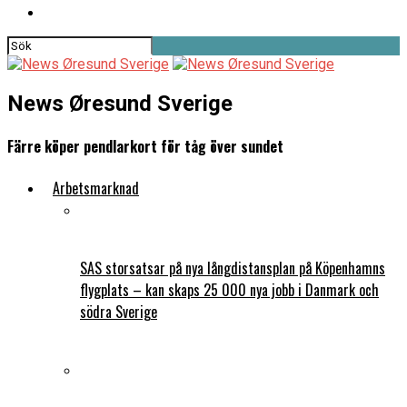
News Øresund Sverige
Färre köper pendlarkort för tåg över sundet
Arbetsmarknad
SAS storsatsar på nya långdistansplan på Köpenhamns
flygplats – kan skaps 25 000 nya jobb i Danmark och
södra Sverige