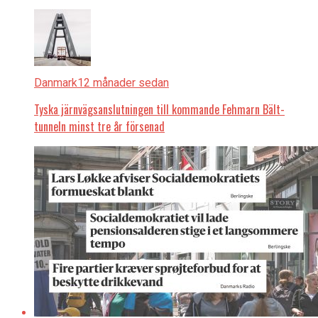
Danmark
12 månader sedan
Tyska järnvägsanslutningen till kommande Fehmarn Bält-
tunneln minst tre år försenad