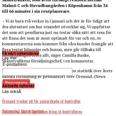
Malmö C och Huvudbangården i Köpenhamn från 34
till 66 minuter i sin reseplanerare.
– Vi är bara två veckor in i januari och det är för tidigt att
dra slutsatser om hur resandet utvecklar sig. Vi uppfattar
det som att pendlarna just nu testar olika sätt att resa för
att finna det som är mest optimalt för var och en. Av
kommentarerna som kommer från våra kunder framgår att
flera testat bilpooler och bussar, men går tillbaka till
Få vårt nyhetsbrev
Öresundstågen trots allt, säger Camilla Bunke,
Läs mer
Skånetrafikens försäljningschef, i en kommentar.
E-postadress
DSB har ännu inte sammanställt någon statistik över årets
danska försäljning av pendlarkort över Öresund. (News
Øresund)
Aktuella nyheter
Läs också:
Öresund trycker på för samordnade id-kontroller
Polisen har löst frågetecken kring id-kontrollerna
Danmark
2 dagar sedan