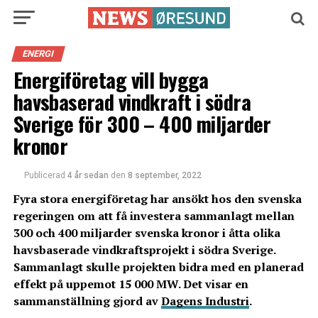
ENERGI
Energiföretag vill bygga
havsbaserad vindkraft i södra
Sverige för 300 – 400 miljarder
kronor
Publicerad
4 år sedan
den
8 september, 2022
Fyra stora energiföretag har ansökt hos den svenska
regeringen om att få investera sammanlagt mellan
300 och 400 miljarder svenska kronor i åtta olika
havsbaserade vindkraftsprojekt i södra Sverige.
Sammanlagt skulle projekten bidra med en planerad
effekt på uppemot 15 000 MW. Det visar en
sammanställning gjord av
Dagens Industri
.