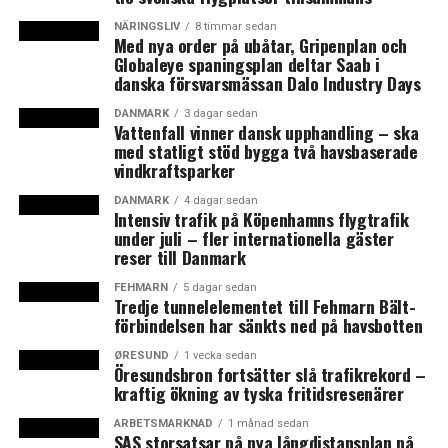
NÄRINGSLIV
8 timmar sedan
Med nya order på ubåtar, Gripenplan och
Globaleye spaningsplan deltar Saab i
danska försvarsmässan Dalo Industry Days
DANMARK
3 dagar sedan
Vattenfall vinner dansk upphandling – ska
med statligt stöd bygga två havsbaserade
vindkraftsparker
DANMARK
4 dagar sedan
Intensiv trafik på Köpenhamns flygtrafik
under juli – fler internationella gäster
reser till Danmark
FEHMARN
5 dagar sedan
Tredje tunnelelementet till Fehmarn Bält-
Vindkraftspark
Planerad
Investering
förbindelsen har sänkts ned på havsbotten
effekt
mia. SEK *
(MW)
ØRESUND
1 vecka sedan
Öresundsbron fortsätter slå trafikrekord –
kraftig ökning av tyska fritidsresenärer
1.
OX 2 Aurora
5 500
130-140
ARBETSMARKNAD
1 månad sedan
SAS storsatsar på nya långdistansplan på