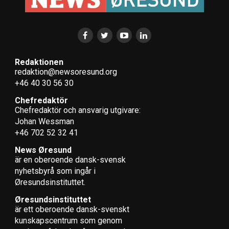
LÄS OCKSÅ:
Danmark bjuder in Sverige till samarbete om
vindkraftsutbyggnaden kring Bornholm – intervju med
Energistyrelsens nya koordinator för energi-ö
programmet
Redaktionen
Åtta länder runt Östersjön eniga om att sjufaldiga den
redaktion@newsoresund.org
havsbaserade vindkraften till 2030
+46 40 30 56 30
Chefredaktör
Chefredaktör och ansvarig utgivare:
Johan Wessman
+46 702 52 32 41
News Øresund
är en oberoende dansk-svensk
nyhets­byrå som ingår i
Øresundsinstituttet.
Øresundsinstituttet
är ett oberoende dansk-svenskt
kunskapscentrum som genom