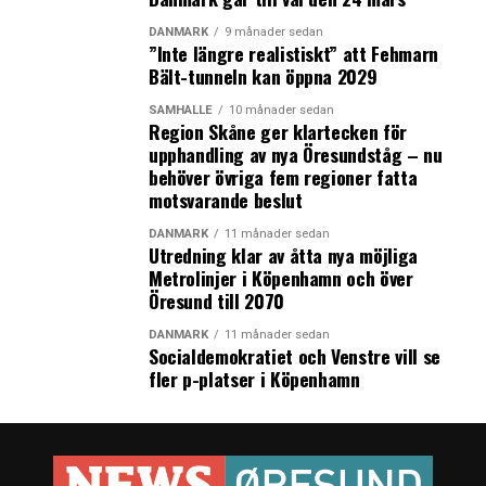
7.
Vattenfall
ca 650
10-15
Stora
DANMARK
9 månader sedan
”Inte längre realistiskt” att Fehmarn
Middelgrund
Bält-tunneln kan öppna 2029
SAMHÄLLE
10 månader sedan
8.
RWE Södra
1 500 –
35-50
Region Skåne ger klartecken för
Victoria **
2000
upphandling av nya Öresundståg – nu
behöver övriga fem regioner fatta
motsvarande beslut
Summa
14 490 –
315 – 385
14 990
DANMARK
11 månader sedan
Utredning klar av åtta nya möjliga
Metrolinjer i Köpenhamn och över
Öresund till 2070
* summorna avser preliminärt uppskattade
investeringar
DANMARK
11 månader sedan
Socialdemokratiet och Venstre vill se
** Dagens Industris uppskattning av
fler p-platser i Köpenhamn
investeringsbolopp, RWE anger inga uppskattade siffror
Källor: Energimyndigheten och bolagen. Sammanställt
av Dagens Industri