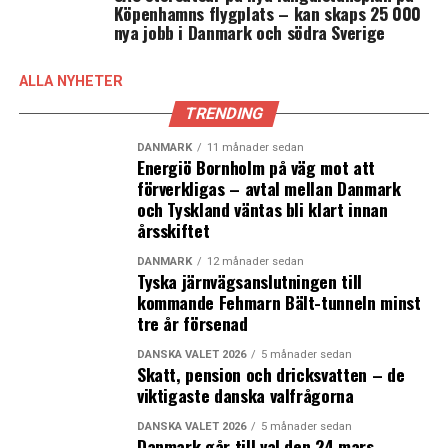
Köpenhamns flygplats – kan skaps 25 000
2.
OX2
1 700
40-45
nya jobb i Danmark och södra Sverige
Galetea-
Galene
ALLA NYHETER
TRENDING
3.
OX2 Triton
1 800
40-45
DANMARK
11 månader sedan
Energiö Bornholm på väg mot att
förverkligas – avtal mellan Danmark
4.
Ørsted
1 500
25-50
och Tyskland väntas bli klart innan
Skåne
årsskiftet
Havsvindpark
DANMARK
12 månader sedan
Tyska järnvägsanslutningen till
5.
Vattenfall
ca1 200
25-30
kommande Fehmarn Bält-tunneln minst
tre år försenad
Kattegatt Syd
DANSKA VALET 2026
5 månader sedan
Skatt, pension och dricksvatten – de
6.
Vattenfall
ca 640
10-15
viktigaste danska valfrågorna
Kriegers Flak
DANSKA VALET 2026
5 månader sedan
Danmark går till val den 24 mars