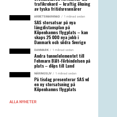
trafikrekord – kraftig ökning
av tyska fritidsresenärer
ARBETSMARKNAD
1 månad sedan
SAS storsatsar på nya
långdistansplan på
Köpenhamns flygplats – kan
skaps 25 000 nya jobb i
Danmark och södra Sverige
DANMARK
1 månad sedan
Andra tunnelelementet till
Fehmarn Bält-förbindelsen på
plats – döps till Lund
NÄRINGSLIV
1 månad sedan
På tisdag presenterar SAS vd
en ny storsatsning på
Köpenhamns flygplats
ALLA NYHETER