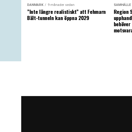
DANMARK
9 månader sedan
SAMHÄLLE
”Inte längre realistiskt” att Fehmarn
Region S
Bält-tunneln kan öppna 2029
upphandl
behöver 
motsvar