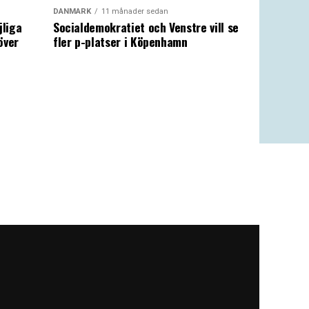
DANMARK
11 månader sedan
jliga
Socialdemokratiet och Venstre vill se
över
fler p-platser i Köpenhamn