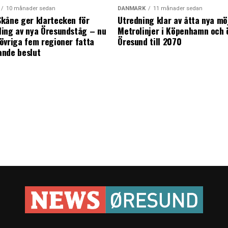
10 månader sedan
DANMARK
11 månader sedan
kåne ger klartecken för
Utredning klar av åtta nya mö
ing av nya Öresundståg – nu
Metrolinjer i Köpenhamn och 
övriga fem regioner fatta
Öresund till 2070
ande beslut