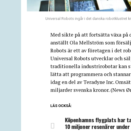
Universal Robots ingår i det danska robotklustret 
Med sikte på att fortsätta växa p
anställt Ola Mellström som försäl
Robots är ett av företagen i det r
Universal Robots utvecklar och sälj
traditionella industrirobotar kan 
lätta att programmera och stannar
idag en del av Teradyne Inc. Omsät
miljarder svenska kronor. (News Ø
LÄS OCKSÅ:
Köpenhamns flygplats har t
10 miljoner resenärer under