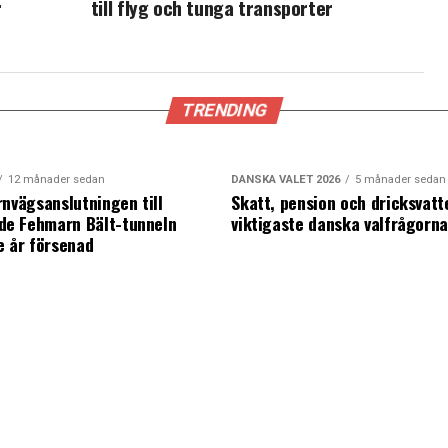
r
till flyg och tunga transporter
TRENDING
12 månader sedan
DANSKA VALET 2026
5 månader sedan
rnvägsanslutningen till
Skatt, pension och dricksvatt
e Fehmarn Bält-tunneln
viktigaste danska valfrågorn
e år försenad