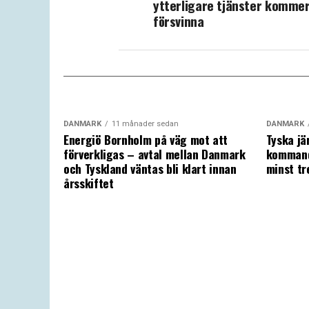
ytterligare tjänster komme
försvinna
DANMARK
11 månader sedan
DANMARK
Energiö Bornholm på väg mot att
Tyska jä
förverkligas – avtal mellan Danmark
kommand
och Tyskland väntas bli klart innan
minst tr
årsskiftet