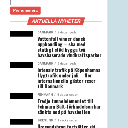
AKTUELLA NYHETER
DANMARK
2 dagar sedan
Vattenfall vinner dansk
upphandling – ska med
statligt stöd bygga två
havsbaserade vindkraftsparker
DANMARK
3 dagar sedan
Intensiv trafik på Köpenhamns
flygtrafik under juli – fler
internationella gäster reser
till Danmark
FEHMARN
4 dagar sedan
Tredje tunnelelementet till
Fehmarn Bält-förbindelsen har
sänkts ned på havsbotten
ØRESUND
1 vecka sedan
Öresundsbron fortsätter slå