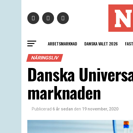
ARBETSMARKNAD
DANSKA VALET 2026
FAS
NÄRINGSLIV
Danska Universa
marknaden
Publicerad
6 år sedan
den
19 november, 2020