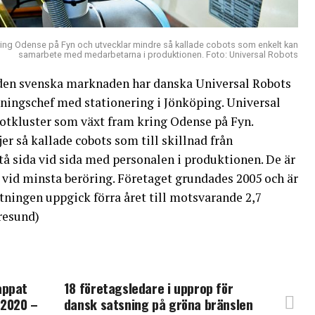
kring Odense på Fyn och utvecklar mindre så kallade cobots som enkelt kan
samarbete med medarbetarna i produktionen. Foto: Universal Robots
å den svenska marknaden har danska Universal Robots
jningschef med stationering i Jönköping. Universal
obotkluster som växt fram kring Odense på Fyn.
er så kallade cobots som till skillnad från
stå sida vid sida med personalen i produktionen. De är
 vid minsta beröring. Företaget grundades 2005 och är
tningen uppgick förra året till motsvarande 2,7
resund)
appat
18 företagsledare i upprop för
 2020 –
dansk satsning på gröna bränslen