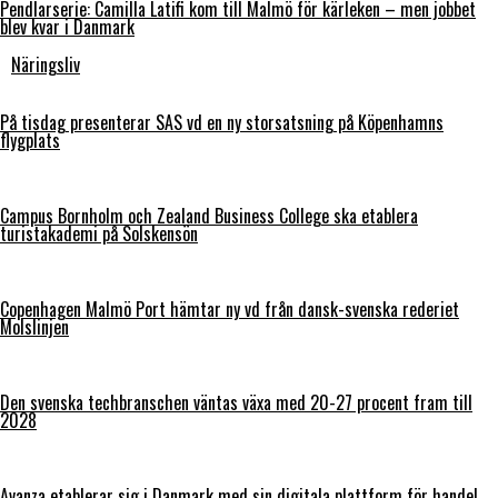
Pendlarserie: Camilla Latifi kom till Malmö för kärleken – men jobbet
blev kvar i Danmark
Näringsliv
På tisdag presenterar SAS vd en ny storsatsning på Köpenhamns
flygplats
Campus Bornholm och Zealand Business College ska etablera
turistakademi på Solskensön
Copenhagen Malmö Port hämtar ny vd från dansk-svenska rederiet
Molslinjen
Den svenska techbranschen väntas växa med 20-27 procent fram till
2028
Avanza etablerar sig i Danmark med sin digitala plattform för handel