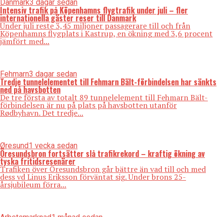
Danmark
3 dagar sedan
Intensiv trafik på Köpenhamns flygtrafik under juli – fler
internationella gäster reser till Danmark
Under juli reste 3,45 miljoner passagerare till och från
Köpenhamns flygplats i Kastrup, en ökning med 3,6 procent
jämfört med...
Fehmarn
3 dagar sedan
Tredje tunnelelementet till Fehmarn Bält-förbindelsen har sänkts
ned på havsbotten
De tre första av totalt 89 tunnelelement till Fehmarn Bält-
förbindelsen är nu på plats på havsbotten utanför
Rødbyhavn. Det tredje...
Øresund
1 vecka sedan
Öresundsbron fortsätter slå trafikrekord – kraftig ökning av
tyska fritidsresenärer
Trafiken över Öresundsbron går bättre än vad till och med
dess vd Linus Eriksson förväntat sig. Under brons 25-
årsjubileum förra...