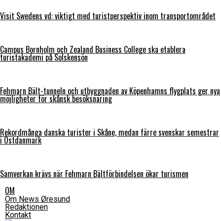
Visit Swedens vd: viktigt med turistperspektiv inom transportområdet
Campus Bornholm och Zealand Business College ska etablera
turistakademi på Solskensön
Fehmarn Bält-tunneln och utbyggnaden av Köpenhamns flygplats ger nya
möjligheter för skånsk besöksnäring
Rekordmånga danska turister i Skåne, medan färre svenskar semestrar
i Östdanmark
Samverkan krävs när Fehmarn Bältförbindelsen ökar turismen
OM
Om News Øresund
Redaktionen
Kontakt