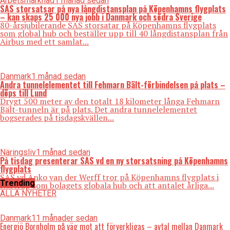
Arbetsmarknad
1 månad sedan
SAS storsatsar på nya långdistansplan på Köpenhamns flygplats
– kan skaps 25 000 nya jobb i Danmark och södra Sverige
80-årsjubilerande SAS storsatar på Köpenhamns flygplats
som global hub och beställer upp till 40 långdistansplan från
Airbus med ett samlat...
Danmark
1 månad sedan
Andra tunnelelementet till Fehmarn Bält-förbindelsen på plats –
döps till Lund
Drygt 500 meter av den totalt 18 kilometer långa Fehmarn
Bält-tunneln är på plats. Det andra tunnelelementet
bogserades på tisdagskvällen...
Näringsliv
1 månad sedan
På tisdag presenterar SAS vd en ny storsatsning på Köpenhamns
flygplats
SAS vd Anko van der Werff tror på Köpenhamns flygplats i
Trending
Kastrup som bolagets globala hub och att antalet årliga...
ALLA NYHETER
Danmark
11 månader sedan
Energiö Bornholm på väg mot att förverkligas – avtal mellan Danmark