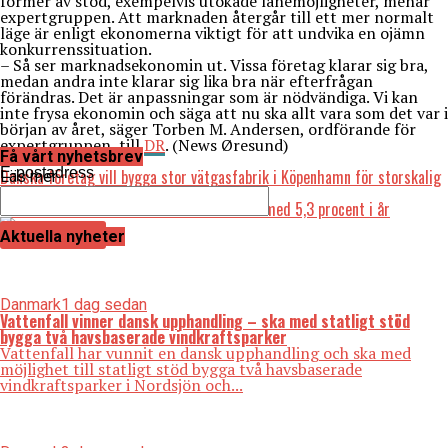
former av stöd, exempelvis utökade lånemöjligheter, menar
expertgruppen. Att marknaden återgår till ett mer normalt
läge är enligt ekonomerna viktigt för att undvika en ojämn
konkurrenssituation.
– Så ser marknadsekonomin ut. Vissa företag klarar sig bra,
medan andra inte klarar sig lika bra när efterfrågan
förändras. Det är anpassningar som är nödvändiga. Vi kan
inte frysa ekonomin och säga att nu ska allt vara som det var i
början av året, säger Torben M. Andersen, ordförande för
expertgruppen, till
DR
. (News Øresund)
Få vårt nyhetsbrev
Läs också:
E-postadress
Danska företag vill bygga stor vätgasfabrik i Köpenhamn för storskalig
Läs mer
produktion av hållbara bränslen
Finansministeriet: Danmarks BNP minskar med 5,3 procent i år
Aktuella nyheter
Danmark
1 dag sedan
Vattenfall vinner dansk upphandling – ska med statligt stöd
bygga två havsbaserade vindkraftsparker
Vattenfall har vunnit en dansk upphandling och ska med
möjlighet till statligt stöd bygga två havsbaserade
vindkraftsparker i Nordsjön och...