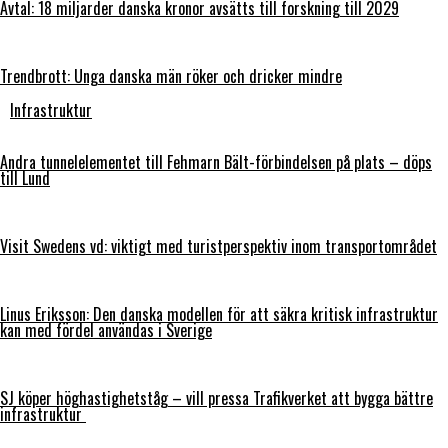
Avtal: 18 miljarder danska kronor avsätts till forskning till 2029
Trendbrott: Unga danska män röker och dricker mindre
Infrastruktur
Andra tunnelelementet till Fehmarn Bält-förbindelsen på plats – döps
till Lund
Visit Swedens vd: viktigt med turistperspektiv inom transportområdet
Linus Eriksson: Den danska modellen för att säkra kritisk infrastruktur
kan med fördel användas i Sverige
SJ köper höghastighetståg – vill pressa Trafikverket att bygga bättre
infrastruktur