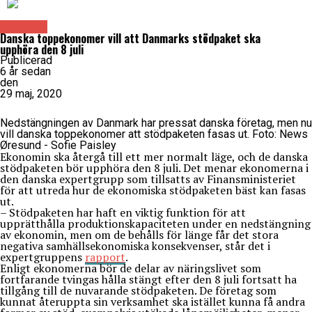
Danmark
Danska toppekonomer vill att Danmarks stödpaket ska
upphöra den 8 juli
Publicerad
6 år sedan
den
29 maj, 2020
Nedstängningen av Danmark har pressat danska företag, men nu
vill danska toppekonomer att stödpaketen fasas ut. Foto: News
Øresund - Sofie Paisley
Ekonomin ska återgå till ett mer normalt läge, och de danska
stödpaketen bör upphöra den 8 juli. Det menar ekonomerna i
den danska expertgrupp som tillsatts av Finansministeriet
för att utreda hur de ekonomiska stödpaketen bäst kan fasas
ut.
– Stödpaketen har haft en viktig funktion för att
upprätthålla produktionskapaciteten under en nedstängning
av ekonomin, men om de behålls för länge får det stora
negativa samhällsekonomiska konsekvenser, står det i
expertgruppens
rapport
.
Enligt ekonomerna bör de delar av näringslivet som
fortfarande tvingas hålla stängt efter den 8 juli fortsatt ha
tillgång till de nuvarande stödpaketen. De företag som
kunnat återuppta sin verksamhet ska istället kunna få andra