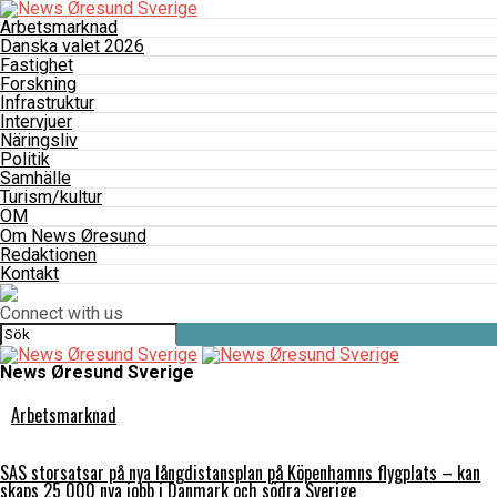
Arbetsmarknad
Danska valet 2026
Fastighet
Forskning
Infrastruktur
Intervjuer
Näringsliv
Politik
Samhälle
Turism/kultur
OM
Om News Øresund
Redaktionen
Kontakt
Connect with us
News Øresund Sverige
Arbetsmarknad
SAS storsatsar på nya långdistansplan på Köpenhamns flygplats – kan
skaps 25 000 nya jobb i Danmark och södra Sverige