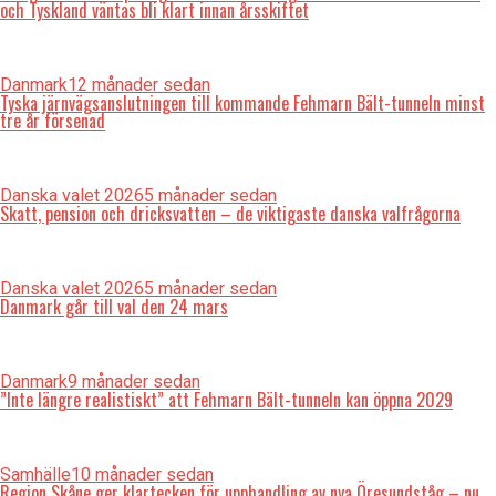
och Tyskland väntas bli klart innan årsskiftet
Danmark
12 månader sedan
Tyska järnvägsanslutningen till kommande Fehmarn Bält-tunneln minst
tre år försenad
Danska valet 2026
5 månader sedan
Skatt, pension och dricksvatten – de viktigaste danska valfrågorna
Danska valet 2026
5 månader sedan
Danmark går till val den 24 mars
Danmark
9 månader sedan
”Inte längre realistiskt” att Fehmarn Bält-tunneln kan öppna 2029
Samhälle
10 månader sedan
Region Skåne ger klartecken för upphandling av nya Öresundståg – nu