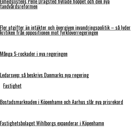
Enhedslistens Pelle Dragsted hyllade hoppet och den nya
tandvårdsreformen
Fler utgifter än intäkter och övergiven invandringspolitik – så lyder
kritiken från oppositionen mot fyrklöverregeringen
Många S-rockader i nya regeringen
Ledarsvep: så beskrivs Danmarks nya regering
Fastighet
Bostadsmarknaden i Köpenhamn och Aarhus slår nya prisrekord
Fastighetsbolaget Wihlborgs expanderar i Köpenhamn