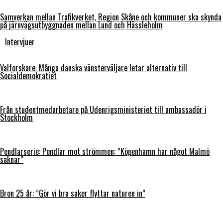
Samverkan mellan Trafikverket, Region Skåne och kommuner ska skynda
på järnvägsutbyggnaden mellan Lund och Hässleholm
Intervjuer
Valforskare: Många danska vänsterväljare letar alternativ till
Socialdemokratiet
Från studentmedarbetare på Udenrigsministeriet till ambassadör i
Stockholm
Pendlarserie: Pendlar mot strömmen: ”Köpenhamn har något Malmö
saknar”
Bron 25 år: ”Gör vi bra saker flyttar naturen in”