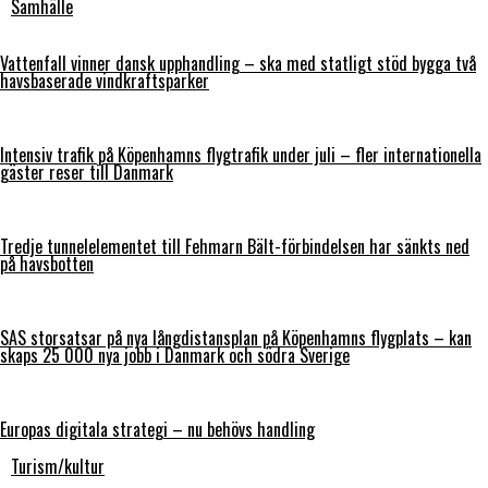
Samhälle
Vattenfall vinner dansk upphandling – ska med statligt stöd bygga två
havsbaserade vindkraftsparker
Intensiv trafik på Köpenhamns flygtrafik under juli – fler internationella
gäster reser till Danmark
Tredje tunnelelementet till Fehmarn Bält-förbindelsen har sänkts ned
på havsbotten
SAS storsatsar på nya långdistansplan på Köpenhamns flygplats – kan
skaps 25 000 nya jobb i Danmark och södra Sverige
Europas digitala strategi – nu behövs handling
Turism/kultur