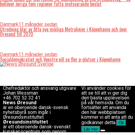
behöver övriga fem regioner fatta motsvarande beslut
Danmark
11 månader sedan
Utredning klar av åtta nya möjliga Metrolinjer i Köpenhamn och över
Öresund till 2070
Danmark
11 månader sedan
Socialdemokratiet och Venstre vill se fler p-platser i Köpenhamn
Redaktionen
Copyright © 2017 Zox
redaktion@newsoresund.org
News Theme. Theme by
+46 40 30 56 30
MVP Themes, powered
Chefredaktör
by WordPress.
Chefredaktör och ansvarig utgivare:
Vi använder cookies för
Johan Wessman
att se till att vi ger dig
+46 702 52 32 41
den bästa upplevelsen
News Øresund
på vår hemsida. Om du
är en oberoende dansk-svensk
fortsätter att använda
nyhets­byrå som ingår i
den här webbplatsen
Øresundsinstituttet.
kommer vi att anta att du
Øresundsinstituttet
godkänner detta.
Ok
är ett oberoende dansk-svenskt
Läs mer
kunskapscentrum som genom