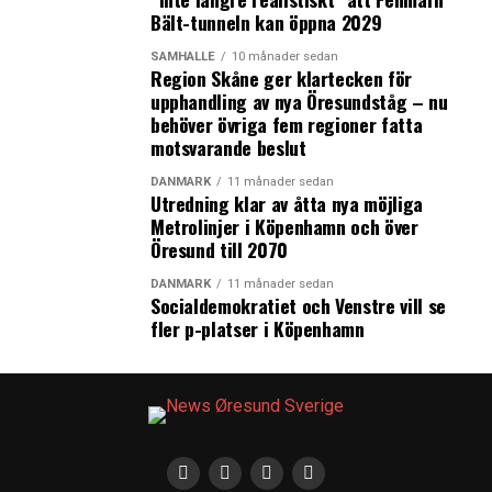
2016: +3,0%
Bält-tunneln kan öppna 2029
Källa: Danmarks Nationalbank
SAMHÄLLE
10 månader sedan
Region Skåne ger klartecken för
upphandling av nya Öresundståg – nu
LÄS OCKSÅ:
behöver övriga fem regioner fatta
motsvarande beslut
Nytt avtal sätter dansk tillväxt före grön omställning
DANMARK
11 månader sedan
Helsingborg bygger gratis trådlöst nätverk
Utredning klar av åtta nya möjliga
Metrolinjer i Köpenhamn och över
Öresund till 2070
DANMARK
11 månader sedan
Socialdemokratiet och Venstre vill se
fler p-platser i Köpenhamn