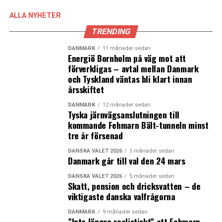
2014: +1,5%
2015: +1,8%
ALLA NYHETER
2016: +2,0%
TRENDING
Privat konsumtion
DANMARK
11 månader sedan
Energiö Bornholm på väg mot att
2013: 0,0%
förverkligas – avtal mellan Danmark
2014: +1,6%
och Tyskland väntas bli klart innan
2015: +2,0%
årsskiftet
2016: +2,0%
DANMARK
12 månader sedan
Tyska järnvägsanslutningen till
Export
kommande Fehmarn Bält-tunneln minst
2013: +1,2%
tre år försenad
2014: +2,7%
DANSKA VALET 2026
5 månader sedan
2015: +2,8%
Danmark går till val den 24 mars
2016: +3,2%
DANSKA VALET 2026
5 månader sedan
Skatt, pension och dricksvatten – de
Huspriser
viktigaste danska valfrågorna
2014: +2,5%
2015: +2,7%
DANMARK
9 månader sedan
”Inte längre realistiskt” att Fehmarn