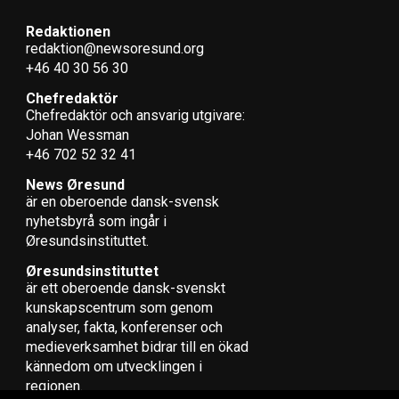
Redaktionen
redaktion@newsoresund.org
+46 40 30 56 30
Chefredaktör
Chefredaktör och ansvarig utgivare:
Johan Wessman
+46 702 52 32 41
News Øresund
är en oberoende dansk-svensk
nyhets­byrå som ingår i
Øresundsinstituttet.
Øresundsinstituttet
är ett oberoende dansk-svenskt
kunskapscentrum som genom
analyser, fakta, konferenser och
medieverksamhet bidrar till en ökad
kännedom om utvecklingen i
regionen.