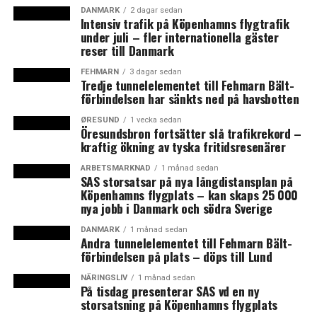
förutsättningar för att det ska bli självbärande, skriver
DANMARK
2 dagar sedan
Intensiv trafik på Köpenhamns flygtrafik
Lars Rohde i en kommentar till Nationalbankens nya
under juli – fler internationella gäster
kvartalsrapport.
reser till Danmark
Tillväxten bygger bland på den ökande sysselsättningen
FEHMARN
3 dagar sedan
Tredje tunnelelementet till Fehmarn Bält-
där 28 000 fler har jobb jämfört med samma tid i fjor.
förbindelsen har sänkts ned på havsbotten
Sysselsättningen ökar främst inom handel och privat
ØRESUND
1 vecka sedan
service men även inom industrin och byggbranschen.
Öresundsbron fortsätter slå trafikrekord –
Under 2016 räknar Nationalbanken med att både BNP
kraftig ökning av tyska fritidsresenärer
och den privata konsumtionen ökar med två procent
ARBETSMARKNAD
1 månad sedan
medan exporten stiger med 3,2 procent. (News Øresund
SAS storsatsar på nya långdistansplan på
– Peter Mulvany)
Köpenhamns flygplats – kan skaps 25 000
nya jobb i Danmark och södra Sverige
Fakta: dansk ekonomi
DANMARK
1 månad sedan
Efter flera år med låg tillväxt visar dansk ekonomi
Andra tunnelelementet till Fehmarn Bält-
förbindelsen på plats – döps till Lund
tecken på en stigande aktivitet.
NÄRINGSLIV
1 månad sedan
Ekonomisk tillväxt, BNP
På tisdag presenterar SAS vd en ny
storsatsning på Köpenhamns flygplats
2013: +0,4%