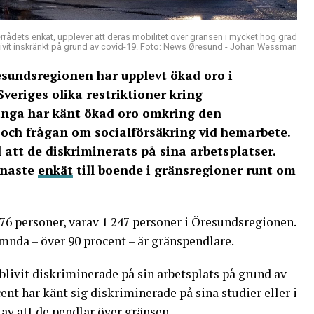
rådets enkät, upplever att deras mobilitet över gränsen i mycket hög grad
livit inskränkt på grund av covid-19. Foto: News Øresund - Johan Wessman
esundsregionen har upplevt ökad oro i
veriges olika restriktioner kring
ånga har känt ökad oro omkring den
och frågan om socialförsäkring vid hemarbete.
 att de diskriminerats på sina arbetsplatser.
enaste
enkät
till boende i gränsregioner runt om
676 personer, varav 1 247 personer i Öresundsregionen.
mnda – över 90 procent – är gränspendlare.
e blivit diskriminerade på sin arbetsplats på grund av
ent har känt sig diskriminerade på sina studier eller i
av att de pendlar över gränsen.