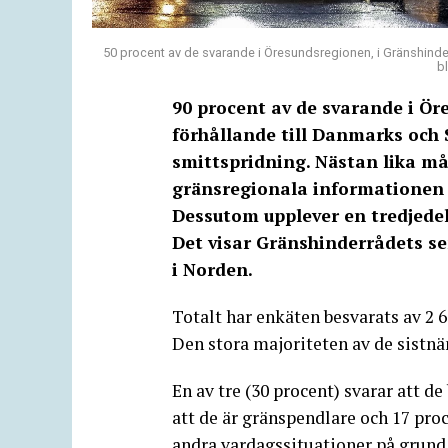
50 procent av de svarande i Öresundsregionen, i Gränshinder
b
90 procent av de svarande i Ör
förhållande till Danmarks och S
smittspridning. Nästan lika m
gränsregionala informationen 
Dessutom upplever en tredjedel
Det visar Gränshinderrådets s
i Norden.
Totalt har enkäten besvarats av 2 
Den stora majoriteten av de sistnä
En av tre (30 procent) svarar att d
att de är gränspendlare och 17 proc
andra vardagssituationer på grund 