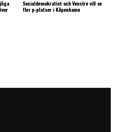
jliga
Socialdemokratiet och Venstre vill se
över
fler p-platser i Köpenhamn