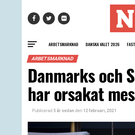
ARBETSMARKNAD
DANSKA VALET 2026
FAS
ARBETSMARKNAD
Danmarks och Sv
har orsakat mes
Publicerad
5 år sedan
den
12 februari, 2021