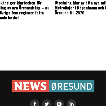
kåne ger klartecken för
Utredning klar av åtta nya mö
ing av nya Öresundståg – nu
Metrolinjer i Köpenhamn och 
övriga fem regioner fatta
Öresund till 2070
ande beslut