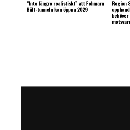
”Inte längre realistiskt” att Fehmarn
Region S
Bält-tunneln kan öppna 2029
upphandl
behöver 
motsvar