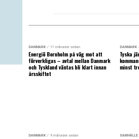
DANMARK
11 månader sedan
DANMARK
Energiö Bornholm på väg mot att
Tyska jä
förverkligas – avtal mellan Danmark
kommand
och Tyskland väntas bli klart innan
minst tr
årsskiftet
DANMARK
9 månader sedan
SAMHÄLLE