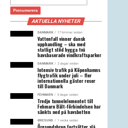
AKTUELLA NYHETER
DANMARK
17 timmar sedan
Vattenfall vinner dansk
upphandling – ska med
statligt stöd bygga två
havsbaserade vindkraftsparker
DANMARK
2 dagar sedan
Intensiv trafik på Köpenhamns
flygtrafik under juli – fler
internationella gäster reser
till Danmark
FEHMARN
3 dagar sedan
Tredje tunnelelementet till
Fehmarn Bält-förbindelsen har
sänkts ned på havsbotten
ØRESUND
1 vecka sedan
Öresundsbron fortsätter slå