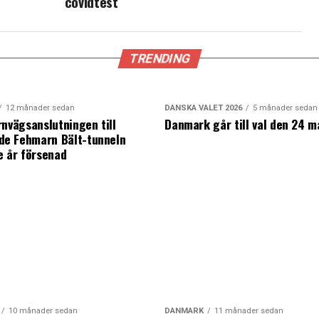
covidtest
TRENDING
12 månader sedan
DANSKA VALET 2026
5 månader sedan
rnvägsanslutningen till
Danmark går till val den 24 m
e Fehmarn Bält-tunneln
e år försenad
10 månader sedan
DANMARK
11 månader sedan