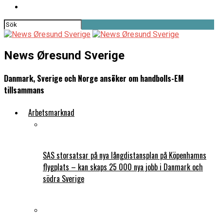
News Øresund Sverige
Danmark, Sverige och Norge ansöker om handbolls-EM
tillsammans
Arbetsmarknad
SAS storsatsar på nya långdistansplan på Köpenhamns
flygplats – kan skaps 25 000 nya jobb i Danmark och
södra Sverige