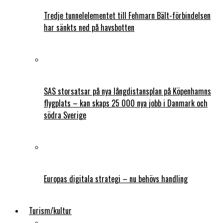
Tredje tunnelelementet till Fehmarn Bält-förbindelsen
har sänkts ned på havsbotten
SAS storsatsar på nya långdistansplan på Köpenhamns
flygplats – kan skaps 25 000 nya jobb i Danmark och
södra Sverige
Europas digitala strategi – nu behövs handling
Turism/kultur