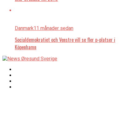
Danmark
11 månader sedan
Socialdemokratiet och Venstre vill se fler p-platser i
Köpenhamn
Copyright © 2017 Zox
Redaktionen
News Theme. Theme
by MVP Themes,
powered by
redaktion@newsoresund.org
WordPress.
+46 40 30 56 30