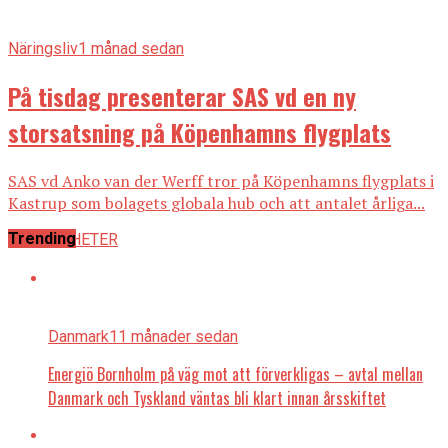
Näringsliv
1 månad sedan
På tisdag presenterar SAS vd en ny
storsatsning på Köpenhamns flygplats
SAS vd Anko van der Werff tror på Köpenhamns flygplats i
Kastrup som bolagets globala hub och att antalet årliga...
Trending
ALLA NYHETER
Danmark
11 månader sedan
Energiö Bornholm på väg mot att förverkligas – avtal mellan
Danmark och Tyskland väntas bli klart innan årsskiftet