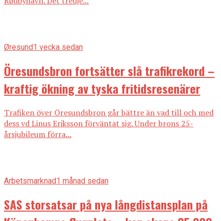
Rødbyhavn. Det tredje...
Øresund
1 vecka sedan
Öresundsbron fortsätter slå trafikrekord –
kraftig ökning av tyska fritidsresenärer
Trafiken över Öresundsbron går bättre än vad till och med
dess vd Linus Eriksson förväntat sig. Under brons 25-
årsjubileum förra...
Arbetsmarknad
1 månad sedan
SAS storsatsar på nya långdistansplan på