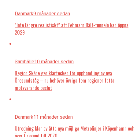
Danmark
9 månader sedan
”Inte längre realistiskt” att Fehmarn Bält-tunneln kan öppna
2029
Samhälle
10 månader sedan
Region Skåne ger klartecken för upphandling av nya
Öresundståg – nu behöver övriga fem regioner fatta
motsvarande beslut
Danmark
11 månader sedan
Utredning klar av åtta nya möjliga Metrolinjer i Köpenhamn och
över Öresund till 2070