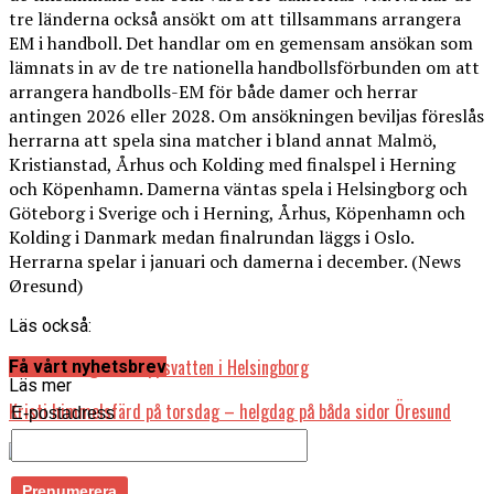
tre länderna också ansökt om att tillsammans arrangera
EM i handboll. Det handlar om en gemensam ansökan som
lämnats in av de tre nationella handbollsförbunden om att
arrangera handbolls-EM för både damer och herrar
antingen 2026 eller 2028. Om ansökningen beviljas föreslås
herrarna att spela sina matcher i bland annat Malmö,
Kristianstad, Århus och Kolding med finalspel i Herning
och Köpenhamn. Damerna väntas spela i Helsingborg och
Göteborg i Sverige och i Herning, Århus, Köpenhamn och
Kolding i Danmark medan finalrundan läggs i Oslo.
Herrarna spelar i januari och damerna i december. (News
Øresund)
Läs också:
Källsortering av avloppsvatten i Helsingborg
Få vårt nyhetsbrev
Läs mer
Kristi himmelsfärd på torsdag – helgdag på båda sidor Öresund
E-postadress