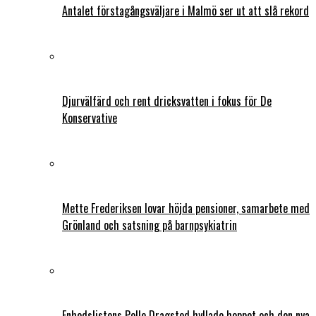
Antalet förstagångsväljare i Malmö ser ut att slå rekord
Djurvälfärd och rent dricksvatten i fokus för De
Konservative
Mette Frederiksen lovar höjda pensioner, samarbete med
Grönland och satsning på barnpsykiatrin
Enhedslistens Pelle Dragsted hyllade hoppet och den nya