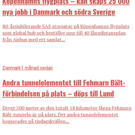
Köpenhamns flygplats – kan skaps 25 000
nya jobb i Danmark och södra Sverige
80-årsjubilerande SAS storsatar på Köpenhamns flygplats
som global hub och beställer upp till 40 långdistansplan
från Airbus med ett samlat...
Danmark
1 månad sedan
Andra tunnelelementet till Fehmarn Bält-
förbindelsen på plats – döps till Lund
Drygt 500 meter av den totalt 18 kilometer långa Fehmarn
Bält-tunneln är på plats. Det andra tunnelelementet
bogserades på tisdagskvällen...