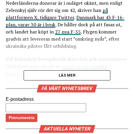
Nederländerna donerar är i nuläget okänt, men enligt
Zelenskyj själv rör det sig om 42, skriver han
på
plattformen X, tidigare Twitter
.
Danmark har 43 F-16-
plan, varav 30 är i bruk
. De håller dock på att fasas ut,
och landet har köpt in
27 nya F-35
. Flygen kommer
gradvis att levereras med start ”omkring nyår”, efter
ukrainska piloter fått utbildning.
Vid Zelenskyjs Sverigebesök skrev han och statsminister
Ulf Kristersson (M) på ett
avtal om att svenska
Stridsfordon 90
gemensamt ska börja tillverkas i
LÄS MER
Ukraina. När de första ukrainsktillverkade fordon är
färdiga är oklart, men Zelenskyj lyfte den långsiktiga
FÅ VÅRT NYHETSBREV
avskräckande effekten det skulle ha. Men Zelenskyj fick
E-postadress
inte det besked Ukraina verkligen ville ha – Sverige
kommer i nuläget inte att leverera några Jas Gripen-
plan.
Helt uteslutet är det inte
, enligt statminister Ulf
Kristersson. Tidigare har dock försvarsminister Pål
AKTUELLA NYHETER
Jonsson (M) sagt att Sverige själva
behöver de plan som