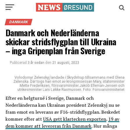
DANMARK
Danmark och Nederländerna
skickar stridsflygplan till Ukraina
– inga Gripenplan från Sverige
Publicerad
3 år sedan
den
21 augusti, 2023
Volodomyr Zelenskyj landade i Skrydstrup tillsammans med Olena
Zelenska. Där togs han emot av kronprinsessan Mary, statsminister
Mette Frederiksen, försvarsminister Jakob Elleman-Jensen och
utrikesminister Lars Løkke Rasmussen. Foto: Forsvarsministeriet
Efter en helgturné i Sverige, Danmark och
Nederländerna kan Ukrainas president Zelenskyj nu se
fram emot en leverans av F16-stridsflygplan. Beskedet
kommer efter att
USA gett klartecken exporten
.
19 av
dem kommer att levereras från Danmark
. Hur många