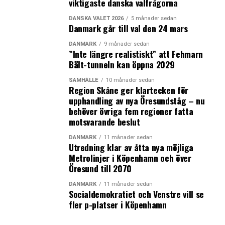
viktigaste danska valfrågorna
LÄS OCKSÅ:
DANSKA VALET 2026
5 månader sedan
Danmark går till val den 24 mars
Nästan 3 miljoner sysselsatta i Danmark – ökade med 3
500 under juni
DANMARK
9 månader sedan
”Inte längre realistiskt” att Fehmarn
Svenska kronkursen närmar sig nytt bottenrekord –
Bält-tunneln kan öppna 2029
nästan 160 svenska kronor för 100 danska kronor
SAMHÄLLE
10 månader sedan
Region Skåne ger klartecken för
upphandling av nya Öresundståg – nu
behöver övriga fem regioner fatta
motsvarande beslut
DANMARK
11 månader sedan
Utredning klar av åtta nya möjliga
Metrolinjer i Köpenhamn och över
Öresund till 2070
DANMARK
11 månader sedan
Socialdemokratiet och Venstre vill se
fler p-platser i Köpenhamn