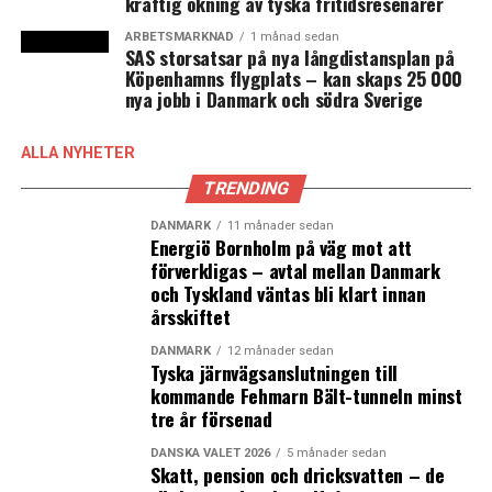
kraftig ökning av tyska fritidsresenärer
Kristersson (M), talman Andreas Norlen (M),
överbefälhavare Micael Bydén samt partiledarna för
ARBETSMARKNAD
1 månad sedan
SAS storsatsar på nya långdistansplan på
samtliga riksdagspartier. Senare tog kung Carl XVI
Köpenhamns flygplats – kan skaps 25 000
Gustaf och drottning Silvia emot honom på
nya jobb i Danmark och södra Sverige
Stenhammar slott.
ALLA NYHETER
Samma dag flög Zelenskyj och Zelenska till
Danmark, efter ett kort uppehåll i Nederländerna
TRENDING
där premiärminister Mark Rutte meddelade att de
DANMARK
11 månader sedan
kommer skicka F16-plan. I Danmark togs de emot av
Energiö Bornholm på väg mot att
statsminister Mette Frederiksen (S),
förverkligas – avtal mellan Danmark
och Tyskland väntas bli klart innan
försvarsminister Jakob Ellemann-Jensen (V) och
årsskiftet
utrikesminister Lars Løkke Rasmussen (M).
DANMARK
12 månader sedan
Under måndagen talade han i Folketinget, åt lunch
Tyska järnvägsanslutningen till
med drottning Margrethe och kronprinsesseparet,
kommande Fehmarn Bält-tunneln minst
tre år försenad
samt talade inför publik framför Christiansborg.
DANSKA VALET 2026
5 månader sedan
Skatt, pension och dricksvatten – de