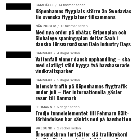
finns
, även om ukrainska piloter
ska få testflyga Jas
SAMHÄLLE
14 timmar sedan
Köpenhamns flygplats större än Swedavias
Gripen
. (News Øresund)
tio svenska flygplatser tillsammans
Uppdatering 24/8:
Under torsdagen meddelade
NÄRINGSLIV
18 timmar sedan
Med nya order på ubåtar, Gripenplan och
oppositionsledaren Magdalena Andersson (S) på en
Globaleye spaningsplan deltar Saab i
pressträff att de vill att Sverige ”förbereder sig” för att
danska försvarsmässan Dalo Industry Days
skicka Jas Gripen till Ukraina,
skriver TT
. Något datum
DANMARK
4 dagar sedan
vill Socialdemokraterna inte sätta, men det måste ske
Vattenfall vinner dansk upphandling – ska
efter att Sverige blivit Natomedlem.
med statligt stöd bygga två havsbaserade
vindkraftsparker
Fakta: President Zelenskyjs statsbesök
DANMARK
5 dagar sedan
Intensiv trafik på Köpenhamns flygtrafik
President Volodymyr Zelenskyj och Ukrainas första
under juli – fler internationella gäster
reser till Danmark
dam Olena Zolenska kom till Sverige lördagen den
19 augusti, ett möte som annonserades först när de
FEHMARN
6 dagar sedan
landat på svensk mark. Det var presidentens andra
Tredje tunnelelementet till Fehmarn Bält-
förbindelsen har sänkts ned på havsbotten
besök sedan Rysslands fullskaliga invasion.
ØRESUND
2 veckor sedan
I Sverige träffade han, förutom statsminister Ulf
Öresundsbron fortsätter slå trafikrekord –