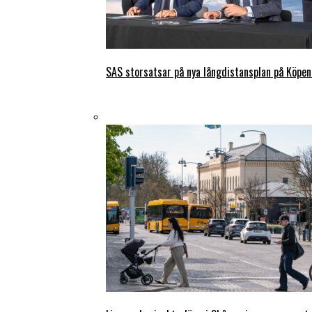
SAS storsatsar på nya långdistansplan på Köpe