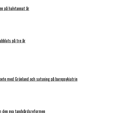
en på halvtannat år
bblats på tre år
bete med Grönland och satsning på barnpsykiatrin
ch den nya tandvårdsreformen