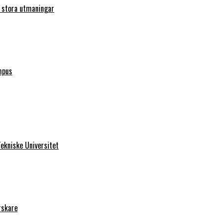
r stora utmaningar
mpus
ekniske Universitet
rskare