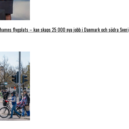
nhamns flygplats – kan skaps 25 000 nya jobb i Danmark och södra Sver