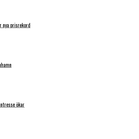
 nya prisrekord
enhamn
intresse ökar