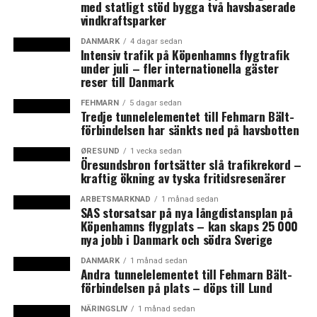
uteslutas, och det speciella med Danmark är att
med statligt stöd bygga två havsbaserade
vindkraftsparker
statsministern kan fatta det beslutet helt utan att
konsultera sina egna regeringspartners.”
DANMARK
4 dagar sedan
Intensiv trafik på Köpenhamns flygtrafik
under juli – fler internationella gäster
Mittenregeringen kommer bli valfråga
reser till Danmark
För närvarande har Danmark en blocköverskridande
majoritetsregering, som består av Socialdemokratiet,
FEHMARN
5 dagar sedan
Tredje tunnelelementet till Fehmarn Bält-
det högerliberala partiet Venstre och mittenpartiet
förbindelsen har sänkts ned på havsbotten
Moderaterne.
ØRESUND
1 vecka sedan
Öresundsbron fortsätter slå trafikrekord –
Den ovanliga SVM-regeringen kommer i sig bli en
kraftig ökning av tyska fritidsresenärer
valfråga, tror Jakob Nielsen. Han bedömer chansen att
den blir kvar efter valet som liten, och att valrörelsen
ARBETSMARKNAD
1 månad sedan
SAS storsatsar på nya långdistansplan på
till stor del kommer att handla om vilka partier som kan
Köpenhamns flygplats – kan skaps 25 000
och vill samarbeta.
nya jobb i Danmark och södra Sverige
DANMARK
1 månad sedan
“SVM-regeringen befinner sig i en svag position och
Andra tunnelelementet till Fehmarn Bält-
kommer sannolikt inte att fortsätta. Det är dock mycket
förbindelsen på plats – döps till Lund
möjligt att Danmark får en ny mittenregering, bara med
NÄRINGSLIV
1 månad sedan