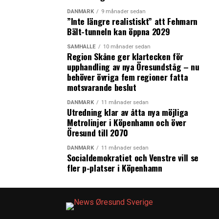
förtroendet för partiet. Även Mette Fredriksens
DANMARK
9 månader sedan
”Inte längre realistiskt” att Fehmarn
Socialdemokrater har ökat starkt i opinionen.
Bält-tunneln kan öppna 2029
Jakob Nielsen tror däremot inte att frågan om
SAMHÄLLE
10 månader sedan
Grönlandskrisen kommer vara central under själva
Region Skåne ger klartecken för
upphandling av nya Öresundståg – nu
valkampanjen.
behöver övriga fem regioner fatta
motsvarande beslut
“Även om Danmark står inför sin allvarligaste kris sedan
andra världskriget, med Trumps anspråk på Grönland,
DANMARK
11 månader sedan
Utredning klar av åtta nya möjliga
kommer inrikespolitiska frågor att dominera
Metrolinjer i Köpenhamn och över
valrörelsen.”
Öresund till 2070
Han menar att storleken på den danska välfärdsstaten,
DANMARK
11 månader sedan
Socialdemokratiet och Venstre vill se
och hur denna ska finansieras, kommer vara kärnfrågan
fler p-platser i Köpenhamn
under valet. Teman som skattesänkningar och
pensionsålder kommer därför vara centrala.
I år är det nationella val i både Sverige och Danmark.
Folketingsvalet måste hållas inom fyra år från det