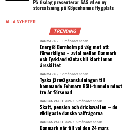
andra partier.”
På tisdag presenterar SAS vd en ny
storsatsning på Köpenhamns flygplats
Jakob Nielsen spekulerar kring att vänstern kommer
försöka dra tillbaka Socialdemokraterna vänsterut.
ALLA NYHETER
Samtidigt kan högern få svårt att få den majoritet den
TRENDING
hoppas på, då oenigheten inom det blå blocket är
stort.
DANMARK
11 månader sedan
Energiö Bornholm på väg mot att
förverkligas – avtal mellan Danmark
“Och de kan knappast få en majoritet utan Moderaterne
och Tyskland väntas bli klart innan
under ledning av Lars Løkke Rasmussen – och hans
årsskiftet
relation till Dansk Folkeparti och (partiledaren, red.)
Morten Messerschmidt är iskall.”
DANMARK
12 månader sedan
Tyska järnvägsanslutningen till
kommande Fehmarn Bält-tunneln minst
Ännu hopp för regeringspartierna
tre år försenad
Oväntat nog har Grönlandskrisen vänt opinionsläget
för både Socialdemokratiet och Moderaterne. Tidigare i
DANSKA VALET 2026
5 månader sedan
Skatt, pension och dricksvatten – de
år låg Moderaterne nära tvåprocentsspärren till
viktigaste danska valfrågorna
Folketinget, enligt
Altinget.
Men partiledaren och
utrikesminister Lars Løkke Rasmussens hittills
DANSKA VALET 2026
5 månader sedan
Danmark går till val den 24 mars
framgångsrika hantering av Grönlandskrisen har ökat