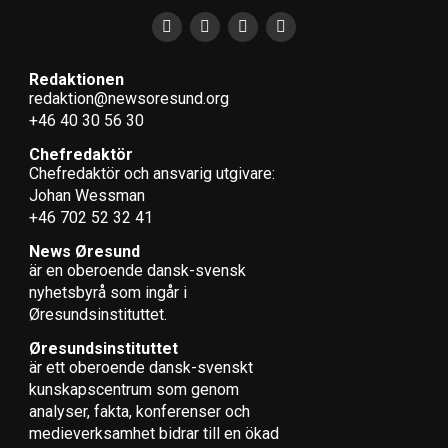
senaste, det vill säga senast den 31 oktober.
Statsministern utlyser när valet ska hållas. I Sverige hålls
val till kommun, region och riksdag den andra söndagen i
Redaktionen
september vart fjärde år. News Øresund kommer under
redaktion@newsoresund.org
året återkommande skriva om valen ur flera perspektiv.
+46 40 30 56 30
Här kan du läsa samtliga artiklar om det danska valet.
Chefredaktör
Chefredaktör och ansvarig utgivare:
Nästa vecka: Så fungerar det danska valet
Johan Wessman
+46 702 52 32 41
LÄS OCKSÅ:
News Øresund
är en oberoende dansk-svensk
Valrörelsen startar med plakatdagen – så här funkar
nyhets­byrå som ingår i
det danska valet
Øresundsinstituttet.
Øresundsinstituttet
är ett oberoende dansk-svenskt
kunskapscentrum som genom
analyser, fakta, konferenser och
medieverksamhet bidrar till en ökad