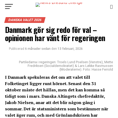
DANSKA VALET 2026
Danmark gör sig redo för val –
opinionen har vänt för regeringen
Publicerad
6 månader sedan
den
13 februari, 2026
Partiledarna i regeringen: Troels Lund Poelsen (Venstre), Mette
Fredriksen (Socialdemokratiet) & Lars Løkke Rasmussen
(Moderaterne). Foto: Hasse Ferrold
I Danmark spekuleras det
om
att
valet
till
Folketinget
ligger
runt
hörnet.
Senast den
31
oktober måste det hållas,
me
n
det
kan
komma så
tidigt
som i mars
.
D
anska
Altingets
chefredaktör
,
Jakob Nielsen,
anar
att det
blir
någon
gång
i
sommar
.
Det är statsministern som bestämmer när
valet
äg
er
rum, och med
Grönlandskrisen har