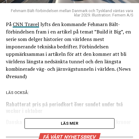
Fehmarn Bält-förbindelsen mellan Danmark och Tyskland väntas vara
klar 2029. Illustration: Femern A/S
På
CNN Travel
lyfts den kommande Fehmarn Bält-
förbindelsen fram i en artikel på temat ”Build it Big”, en
serie som delger historier om världens mest
imponerande tekniska bedrifter. Förbindelsen
uppmärksammas i artikeln för att den kommer att bli
världens längsta nedsänkta tunnel och den längsta
kombinerade väg- och järnvägstunneln i världen. (News
Øresund)
LÄS OCKSÅ:
Rabatterat pris på periodkort över sundet under två
veckor i oktober
Danska regeringen vill införa en flygavgift på 13 kronor
LÄS MER
FÅ VÅRT NYHETSBREV