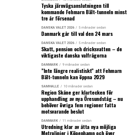
Tyska järnvägsanslutningen till
kommande Fehmarn Bält-tunneln minst
tre år försenad
DANSKA VALET 2026
5 månader sedan
Danmark går till val den 24 mars
DANSKA VALET 2026
5 månader sedan
Skatt, pension och dricksvatten – de
viktigaste danska valfrågorna
DANMARK
9 månader sedan
”Inte längre realistiskt” att Fehmarn
Bält-tunneln kan öppna 2029
SAMHÄLLE
10 månader sedan
Region Skåne ger klartecken för
upphandling av nya Öresundståg – nu
behöver övriga fem regioner fatta
motsvarande beslut
DANMARK
11 månader sedan
Utredning klar av åtta nya möjliga
Metrolinjer i Köpenhamn och över