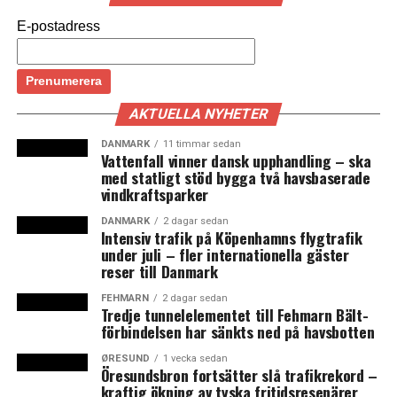
E-postadress
AKTUELLA NYHETER
DANMARK
11 timmar sedan
Vattenfall vinner dansk upphandling – ska
med statligt stöd bygga två havsbaserade
vindkraftsparker
DANMARK
2 dagar sedan
Intensiv trafik på Köpenhamns flygtrafik
under juli – fler internationella gäster
reser till Danmark
FEHMARN
2 dagar sedan
Tredje tunnelelementet till Fehmarn Bält-
förbindelsen har sänkts ned på havsbotten
ØRESUND
1 vecka sedan
Öresundsbron fortsätter slå trafikrekord –
kraftig ökning av tyska fritidsresenärer