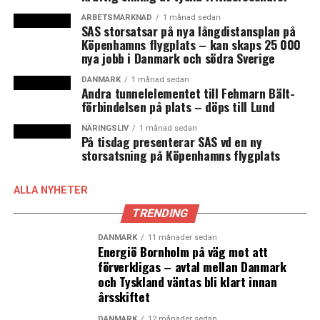
ARBETSMARKNAD
1 månad sedan
SAS storsatsar på nya långdistansplan på
Köpenhamns flygplats – kan skaps 25 000
nya jobb i Danmark och södra Sverige
DANMARK
1 månad sedan
Andra tunnelelementet till Fehmarn Bält-
förbindelsen på plats – döps till Lund
NÄRINGSLIV
1 månad sedan
På tisdag presenterar SAS vd en ny
storsatsning på Köpenhamns flygplats
ALLA NYHETER
TRENDING
DANMARK
11 månader sedan
Energiö Bornholm på väg mot att
förverkligas – avtal mellan Danmark
och Tyskland väntas bli klart innan
årsskiftet
DANMARK
12 månader sedan