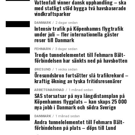
Vattenfall vinner dansk upphandling – ska
med statligt stöd bygga två havsbaserade
vindkraftsparker
DANMARK
2 dagar sedan
Intensiv trafik på Köpenhamns flygtrafik
under juli – fler internationella gäster
reser till Danmark
FEHMARN
3 dagar sedan
Tredje tunnelelementet till Fehmarn Bält-
förbindelsen har sänkts ned på havsbotten
ØRESUND
1 vecka sedan
Öresundsbron fortsätter slå trafikrekord –
kraftig ökning av tyska fritidsresenärer
ARBETSMARKNAD
1 månad sedan
SAS storsatsar på nya långdistansplan på
Köpenhamns flygplats – kan skaps 25 000
nya jobb i Danmark och södra Sverige
DANMARK
1 månad sedan
Andra tunnelelementet till Fehmarn Bält-
förbindelsen på plats – döps till Lund