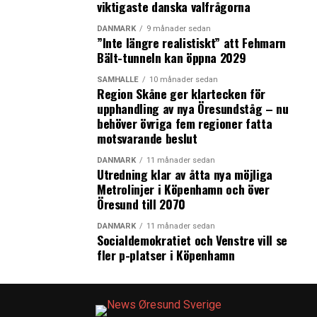
viktigaste danska valfrågorna
DANMARK
9 månader sedan
”Inte längre realistiskt” att Fehmarn
Bält-tunneln kan öppna 2029
SAMHÄLLE
10 månader sedan
Region Skåne ger klartecken för
upphandling av nya Öresundståg – nu
behöver övriga fem regioner fatta
motsvarande beslut
DANMARK
11 månader sedan
Utredning klar av åtta nya möjliga
Metrolinjer i Köpenhamn och över
Öresund till 2070
DANMARK
11 månader sedan
Socialdemokratiet och Venstre vill se
fler p-platser i Köpenhamn