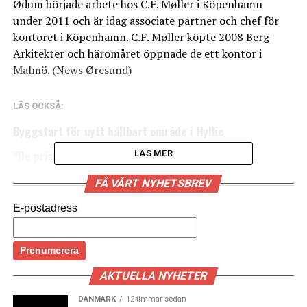
Ødum började arbete hos C.F. Møller i Köpenhamn
under 2011 och är idag associate partner och chef för
kontoret i Köpenhamn. C.F. Møller köpte 2008 Berg
Arkitekter och häromåret öppnade de ett kontor i
Malmö. (News Øresund)
LÄS OCKSÅ:
Byggstart för nytt hållbart område i Hyllie
”De prishöjningar vi ser nu är bara början”
LÄS MER
FÅ VÅRT NYHETSBREV
E-postadress
AKTUELLA NYHETER
DANMARK
12 timmar sedan