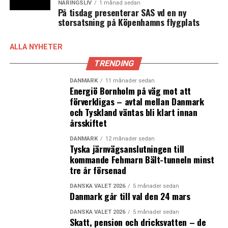
NÄRINGSLIV
1 månad sedan
På tisdag presenterar SAS vd en ny
storsatsning på Köpenhamns flygplats
ALLA NYHETER
TRENDING
DANMARK
11 månader sedan
Energiö Bornholm på väg mot att
förverkligas – avtal mellan Danmark
och Tyskland väntas bli klart innan
årsskiftet
DANMARK
12 månader sedan
Tyska järnvägsanslutningen till
kommande Fehmarn Bält-tunneln minst
tre år försenad
DANSKA VALET 2026
5 månader sedan
Danmark går till val den 24 mars
DANSKA VALET 2026
5 månader sedan
Skatt, pension och dricksvatten – de