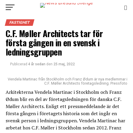
FASTIGHET
C.F. Møller Architects tar för
första gången in en svensk i
ledningsgruppen
Publicerad
4 år sedan
den
25 maj, 2022
Vendela Martinac från Stockholm och Franz Ødum är nya medlemmar i
C.F. Møller Architects företagsledning. Pressfoto
Arkitekterna Vendela Martinac i Stockholm och Franz
Ødum blir en del av företagsledningen för danska C.F.
Møller Architects. Enligt ett pressmeddelande är det
första gången i företagets historia som det ingår en
svensk person i ledningsgruppen. Vendela Martinac har
arbetat hos C.F. Møller i Stockholm sedan 2012. Franz