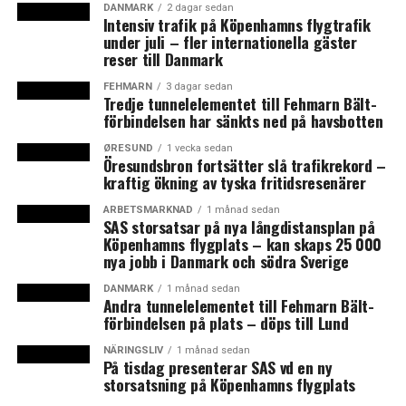
– Vi har tre gånger så stor omsättning som vanligt och
DANMARK
2 dagar sedan
Intensiv trafik på Köpenhamns flygtrafik
lika många extra passagerare. Våra chaufförer har fått
under juli – fler internationella gäster
det jäktigt med att sälja biljetter så det har varit svårt
reser till Danmark
att hålla tidtabellen, säger Jørgen Andersen som äger
FEHMARN
3 dagar sedan
Gråhundbus med åtta dagliga avgångar i varje riktning
Tredje tunnelelementet till Fehmarn Bält-
på vardagar mellan de två städerna.
förbindelsen har sänkts ned på havsbotten
ØRESUND
1 vecka sedan
Även Swebus med fyra dagliga avgångar i varje riktning
Öresundsbron fortsätter slå trafikrekord –
berättar om ett ökat antal resande. Under de två
kraftig ökning av tyska fritidsresenärer
strejkveckorna har passagerarantalet över Öresund ökat
ARBETSMARKNAD
1 månad sedan
med 300 procent och flera avgångar har dubblerats med
SAS storsatsar på nya långdistansplan på
Köpenhamns flygplats – kan skaps 25 000
extra bussar berättar presschefen Christel Grip för
nya jobb i Danmark och södra Sverige
News Øresund.
DANMARK
1 månad sedan
Andra tunnelelementet till Fehmarn Bält-
Jørgen Andersen glädjer sig över att tågstrejken gav
förbindelsen på plats – döps till Lund
Gråhundbus många nya kunder. För att klara
passagerarökningen har han därför satt in större ledade
NÄRINGSLIV
1 månad sedan
På tisdag presenterar SAS vd en ny
bussar.
storsatsning på Köpenhamns flygplats
– Jag hoppas att några av de nya passagerarna blir kvar