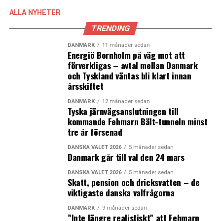
efter strejken nu när de lärt känna rutten, säger Jørgen
ALLA NYHETER
Andersen. (News Øresund – Peter Mulvany)
TRENDING
LÄS OCKSÅ:
DANMARK
11 månader sedan
Energiö Bornholm på väg mot att
Rekordlön ska locka pedagoger till Köpenhamns utsatta
förverkligas – avtal mellan Danmark
områden
och Tyskland väntas bli klart innan
årsskiftet
Dansk ekonomi ökar farten – BNP tillbaka på samma
nivå som före krisen
DANMARK
12 månader sedan
Tyska järnvägsanslutningen till
kommande Fehmarn Bält-tunneln minst
tre år försenad
DANSKA VALET 2026
5 månader sedan
Danmark går till val den 24 mars
DANSKA VALET 2026
5 månader sedan
Skatt, pension och dricksvatten – de
viktigaste danska valfrågorna
DANMARK
9 månader sedan
”Inte längre realistiskt” att Fehmarn