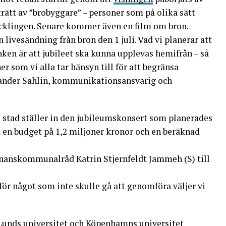
trätt av ”brobyggare” – personer som på olika sätt
vecklingen. Senare kommer även en film om bron.
 livesändning från bron den 1 juli. Vad vi planerar att
anken är att jubileet ska kunna upplevas hemifrån – så
ner som vi alla tar hänsyn till för att begränsa
xander Sahlin, kommunikationsansvarig och
 stad ställer in den jubileumskonsert som planerades
d en budget på 1,2 miljoner kronor och en beräknad
inanskommunalråd Katrin Stjernfeldt Jammeh (S) till
 för något som inte skulle gå att genomföra väljer vi
 Lunds universitet och Köpenhamns universitet