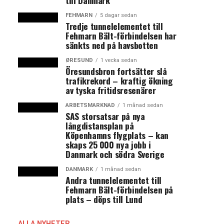
till Danmark
FEHMARN
5 dagar sedan
Tredje tunnelelementet till
Fehmarn Bält-förbindelsen har
sänkts ned på havsbotten
ØRESUND
1 vecka sedan
Öresundsbron fortsätter slå
trafikrekord – kraftig ökning
av tyska fritidsresenärer
ARBETSMARKNAD
1 månad sedan
SAS storsatsar på nya
långdistansplan på
Köpenhamns flygplats – kan
skaps 25 000 nya jobb i
Danmark och södra Sverige
DANMARK
1 månad sedan
Andra tunnelelementet till
Fehmarn Bält-förbindelsen på
plats – döps till Lund
ALLA NYHETER