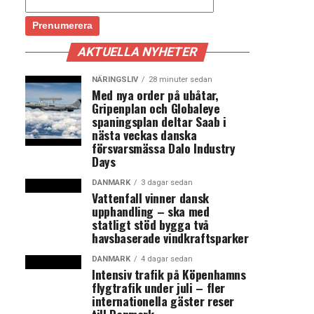
AKTUELLA NYHETER
NÄRINGSLIV
28 minuter sedan
Med nya order på ubåtar,
Gripenplan och Globaleye
spaningsplan deltar Saab i
nästa veckas danska
försvarsmässa Dalo Industry
Days
DANMARK
3 dagar sedan
Vattenfall vinner dansk
upphandling – ska med
statligt stöd bygga två
havsbaserade vindkraftsparker
DANMARK
4 dagar sedan
Intensiv trafik på Köpenhamns
flygtrafik under juli – fler
internationella gäster reser