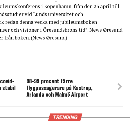
jubileumskonferens i Köpenhamn från den 23 april till
ndsstudier vid Lunds universitet och
ck redan denna vecka med jubileumsboken
nser och visioner i Öresundsbrons tid”. News Øresund
er från boken. (News Øresund)
 covid-
98-99 procent färre
 stabil
flygpassagerare på Kastrup,
Arlanda och Malmö Airport
TRENDING