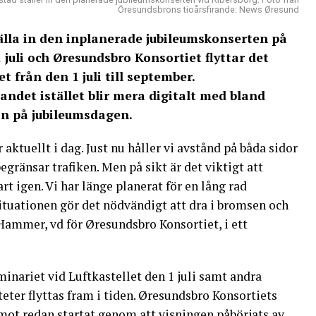
Öresundsbrons tioårsfirande: News Øresund
älla in den inplanerade jubileumskonserten på
juli och Øresundsbro Konsortiet flyttar det
 från den 1 juli till september.
ndet istället blir mera digitalt med bland
on på jubileumsdagen.
ktuellt i dag. Just nu håller vi avstånd på båda sidor
gränsar trafiken. Men på sikt är det viktigt att
t igen. Vi har länge planerat för en lång rad
ituationen gör det nödvändigt att dra i bromsen och
ammer, vd för Øresundsbro Konsortiet, i ett
minariet vid Luftkastellet den 1 juli samt andra
eter flyttas fram i tiden. Øresundsbro Konsortiets
emot redan startat genom att
visningen
påbörjats av