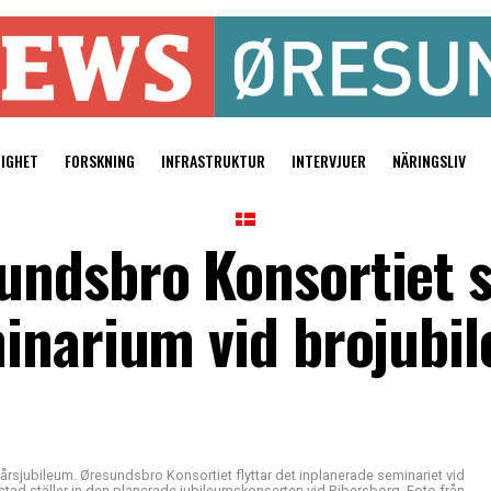
TIGHET
FORSKNING
INFRASTRUKTUR
INTERVJUER
NÄRINGSLIV
ndsbro Konsortiet st
narium vid brojubile
-årsjubileum. Øresundsbro Konsortiet flyttar det inplanerade seminariet vid
 stad ställer in den planerade jubileumskonserten vid Ribersborg. Foto från