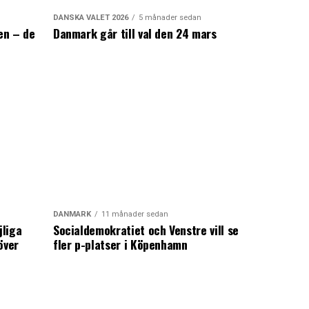
DANSKA VALET 2026
5 månader sedan
en – de
Danmark går till val den 24 mars
a
DANMARK
11 månader sedan
jliga
Socialdemokratiet och Venstre vill se
över
fler p-platser i Köpenhamn