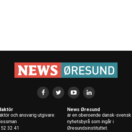
daktör
News Øresund
ktör och ansvarig utgivare:
är en oberoende dansk-svensk
Wessman
nyhets­byrå som ingår i
 52 32 41
Øresundsinstituttet.