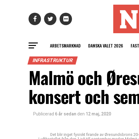
ARBETSMARKNAD
DANSKA VALET 2026
FAS
INFRASTRUKTUR
Malmö och Øresu
konsert och semi
Publicerad
6 år sedan
den
12 maj, 2020
Det blir inget fysiskt firande av Øresundsbrons 20
Luftkastellet från den 1 juli till september medan Malmö