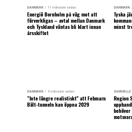
DANMARK
11 månader sedan
DANMARK
Energiö Bornholm på väg mot att
Tyska jä
förverkligas – avtal mellan Danmark
kommand
och Tyskland väntas bli klart innan
minst tr
årsskiftet
DANMARK
9 månader sedan
SAMHÄLLE
”Inte längre realistiskt” att Fehmarn
Region S
Bält-tunneln kan öppna 2029
upphandl
behöver 
motsvar