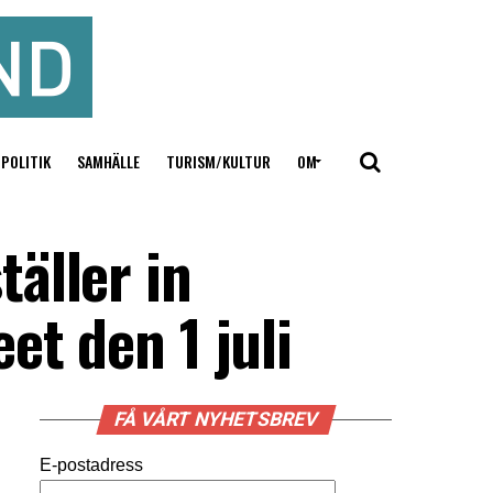
POLITIK
SAMHÄLLE
TURISM/KULTUR
OM
äller in
et den 1 juli
FÅ VÅRT NYHETSBREV
E-postadress