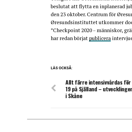
beslutat att flytta en inplanerad 
den 23 oktober. Centrum för Øresu
Øresundsinstituttet utkommer do
”Checkpoint 2020 – människor, grä
har redan börjat
publicera
intervju
LÄS OCKSÅ:
Allt färre intensivvårdas för
19 på Själland – utvecklingen
i Skåne