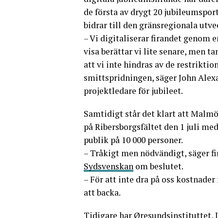
de första av drygt 20 jubileumspor
bidrar till den gränsregionala ut
– Vi digitaliserar firandet genom en
visa berättar vi lite senare, men t
att vi inte hindras av de restriktio
smittspridningen, säger John Ale
projektledare för jubileet.
Samtidigt står det klart att Malmö
på Ribersborgsfältet den 1 juli me
publik på 10 000 personer.
– Tråkigt men nödvändigt, säger f
Sydsvenskan
om beslutet.
– För att inte dra på oss kostnader
att backa.
Tidigare har Øresundsinstituttet,