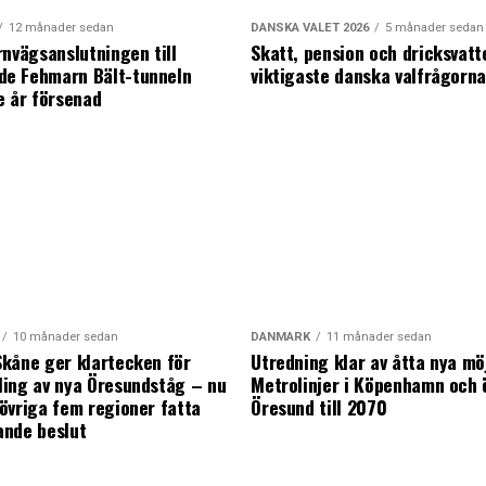
12 månader sedan
DANSKA VALET 2026
5 månader sedan
rnvägsanslutningen till
Skatt, pension och dricksvatt
e Fehmarn Bält-tunneln
viktigaste danska valfrågorn
e år försenad
10 månader sedan
DANMARK
11 månader sedan
kåne ger klartecken för
Utredning klar av åtta nya mö
ing av nya Öresundståg – nu
Metrolinjer i Köpenhamn och 
övriga fem regioner fatta
Öresund till 2070
ande beslut