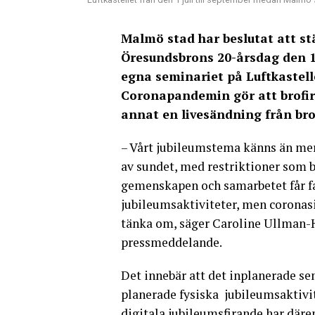
Malmö stad har beslutat att st
Öresundsbrons 20-årsdag den 1 
egna seminariet på Luftkastellet
Coronapandemin gör att brofira
annat en livesändning från br
– Vårt jubileumstema känns än mer a
av sundet, med restriktioner som be
gemenskapen och samarbetet får far
jubileumsaktiviteter, men coronas
tänka om, säger Caroline Ullman-H
pressmeddelande.
Det innebär att det inplanerade se
planerade fysiska jubileumsaktivit
digitala jubileumsfirande har där