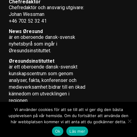
Chefredaktör
Chefredaktör och ansvarig utgivare:
Johan Wessman
+46 702 52 32 41
News Øresund
är en oberoende dansk-svensk
nyhets­byrå som ingår i
Øresundsinstituttet.
Øresundsinstituttet
är ett oberoende dansk-svenskt
kunskapscentrum som genom
analyser, fakta, konferenser och
medieverksamhet bidrar till en ökad
kännedom om utvecklingen i
regionen.
Vi använder cookies för att se till att vi ger dig den bästa
upplevelsen på vår hemsida. Om du fortsätter att använda den
här webbplatsen kommer vi att anta att du godkänner detta.
Copyright © 2017 Zox News Theme. Theme by MVP Themes, powered
Ok
Läs mer
by WordPress.