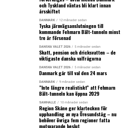
och Tyskland väntas bli klart innan
årsskiftet
DANMARK
12 månader sedan
Tyska järnvägsanslutningen till
kommande Fehmarn Bält-tunneln minst
tre år försenad
DANSKA VALET 2026
5 månader sedan
Skatt, pension och dricksvatten – de
viktigaste danska valfrågorna
DANSKA VALET 2026
5 månader sedan
Danmark går till val den 24 mars
DANMARK
9 månader sedan
”Inte längre realistiskt” att Fehmarn
Bält-tunneln kan öppna 2029
SAMHÄLLE
10 månader sedan
Region Skåne ger klartecken för
upphandling av nya Öresundståg – nu
behöver övriga fem regioner fatta
motsvarande beslut