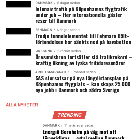
DANMARK
5 dagar sedan
Dessutom kommer de alltså oanmälda.
Intensiv trafik på Köpenhamns flygtrafik
under juli – fler internationella gäster
reser till Danmark
Förändringen gjordes efter att en sammanställning år
2016 visat att risken för att råka ut för en olycka var
FEHMARN
6 dagar sedan
Tredje tunnelelementet till Fehmarn Bält-
dubbelt så stor för anställda i bygg- och
förbindelsen har sänkts ned på havsbotten
anläggningsbranschen jämfört med övriga de som
arbetade inom övriga sektorer. (News Øresund)
ØRESUND
2 veckor sedan
Öresundsbron fortsätter slå trafikrekord –
kraftig ökning av tyska fritidsresenärer
LÄS OCKSÅ:
ARBETSMARKNAD
1 månad sedan
SAS storsatsar på nya långdistansplan på
Rasmus Jarlov blir ny dansk näringslivsminister efter
Köpenhamns flygplats – kan skaps 25 000
Brian Mikkelsen
nya jobb i Danmark och södra Sverige
Nytt besöksrekord på soligt Folkemøde i Allinge på
Bornholm
ALLA NYHETER
TRENDING
DANMARK
11 månader sedan
Energiö Bornholm på väg mot att
förverkligas – avtal mellan Danmark