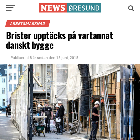
ARBETSMARKNAD
Brister upptäcks på vartannat
danskt bygge
Publicerad
8 år sedan
den
18 juni, 2018