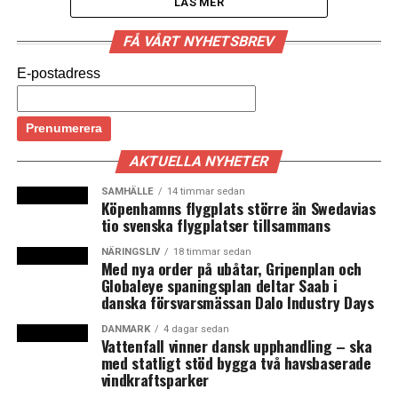
LÄS MER
Sedan rutinerna förändrades så att
FÅ VÅRT NYHETSBREV
arbetsmiljökontrollanterna kommer oanmälda till
E-postadress
danska byggen har antalet rapporterade brister ökat
kraftigt. I 48,9 procent av fallen har företagen fått
en anmärkning, visar en
rapport
från
Arbejdstilsynet
till Folketingets Beskæftigelsesudvalg.
AKTUELLA NYHETER
– Det är till exempel om man arbetar på en ställning
SAMHÄLLE
14 timmar sedan
Köpenhamns flygplats större än Swedavias
som inte satts upp korrekt, eller om det saknas
tio svenska flygplatser tillsammans
skyddsåtgärder mot att falla ner om man arbetar på ett
tak, säger Lene Teilberg, tillsynschef på Arbejdstilsynet,
NÄRINGSLIV
18 timmar sedan
Med nya order på ubåtar, Gripenplan och
till
DR Nyheder
.
Globaleye spaningsplan deltar Saab i
danska försvarsmässan Dalo Industry Days
Tidigare anmälde myndigheten sina besök i förväg och
kontrollerade då enbart ett företag i taget. I
DANMARK
4 dagar sedan
Vattenfall vinner dansk upphandling – ska
genomsnitt fick 13 procent av bolagen en anmärkning.
med statligt stöd bygga två havsbaserade
Nu ser arbetsmiljökontrollanterna till hela
vindkraftsparker
byggarbetsplatsen och alla företag som arbetar där.