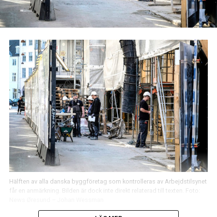
Hälften av alla danska byggföretag som kontrolleras av Arbejdstilsynet
får en anmärkning. Bilden är dock inte direkt relaterad till texten. Foto:
News Øresund – Johan Wessman