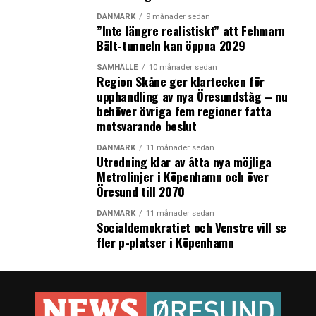
DANMARK
9 månader sedan
”Inte längre realistiskt” att Fehmarn
Bält-tunneln kan öppna 2029
SAMHÄLLE
10 månader sedan
Region Skåne ger klartecken för
upphandling av nya Öresundståg – nu
behöver övriga fem regioner fatta
motsvarande beslut
DANMARK
11 månader sedan
Utredning klar av åtta nya möjliga
Metrolinjer i Köpenhamn och över
Öresund till 2070
DANMARK
11 månader sedan
Socialdemokratiet och Venstre vill se
fler p-platser i Köpenhamn