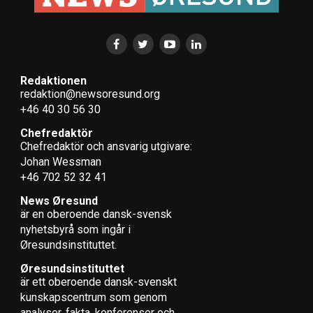
Redaktionen
redaktion@newsoresund.org
+46 40 30 56 30
Chefredaktör
Chefredaktör och ansvarig utgivare:
Johan Wessman
+46 702 52 32 41
News Øresund
är en oberoende dansk-svensk
nyhets­byrå som ingår i
Øresundsinstituttet.
Øresundsinstituttet
är ett oberoende dansk-svenskt
kunskapscentrum som genom
analyser, fakta, konferenser och