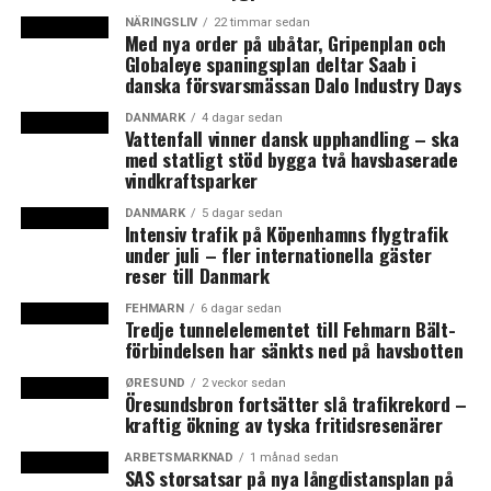
NÄRINGSLIV
22 timmar sedan
Överenskommelsen om att bygga en Sydhamnsmetro
Med nya order på ubåtar, Gripenplan och
Globaleye spaningsplan deltar Saab i
presenterades av Köpenhamns kommun och danska
danska försvarsmässan Dalo Industry Days
regeringen på onsdagskvällen. (News Øresund)
DANMARK
4 dagar sedan
Vattenfall vinner dansk upphandling – ska
L
äs mer:
13 miljarder till ny Metrolinje och
med statligt stöd bygga två havsbaserade
Nordhamnstunnel
vindkraftsparker
Läs mer: Ny metro gör Ny Ellebjerg Station till ny
tågknutpunkt i Köpenhamn
DANMARK
5 dagar sedan
Intensiv trafik på Köpenhamns flygtrafik
under juli – fler internationella gäster
reser till Danmark
FEHMARN
6 dagar sedan
Tredje tunnelelementet till Fehmarn Bält-
LÄS OCKSÅ:
förbindelsen har sänkts ned på havsbotten
ESS nära ett avgörande – Leijonborgs uppdrag slut
ØRESUND
2 veckor sedan
13 miljarder till ny Metrolinje och Nordhamnstunnel
Öresundsbron fortsätter slå trafikrekord –
kraftig ökning av tyska fritidsresenärer
ARBETSMARKNAD
1 månad sedan
SAS storsatsar på nya långdistansplan på