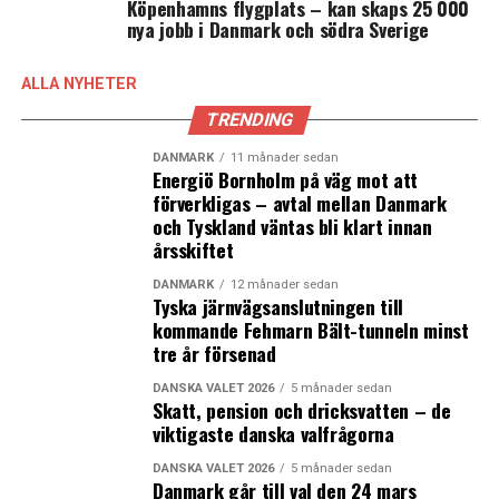
Köpenhamns flygplats – kan skaps 25 000
nya jobb i Danmark och södra Sverige
ALLA NYHETER
TRENDING
DANMARK
11 månader sedan
Energiö Bornholm på väg mot att
förverkligas – avtal mellan Danmark
och Tyskland väntas bli klart innan
årsskiftet
DANMARK
12 månader sedan
Tyska järnvägsanslutningen till
kommande Fehmarn Bält-tunneln minst
tre år försenad
DANSKA VALET 2026
5 månader sedan
Skatt, pension och dricksvatten – de
viktigaste danska valfrågorna
DANSKA VALET 2026
5 månader sedan
Danmark går till val den 24 mars