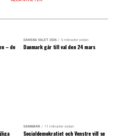
DANSKA VALET 2026
5 månader sedan
en – de
Danmark går till val den 24 mars
a
DANMARK
11 månader sedan
jliga
Socialdemokratiet och Venstre vill se