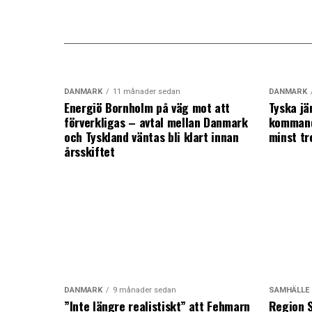
DANMARK
11 månader sedan
DANMARK
Energiö Bornholm på väg mot att
Tyska jä
förverkligas – avtal mellan Danmark
kommand
och Tyskland väntas bli klart innan
minst tr
årsskiftet
DANMARK
9 månader sedan
SAMHÄLLE
”Inte längre realistiskt” att Fehmarn
Region S