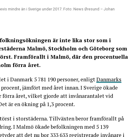
sevis mindre än i Sverige under 2017. Foto: News Øresund – Johan
efolkningsökningen är inte lika stor som i
storstäderna Malmö, Stockholm och Göteborg som
törst. Framförallt i Malmö, där den procentuella
olm förra året.
let i Danmark 5 781 190 personer, enligt
Danmarks
 procent, jämfört med året innan. I Sverige ökade
örra året, vilket gjorde att invånarantalet vid
Det är en ökning på 1,3 procent.
örst i storstäderna. Tillväxten beror framförallt på
dring. I Malmö ökade befolkningen med 5 139
betyder att det nu bor 333 633 registrerade invånare i