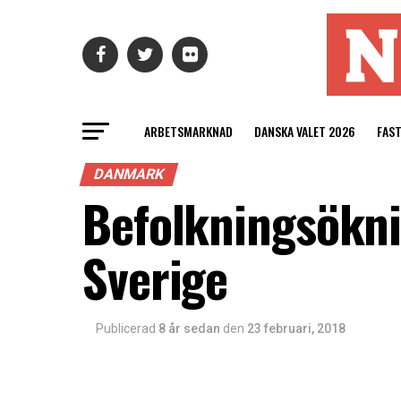
ARBETSMARKNAD
DANSKA VALET 2026
FAS
DANMARK
Befolkningsökni
Sverige
Publicerad
8 år sedan
den
23 februari, 2018