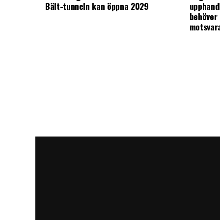
Bält-tunneln kan öppna 2029
upphandl
behöver 
motsvar