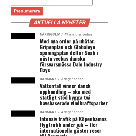
AKTUELLA NYHETER
NÄRINGSLIV
49 minuter sedan
Med nya order på ubåtar,
Gripenplan och Globaleye
spaningsplan deltar Saab i
nästa veckas danska
försvarsmässa Dalo Industry
Days
DANMARK
3 dagar sedan
Vattenfall vinner dansk
upphandling – ska med
statligt stöd bygga två
havsbaserade vindkraftsparker
DANMARK
4 dagar sedan
Intensiv trafik på Köpenhamns
flygtrafik under juli – fler
internationella gäster reser