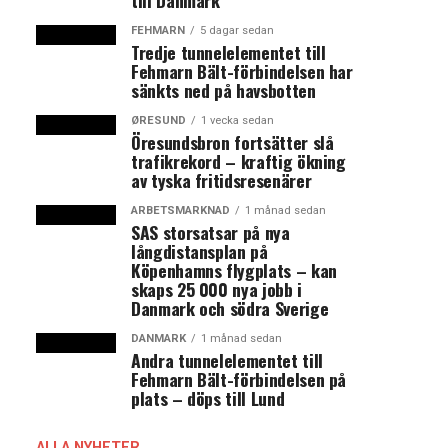
till Danmark
FEHMARN
5 dagar sedan
Tredje tunnelelementet till
Fehmarn Bält-förbindelsen har
sänkts ned på havsbotten
ØRESUND
1 vecka sedan
Öresundsbron fortsätter slå
trafikrekord – kraftig ökning
av tyska fritidsresenärer
ARBETSMARKNAD
1 månad sedan
SAS storsatsar på nya
långdistansplan på
Köpenhamns flygplats – kan
skaps 25 000 nya jobb i
Danmark och södra Sverige
DANMARK
1 månad sedan
Andra tunnelelementet till
Fehmarn Bält-förbindelsen på
plats – döps till Lund
ALLA NYHETER