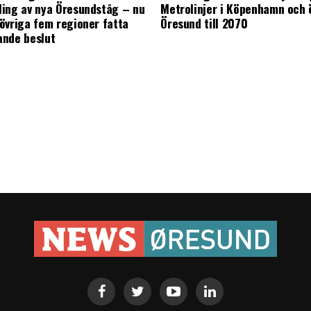
ing av nya Öresundståg – nu
Metrolinjer i Köpenhamn och 
övriga fem regioner fatta
Öresund till 2070
ande beslut