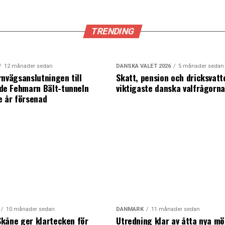
TRENDING
12 månader sedan
DANSKA VALET 2026
5 månader sedan
rnvägsanslutningen till
Skatt, pension och dricksvatt
e Fehmarn Bält-tunneln
viktigaste danska valfrågorn
e år försenad
10 månader sedan
DANMARK
11 månader sedan
kåne ger klartecken för
Utredning klar av åtta nya mö