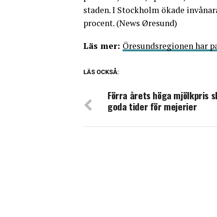
staden. I Stockholm ökade invånara
procent. (News Øresund)
Läs mer:
Öresundsregionen har pa
LÄS OCKSÅ:
Förra årets höga mjölkpris 
goda tider för mejerier