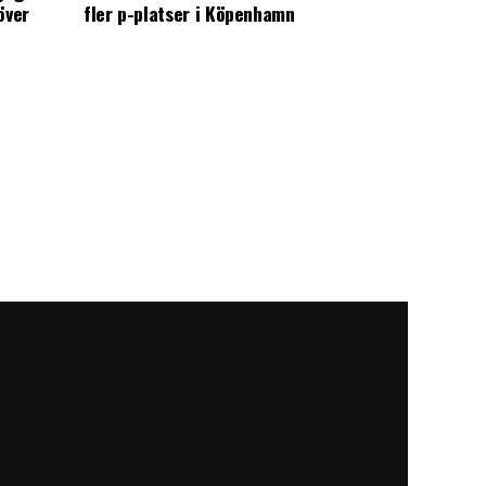
över
fler p-platser i Köpenhamn