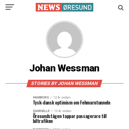
Johan Wessman
STORIES BY JOHAN WESSMAN
HAMBURG
12 år sedan
Tysk-dansk optimism om Fehmarntunneln
SAMHÄLLE
12 år sedan
Öresundstågen tappar passagerare till
biltrafiken