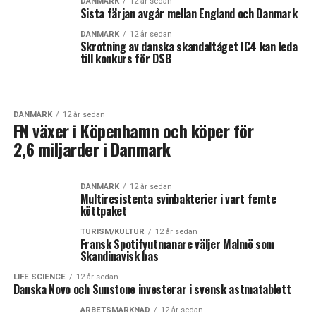
DANMARK
12 år sedan
Sista färjan avgår mellan England och Danmark
DANMARK
12 år sedan
Skrotning av danska skandaltåget IC4 kan leda
till konkurs för DSB
DANMARK
12 år sedan
FN växer i Köpenhamn och köper för
2,6 miljarder i Danmark
DANMARK
12 år sedan
Multiresistenta svinbakterier i vart femte
köttpaket
TURISM/KULTUR
12 år sedan
Fransk Spotifyutmanare väljer Malmö som
Skandinavisk bas
LIFE SCIENCE
12 år sedan
Danska Novo och Sunstone investerar i svensk astmatablett
ARBETSMARKNAD
12 år sedan