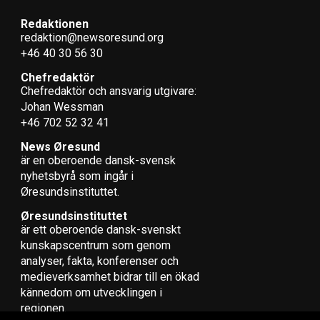
Redaktionen
redaktion@newsoresund.org
+46 40 30 56 30
Chefredaktör
Chefredaktör och ansvarig utgivare:
Johan Wessman
+46 702 52 32 41
News Øresund
är en oberoende dansk-svensk
nyhets­byrå som ingår i
Øresundsinstituttet.
Øresundsinstituttet
är ett oberoende dansk-svenskt
kunskapscentrum som genom
analyser, fakta, konferenser och
medieverksamhet bidrar till en ökad
kännedom om utvecklingen i
regionen.