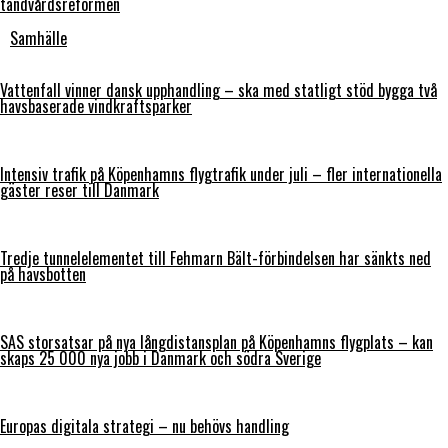
tandvårdsreformen
Samhälle
Vattenfall vinner dansk upphandling – ska med statligt stöd bygga två
havsbaserade vindkraftsparker
Intensiv trafik på Köpenhamns flygtrafik under juli – fler internationella
gäster reser till Danmark
Tredje tunnelelementet till Fehmarn Bält-förbindelsen har sänkts ned
på havsbotten
SAS storsatsar på nya långdistansplan på Köpenhamns flygplats – kan
skaps 25 000 nya jobb i Danmark och södra Sverige
Europas digitala strategi – nu behövs handling