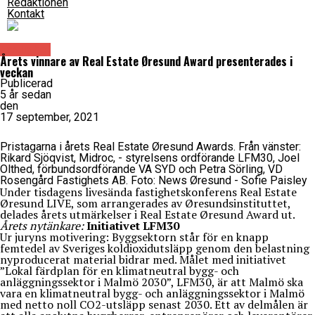
Redaktionen
Kontakt
Fastighet
Årets vinnare av Real Estate Øresund Award presenterades i
veckan
Publicerad
5 år sedan
den
17 september, 2021
Pristagarna i årets Real Estate Øresund Awards. Från vänster:
Rikard Sjöqvist, Midroc, - styrelsens ordförande LFM30, Joel
Olthed, förbundsordförande VA SYD och Petra Sörling, VD
Rosengård Fastighets AB. Foto: News Øresund - Sofie Paisley
Under tisdagens livesända fastighetskonferens Real Estate
Øresund LIVE, som arrangerades av Øresundsinstituttet,
delades årets utmärkelser i Real Estate Øresund Award ut.
Årets nytänkare:
Initiativet LFM30
Ur juryns motivering: Byggsektorn står för en knapp
femtedel av Sveriges koldioxidutsläpp genom den belastning
nyproducerat material bidrar med. Målet med initiativet
”Lokal färdplan för en klimatneutral bygg- och
anläggningssektor i Malmö 2030”, LFM30, är att Malmö ska
vara en klimatneutral bygg- och anläggningssektor i Malmö
med netto noll CO2-utsläpp senast 2030. Ett av delmålen är