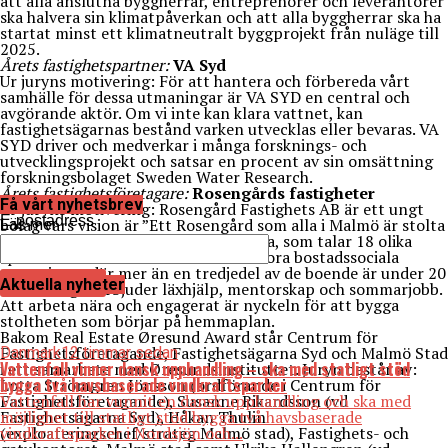
att alla anslutna byggherrar, entreprenörer och leverantörer
ska halvera sin klimatpåverkan och att alla byggherrar ska ha
startat minst ett klimatneutralt byggprojekt från nuläge till
2025.
Årets fastighetspartner:
VA Syd
Ur juryns motivering: För att hantera och förbereda vårt
samhälle för dessa utmaningar är VA SYD en central och
avgörande aktör. Om vi inte kan klara vattnet, kan
fastighetsägarnas bestånd varken utvecklas eller bevaras. VA
SYD driver och medverkar i många forsknings- och
utvecklingsprojekt och satsar en procent av sin omsättning
forskningsbolaget Sweden Water Research.
Årets fastighetsföretagare:
Rosengårds fastigheter
Få vårt nyhetsbrev
Ur juryns motivering: Rosengård Fastighets AB är ett ungt
E-postadress
bolag vars vision är ”Ett Rosengård som alla i Malmö är stolta
Läs mer
över”. Bolaget har ett 25-tal anställda, som talar 18 olika
språk och verkar i ett område med stora bostadssociala
utmaningar där mer än en tredjedel av de boende är under 20
Aktuella nyheter
år. Företaget erbjuder läxhjälp, mentorskap och sommarjobb.
Att arbeta nära och engagerat är nyckeln för att bygga
stoltheten som börjar på hemmaplan.
Bakom Real Estate Øresund Award står Centrum för
Fastighetsföretagande, Fastighetsägarna Syd och Malmö Stad
Danmark
12 timmar sedan
Vattenfall vinner dansk upphandling – ska med statligt stöd
i ett samarbete med Øresundsinstituttet. Juryn består av:
bygga två havsbaserade vindkraftsparker
Lotta Strömgren Jönsson (ordförande i Centrum för
Fastighetsföretagande), Susanne Rikardsson (vd
Vattenfall har vunnit en dansk upphandling och ska med
Fastighetsägarna Syd), Håkan Thulin
möjlighet till statligt stöd bygga två havsbaserade
(exploateringschef/strateg Malmö stad), Fastighets- och
vindkraftsparker i Nordsjön och...