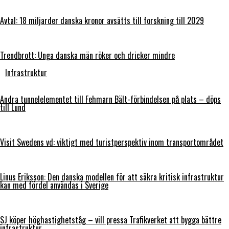
Avtal: 18 miljarder danska kronor avsätts till forskning till 2029
Trendbrott: Unga danska män röker och dricker mindre
Infrastruktur
Andra tunnelelementet till Fehmarn Bält-förbindelsen på plats – döps
till Lund
Visit Swedens vd: viktigt med turistperspektiv inom transportområdet
Linus Eriksson: Den danska modellen för att säkra kritisk infrastruktur
kan med fördel användas i Sverige
SJ köper höghastighetståg – vill pressa Trafikverket att bygga bättre
infrastruktur