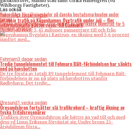
gatukontoret, Malmö stad samt Ulrika Hallengren (vd
Wihlborgs Fastigheter).
Läs också:
Rekordlåga försäljningstider på danska bostadsmarknaden under
Danmark
2 dagar sedan
corona
Intensiv trafik på Köpenhamns flygtrafik under juli – fler
Danska arkitektbyrån BIG ritar en helt ny amerikansk ökenstad för 5
internationella gäster reser till Danmark
miljoner invånare
Under juli reste 3,45 miljoner passagerare till och från
Köpenhamns flygplats i Kastrup, en ökning med 3,6 procent
jämfört med...
Fehmarn
3 dagar sedan
Tredje tunnelelementet till Fehmarn Bält-förbindelsen har sänkts
ned på havsbotten
De tre första av totalt 89 tunnelelement till Fehmarn Bält-
förbindelsen är nu på plats på havsbotten utanför
Rødbyhavn. Det tredje...
Øresund
1 vecka sedan
Öresundsbron fortsätter slå trafikrekord – kraftig ökning av
tyska fritidsresenärer
Trafiken över Öresundsbron går bättre än vad till och med
dess vd Linus Eriksson förväntat sig. Under brons 25-
årsjubileum förra...