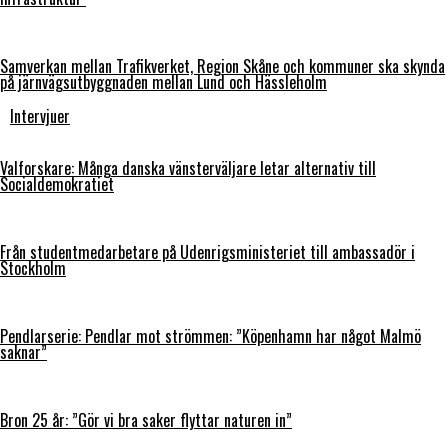
Samverkan mellan Trafikverket, Region Skåne och kommuner ska skynda
på järnvägsutbyggnaden mellan Lund och Hässleholm
Intervjuer
Valforskare: Många danska vänsterväljare letar alternativ till
Socialdemokratiet
Från studentmedarbetare på Udenrigsministeriet till ambassadör i
Stockholm
Pendlarserie: Pendlar mot strömmen: ”Köpenhamn har något Malmö
saknar”
Bron 25 år: ”Gör vi bra saker flyttar naturen in”