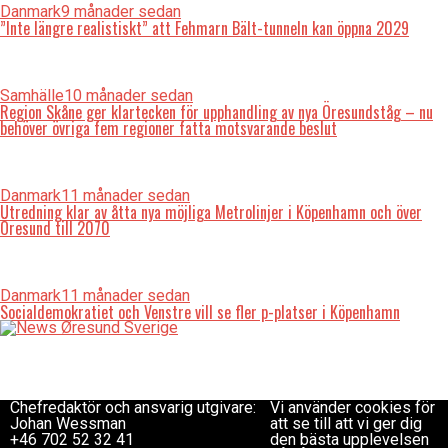
Danmark
9 månader sedan
”Inte längre realistiskt” att Fehmarn Bält-tunneln kan öppna 2029
Samhälle
10 månader sedan
Region Skåne ger klartecken för upphandling av nya Öresundståg – nu
behöver övriga fem regioner fatta motsvarande beslut
Danmark
11 månader sedan
Utredning klar av åtta nya möjliga Metrolinjer i Köpenhamn och över
Öresund till 2070
Danmark
11 månader sedan
Socialdemokratiet och Venstre vill se fler p-platser i Köpenhamn
Redaktionen
Copyright © 2017 Zox
redaktion@newsoresund.org
News Theme. Theme by
+46 40 30 56 30
MVP Themes, powered
Chefredaktör
by WordPress.
Chefredaktör och ansvarig utgivare:
Vi använder cookies för
Johan Wessman
att se till att vi ger dig
+46 702 52 32 41
den bästa upplevelsen