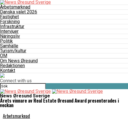
Arbetsmarknad
Danska valet 2026
Fastighet
Forskning
Infrastruktur
Intervjuer
Näringsliv
Politik
Samhälle
Turism/kultur
OM
Om News Øresund
Redaktionen
Kontakt
Connect with us
News Øresund Sverige
Årets vinnare av Real Estate Øresund Award presenterades i
veckan
Arbetsmarknad