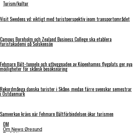
Turism/kultur
Visit Swedens vd: viktigt med turistperspektiv inom transportområdet
Campus Bornholm och Zealand Business College ska etablera
turistakademi på Solskensön
Fehmarn Bält-tunneln och utbyggnaden av Köpenhamns flygplats ger nya
möjligheter för skånsk besöksnäring
Rekordmånga danska turister i Skåne, medan färre svenskar semestrar
i Östdanmark
Samverkan krävs när Fehmarn Bältförbindelsen ökar turismen
OM
Om News Øresund