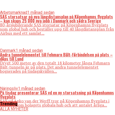
Arbetsmarknad
1 månad sedan
SAS storsatsar på nya långdistansplan på Köpenhamns flygplats
– kan skaps 25 000 nya jobb i Danmark och södra Sverige
80-årsjubilerande SAS storsatar på Köpenhamns flygplats
som global hub och beställer upp till 40 långdistansplan från
Airbus med ett samlat...
Danmark
1 månad sedan
Andra tunnelelementet till Fehmarn Bält-förbindelsen på plats –
döps till Lund
Drygt 500 meter av den totalt 18 kilometer långa Fehmarn
Bält-tunneln är på plats. Det andra tunnelelementet
bogserades på tisdagskvällen...
Näringsliv
1 månad sedan
På tisdag presenterar SAS vd en ny storsatsning på Köpenhamns
flygplats
SAS vd Anko van der Werff tror på Köpenhamns flygplats i
Trending
Kastrup som bolagets globala hub och att antalet årliga...
ALLA NYHETER