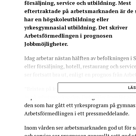
försäljning, service och utbildning. Mest
eftertraktade på arbetsmarknaden är de
har en högskoleutbildning eller
yrkesgymnasial utbildning. Det skriver
Arbetsförmedlingen i prognosen
Jobbmöjligheter
.
Idag arbetar nästan hälften av befolkningen i
eller försäljning, hotell, restaurang och serv
ser fortsatt bra ut, enligt en prognos från Arb
”Bristen på kvalificerad arbetskraft ökar ch
LÄS
in på arbetsmarknaden. Det gäller framför all
den som har gått ett yrkesprogram på gymnasi
Arbetsförmedlingen i ett pressmeddelande.
Inom vården ser arbetsmarknaden god ut för så
och service ser prognosen generellt sett god u