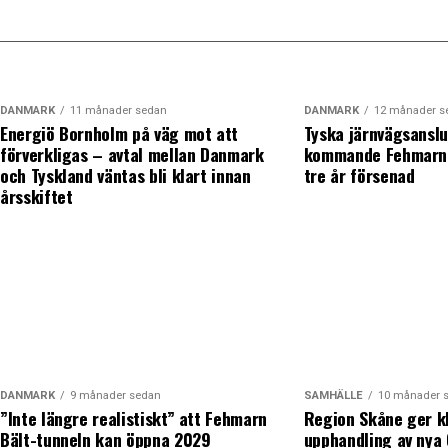
DANMARK
11 månader sedan
DANMARK
12 månader s
Energiö Bornholm på väg mot att
Tyska järnvägsanslu
förverkligas – avtal mellan Danmark
kommande Fehmarn 
och Tyskland väntas bli klart innan
tre år försenad
årsskiftet
DANMARK
9 månader sedan
SAMHÄLLE
10 månader 
”Inte längre realistiskt” att Fehmarn
Region Skåne ger k
Bält-tunneln kan öppna 2029
upphandling av nya