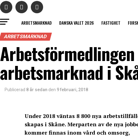
ARBETSMARKNAD
DANSKA VALET 2026
FASTIGHET
FORS
ARBETSMARKNAD
Arbetsförmedlingen 
arbetsmarknad i Sk
Publicerad
8 år sedan
den
9 februari, 2018
Under 2018 väntas 8 800 nya arbetstillfäl
skapas i Skåne. Merparten av de nya jobb
kommer finnas inom vård och omsorg,