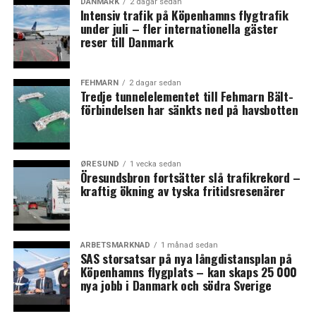
5-stammarna uppges vara mer resistenta mot
DANMARK
2 dagar sedan
Intensiv trafik på Köpenhamns flygtrafik
antikroppar än andra sorters coronavirus.
under juli – fler internationella gäster
reser till Danmark
Danska regeringen har därför beslutat att inom tio
dagar avliva all mink i landet, även avelsdjur, vilket rör
sig om närmare 14 miljoner djur. Djuren ska avlivas och
FEHMARN
2 dagar sedan
Tredje tunnelelementet till Fehmarn Bält-
brännas och därför kallas såväl polis som militär in för
förbindelsen har sänkts ned på havsbotten
att hjälpa till.
– Vi har ett ansvar gentemot resten av världen, det
muterade viruset kan sprida sig till andra länder, sa
ØRESUND
1 vecka sedan
statsminister Mette Frederiksen, på presskonferensen.
Öresundsbron fortsätter slå trafikrekord –
kraftig ökning av tyska fritidsresenärer
Statens Serum Institut har bedömt att det är säkrast
att all mink avlivas. Det finns en risk med att ett
kommande vaccin inte verkar som det ska mot de nya
ARBETSMARKNAD
1 månad sedan
virusvarianterna, menar man. Minkar har en särskild
SAS storsatsar på nya långdistansplan på
förmåga att dra till sig coronaviruset, och även andra
Köpenhamns flygplats – kan skaps 25 000
nya jobb i Danmark och södra Sverige
förkylningsliknande virus, på grund av receptorer i hals
och lungor som viruset kan binda sig till. Även Holland