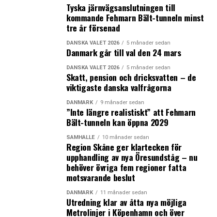
Sedan tillkommer skadeståndskrav som enligt
finans.dk
Tyska järnvägsanslutningen till
väntas uppgå till ett ännu större belopp och som avser
kommande Fehmarn Bält-tunneln minst
ersättning för minkuppfödarnas framtida inkomster.
tre år försenad
DANSKA VALET 2026
5 månader sedan
Danmark är världens största uppfödare av mink och
Danmark går till val den 24 mars
industrin omsätter årligen miljardbelopp, inte minst via
DANSKA VALET 2026
5 månader sedan
auktionshuset
Kopenhagen Fur
varifrån minkskinnen
Skatt, pension och dricksvatten – de
säljs vidare till utlandet. Förra året uppgick den samlade
viktigaste danska valfrågorna
danska exporten av minkskinn till 4,9 miljarder danska
DANMARK
9 månader sedan
kronor medan importen av skinn uppgick till 2,4
”Inte längre realistiskt” att Fehmarn
miljarder. Under rekordåret 2013 exporterade Danmark
Bält-tunneln kan öppna 2029
minkskinn till ett värde av 12,8 miljarder kronor enligt
SAMHÄLLE
10 månader sedan
en sammanställning gjord av
Danmarks Radio
. Enligt
Region Skåne ger klartecken för
branschföreningen
Danske Minkavlere
finns det mer än
upphandling av nya Öresundståg – nu
14 miljoner minkar på landets omkring 1 000
behöver övriga fem regioner fatta
minkfarmar. Branschen uppges sysselsätta omkring 6
motsvarande beslut
000 personer inklusive leverantörer. (News Øresund)
DANMARK
11 månader sedan
Utredning klar av åtta nya möjliga
Fotnot: Det cirkulerar olika uppgifter om antalet
Metrolinjer i Köpenhamn och över