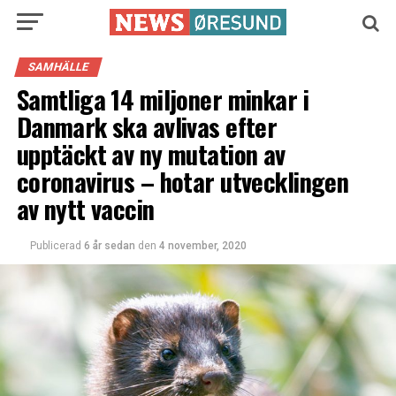
SAMHÄLLE
Samtliga 14 miljoner minkar i
Danmark ska avlivas efter
upptäckt av ny mutation av
coronavirus – hotar utvecklingen
av nytt vaccin
Publicerad
6 år sedan
den
4 november, 2020